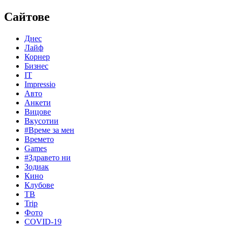
Сайтове
Днес
Лайф
Корнер
Бизнес
IT
Impressio
Авто
Анкети
Вицове
Вкусотии
#Време за мен
Времето
Games
#Здравето ни
Зодиак
Кино
Клубове
ТВ
Trip
Фото
COVID-19