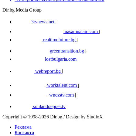
Dir.bg Media Group
3e-news.net
|
nasamnatam.com
|
realtimefuture.bg
|
greentransition.bg
|
lostbulgaria.com
|
webreport.bg
|
worktalent.com
|
wnesstv.com
|
soulandpepper.tv
Copyright © 1998-2026 Dir.bg / Design by StudioX
Реклама
Контакти