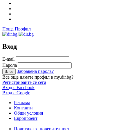
Поща
Профил
Вход
Е-mail
Парола
Забравена парола?
Все още нямате профил в my.dir.bg?
Регистрирайте се сега
Вход с Facebook
Вход с Google
Реклама
Контакти
Общи условия
Европроект
Политика за поверителност