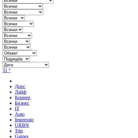
31 °
Днес
Лайф
Корнер
Бизнес
IT
Auto
Impressio
URBN
Trip
Games