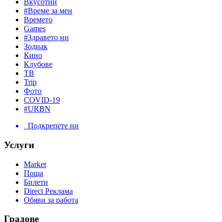
Вкусотии
#Време за мен
Времето
Games
#Здравето ни
Зодиак
Кино
Клубове
ТВ
Trip
Фото
COVID-19
#URBN
Подкрепете ни
Услуги
Market
Поща
Билети
Direct Реклама
Обяви за работа
Градове