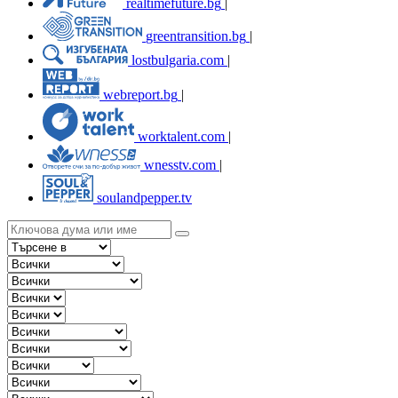
realtimefuture.bg
|
greentransition.bg
|
lostbulgaria.com
|
webreport.bg
|
worktalent.com
|
wnesstv.com
|
soulandpepper.tv