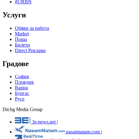
#URBN
Услуги
Обяви за работа
Market
Поща
Билети
Direct Реклама
Градове
София
Пловдив
Варна
Бургас
Русе
Dir.bg Media Group
3e-news.net
|
nasamnatam.com
|