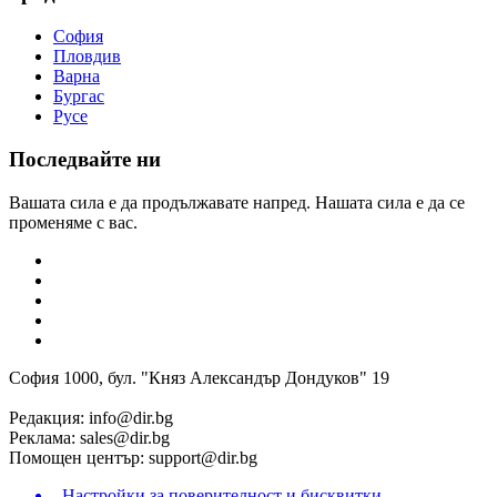
София
Пловдив
Варна
Бургас
Русе
Последвайте ни
Вашата сила е да продължавате напред. Нашата сила е да се
променяме с вас.
София 1000, бул. "Княз Александър Дондуков" 19
Редакция:
info@dir.bg
Реклама:
sales@dir.bg
Помощен център:
support@dir.bg
Настройки за поверителност и бисквитки