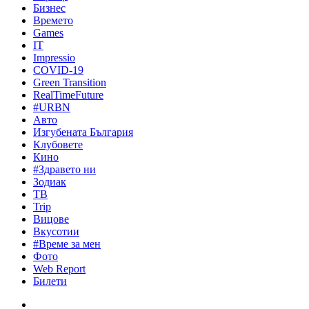
Бизнес
Времето
Games
IT
Impressio
COVID-19
Green Transition
RealTimeFuture
#URBN
Авто
Изгубената България
Клубовете
Кино
#Здравето ни
Зодиак
ТВ
Trip
Вицове
Вкусотии
#Време за мен
Фото
Web Report
Билети