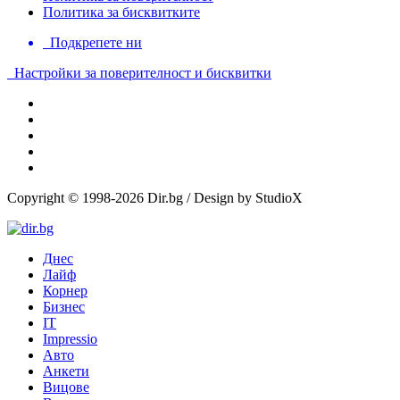
Политика за бисквитките
Подкрепете ни
Настройки за поверителност и бисквитки
Copyright © 1998-2026 Dir.bg / Design by StudioX
Днес
Лайф
Корнер
Бизнес
IT
Impressio
Авто
Анкети
Вицове