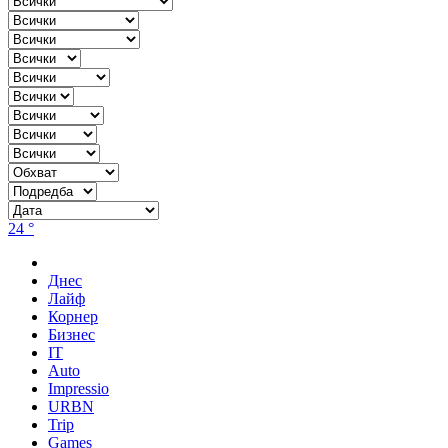
24 °
Днес
Лайф
Корнер
Бизнес
IT
Auto
Impressio
URBN
Trip
Games