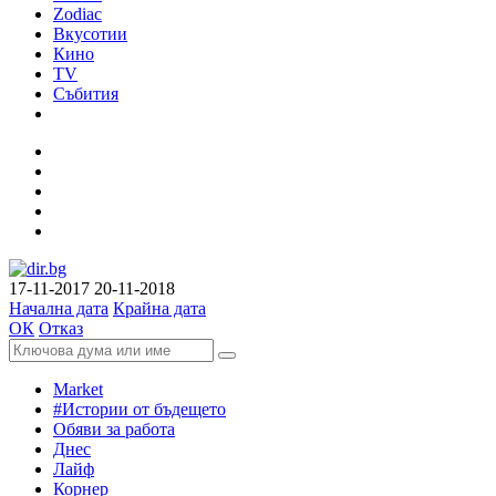
Zodiac
Вкусотии
Кино
TV
Събития
17-11-2017
20-11-2018
Начална дата
Крайна дата
ОК
Отказ
Market
#Истории от бъдещето
Обяви за работа
Днес
Лайф
Корнер