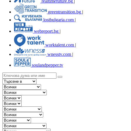
realtimefuture.bg
|
greentransition.bg
|
lostbulgaria.com
|
webreport.bg
|
worktalent.com
|
wnesstv.com
|
soulandpepper.tv