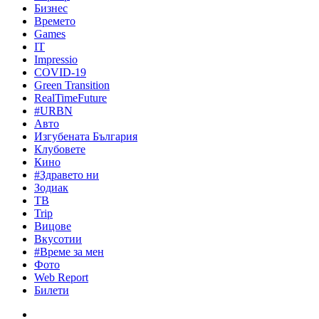
Бизнес
Времето
Games
IT
Impressio
COVID-19
Green Transition
RealTimeFuture
#URBN
Авто
Изгубената България
Клубовете
Кино
#Здравето ни
Зодиак
ТВ
Trip
Вицове
Вкусотии
#Време за мен
Фото
Web Report
Билети