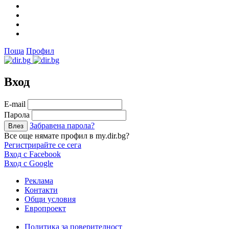
Поща
Профил
Вход
Е-mail
Парола
Забравена парола?
Все още нямате профил в my.dir.bg?
Регистрирайте се сега
Вход с Facebook
Вход с Google
Реклама
Контакти
Общи условия
Европроект
Политика за поверителност