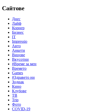
Сайтове
Днес
Лайф
Корнер
Бизнес
IT
Impressio
Авто
Анкети
Вицове
Вкусотии
#Време за мен
Времето
Games
#Здравето ни
Зодиак
Кино
Клубове
ТВ
Trip
Фото
COVID-19