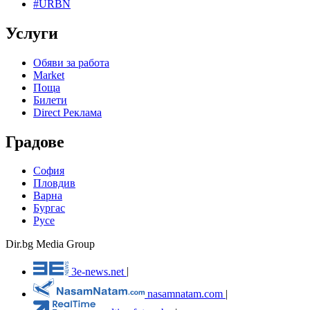
#URBN
Услуги
Обяви за работа
Market
Поща
Билети
Direct Реклама
Градове
София
Пловдив
Варна
Бургас
Русе
Dir.bg Media Group
3e-news.net
|
nasamnatam.com
|