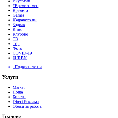
Вкусотии
#Време за мен
Времето
Games
#Здравето ни
Зодиак
Кино
Клубове
ТВ
Trip
Фото
COVID-19
#URBN
Подкрепете ни
Услуги
Market
Поща
Билети
Direct Реклама
Обяви за работа
Градове