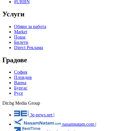
#URBN
Услуги
Обяви за работа
Market
Поща
Билети
Direct Реклама
Градове
София
Пловдив
Варна
Бургас
Русе
Dir.bg Media Group
3e-news.net
|
nasamnatam.com
|