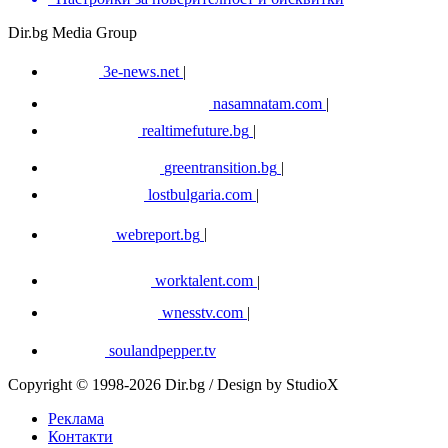
Dir.bg Media Group
3e-news.net
|
nasamnatam.com
|
realtimefuture.bg
|
greentransition.bg
|
lostbulgaria.com
|
webreport.bg
|
worktalent.com
|
wnesstv.com
|
soulandpepper.tv
Copyright © 1998-2026 Dir.bg / Design by StudioX
Реклама
Контакти