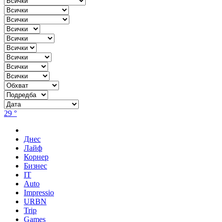
29 °
Днес
Лайф
Корнер
Бизнес
IT
Auto
Impressio
URBN
Trip
Games