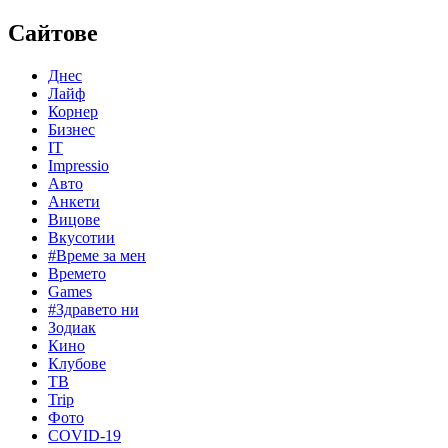
Сайтове
Днес
Лайф
Корнер
Бизнес
IT
Impressio
Авто
Анкети
Вицове
Вкусотии
#Време за мен
Времето
Games
#Здравето ни
Зодиак
Кино
Клубове
ТВ
Trip
Фото
COVID-19