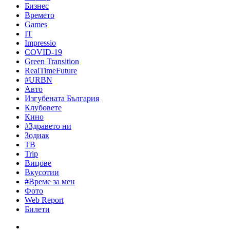
Бизнес
Времето
Games
IT
Impressio
COVID-19
Green Transition
RealTimeFuture
#URBN
Авто
Изгубената България
Клубовете
Кино
#Здравето ни
Зодиак
ТВ
Trip
Вицове
Вкусотии
#Време за мен
Фото
Web Report
Билети