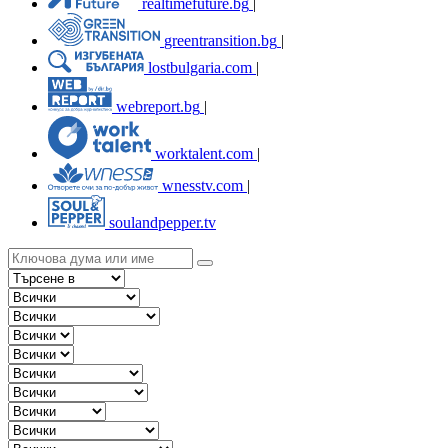
realtimefuture.bg
|
greentransition.bg
|
lostbulgaria.com
|
webreport.bg
|
worktalent.com
|
wnesstv.com
|
soulandpepper.tv