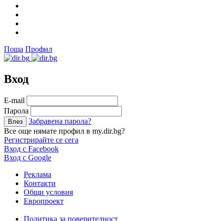
Поща
Профил
Вход
Е-mail
Парола
Забравена парола?
Все още нямате профил в my.dir.bg?
Регистрирайте се сега
Вход с Facebook
Вход с Google
Реклама
Контакти
Общи условия
Европроект
Политика за поверителност