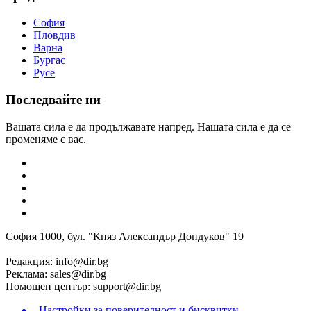
София
Пловдив
Варна
Бургас
Русе
Последвайте ни
Вашата сила е да продължавате напред. Нашата сила е да се
променяме с вас.
София 1000, бул. "Княз Александър Дондуков" 19
Редакция:
info@dir.bg
Реклама:
sales@dir.bg
Помощен център:
support@dir.bg
Настройки за поверителност и бисквитки