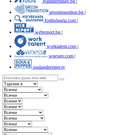
realtimefuture.bg
|
greentransition.bg
|
lostbulgaria.com
|
webreport.bg
|
worktalent.com
|
wnesstv.com
|
soulandpepper.tv