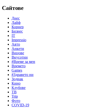
Сайтове
Днес
Лайф
Корнер
Бизнес
IT
Impressio
Авто
Анкети
Вицове
Вкусотии
#Време за мен
Времето
Games
#Здравето ни
Зодиак
Кино
Клубове
ТВ
Trip
Фото
COVID-19