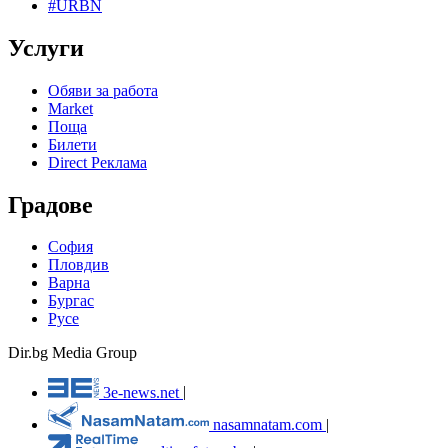
#URBN
Услуги
Обяви за работа
Market
Поща
Билети
Direct Реклама
Градове
София
Пловдив
Варна
Бургас
Русе
Dir.bg Media Group
3e-news.net
|
nasamnatam.com
|