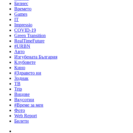
Бизнес
Времето
Games
IT
Impressio
COVID-19
Green Transition
RealTimeFuture
#URBN
Авто
Изгубената България
Клубовете
Кино
#Здравето ни
Зодиак
ТВ
Trip
Вицове
Вкусотии
#Време за мен
Фото
Web Report
Билети