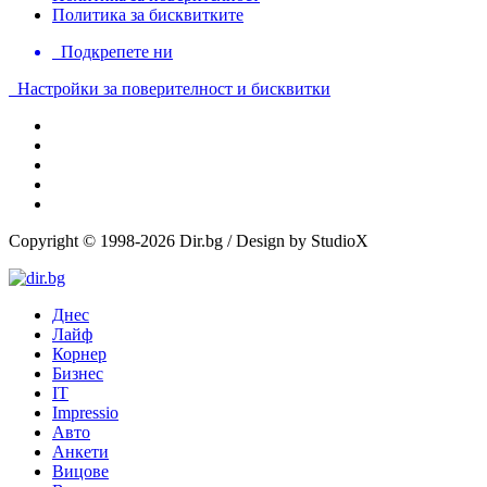
Политика за бисквитките
Подкрепете ни
Настройки за поверителност и бисквитки
Copyright © 1998-2026 Dir.bg / Design by StudioX
Днес
Лайф
Корнер
Бизнес
IT
Impressio
Авто
Анкети
Вицове