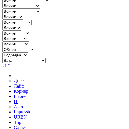
21 °
Днес
Лайф
Корнер
Бизнес
IT
Auto
Impressio
URBN
Trip
Games