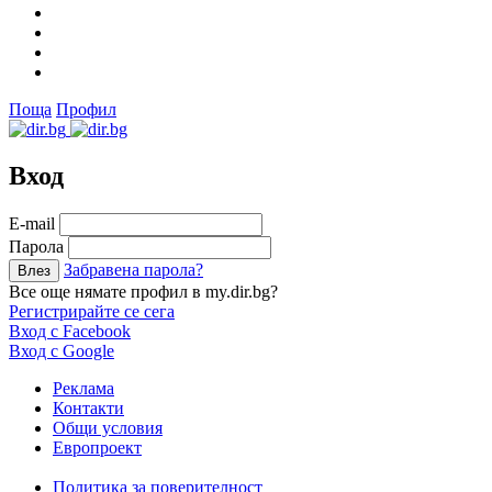
Поща
Профил
Вход
Е-mail
Парола
Забравена парола?
Все още нямате профил в my.dir.bg?
Регистрирайте се сега
Вход с Facebook
Вход с Google
Реклама
Контакти
Общи условия
Европроект
Политика за поверителност