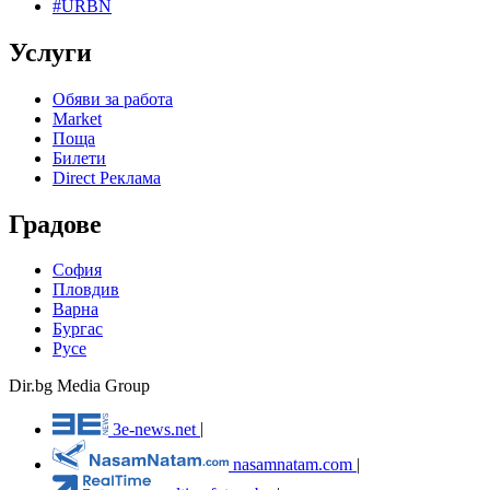
#URBN
Услуги
Обяви за работа
Market
Поща
Билети
Direct Реклама
Градове
София
Пловдив
Варна
Бургас
Русе
Dir.bg Media Group
3e-news.net
|
nasamnatam.com
|