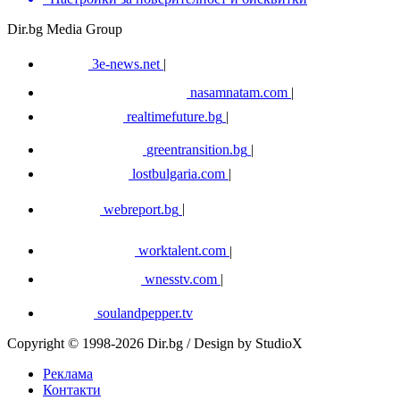
Dir.bg Media Group
3e-news.net
|
nasamnatam.com
|
realtimefuture.bg
|
greentransition.bg
|
lostbulgaria.com
|
webreport.bg
|
worktalent.com
|
wnesstv.com
|
soulandpepper.tv
Copyright © 1998-2026 Dir.bg / Design by StudioX
Реклама
Контакти