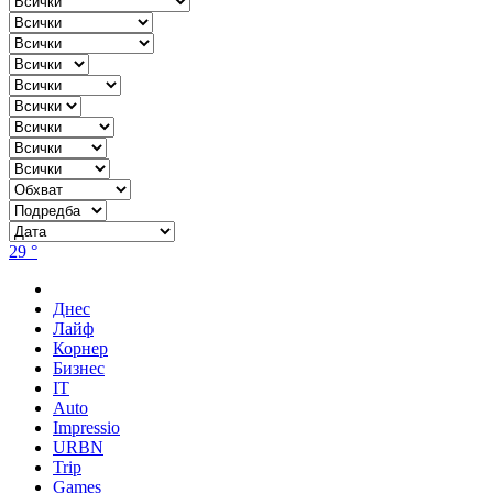
29 °
Днес
Лайф
Корнер
Бизнес
IT
Auto
Impressio
URBN
Trip
Games