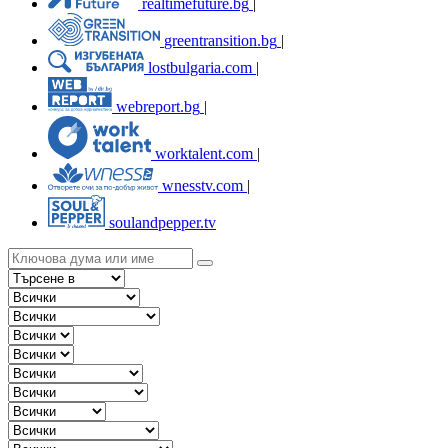
realtimefuture.bg
|
greentransition.bg
|
lostbulgaria.com
|
webreport.bg
|
worktalent.com
|
wnesstv.com
|
soulandpepper.tv