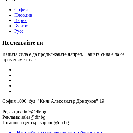
София
Пловдив
Варна
Бургас
Русе
Последвайте ни
Вашата сила е да продължавате напред. Нашата сила е да се
променяме с вас.
София 1000, бул. "Княз Александър Дондуков" 19
Редакция:
info@dir.bg
Реклама:
sales@dir.bg
Помощен център:
support@dir.bg
Настройки за поверителност и бисквитки