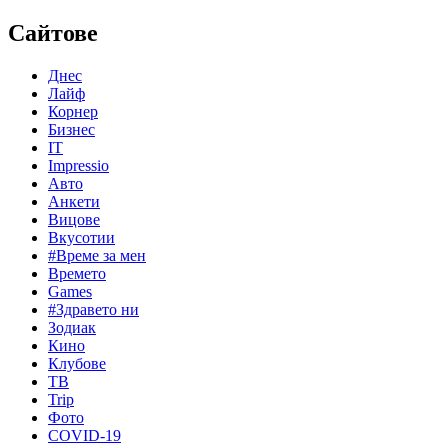
Сайтове
Днес
Лайф
Корнер
Бизнес
IT
Impressio
Авто
Анкети
Вицове
Вкусотии
#Време за мен
Времето
Games
#Здравето ни
Зодиак
Кино
Клубове
ТВ
Trip
Фото
COVID-19