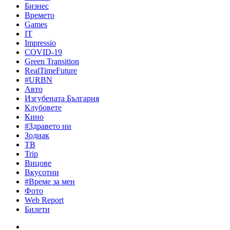
Бизнес
Времето
Games
IT
Impressio
COVID-19
Green Transition
RealTimeFuture
#URBN
Авто
Изгубената България
Клубовете
Кино
#Здравето ни
Зодиак
ТВ
Trip
Вицове
Вкусотии
#Време за мен
Фото
Web Report
Билети