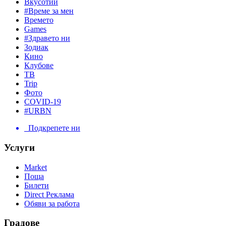
Вкусотии
#Време за мен
Времето
Games
#Здравето ни
Зодиак
Кино
Клубове
ТВ
Trip
Фото
COVID-19
#URBN
Подкрепете ни
Услуги
Market
Поща
Билети
Direct Реклама
Обяви за работа
Градове