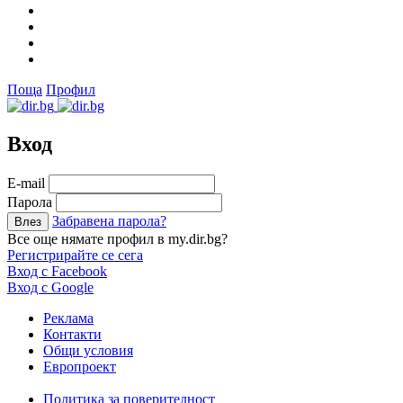
Поща
Профил
Вход
Е-mail
Парола
Забравена парола?
Все още нямате профил в my.dir.bg?
Регистрирайте се сега
Вход с Facebook
Вход с Google
Реклама
Контакти
Общи условия
Европроект
Политика за поверителност