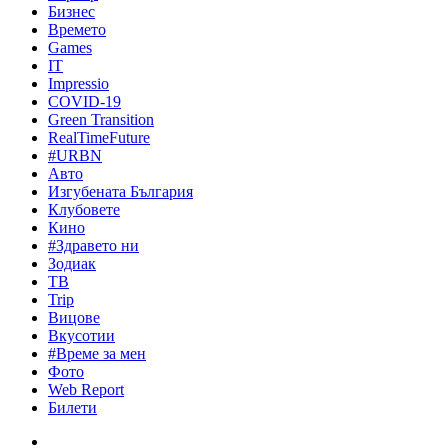
Бизнес
Времето
Games
IT
Impressio
COVID-19
Green Transition
RealTimeFuture
#URBN
Авто
Изгубената България
Клубовете
Кино
#Здравето ни
Зодиак
ТВ
Trip
Вицове
Вкусотии
#Време за мен
Фото
Web Report
Билети