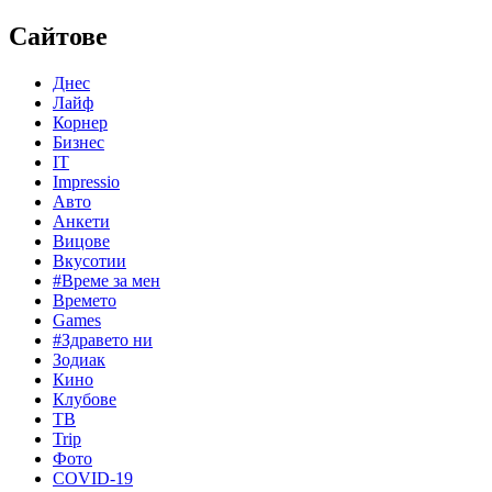
Сайтове
Днес
Лайф
Корнер
Бизнес
IT
Impressio
Авто
Анкети
Вицове
Вкусотии
#Време за мен
Времето
Games
#Здравето ни
Зодиак
Кино
Клубове
ТВ
Trip
Фото
COVID-19