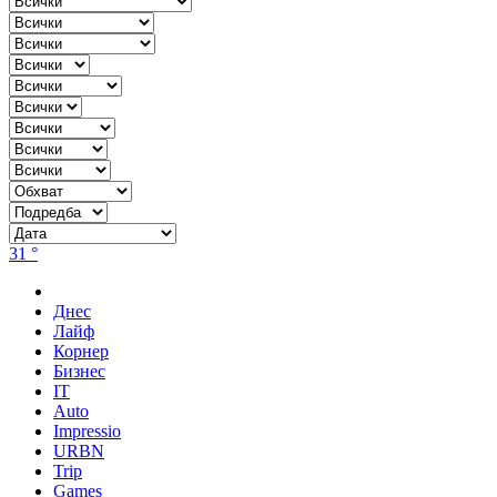
31 °
Днес
Лайф
Корнер
Бизнес
IT
Auto
Impressio
URBN
Trip
Games