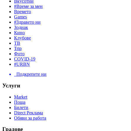
Вкусотии
#Време за мен
Времето
Games
#Здравето ни
Зодиак
Кино
Клубове
ТВ
Trip
Фото
COVID-19
#URBN
Подкрепете ни
Услуги
Market
Поща
Билети
Direct Реклама
Обяви за работа
Градове