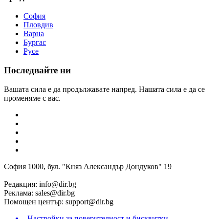
София
Пловдив
Варна
Бургас
Русе
Последвайте ни
Вашата сила е да продължавате напред. Нашата сила е да се
променяме с вас.
София 1000, бул. "Княз Александър Дондуков" 19
Редакция:
info@dir.bg
Реклама:
sales@dir.bg
Помощен център:
support@dir.bg
Настройки за поверителност и бисквитки