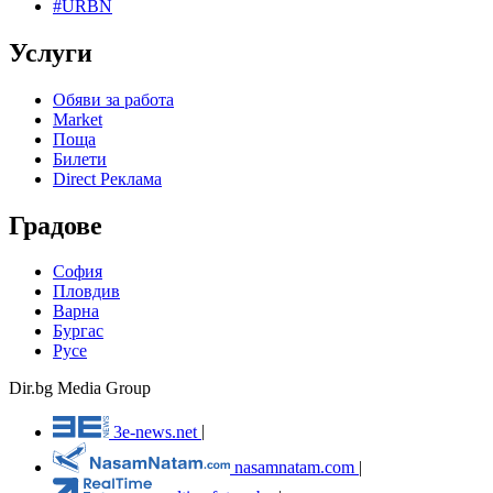
#URBN
Услуги
Обяви за работа
Market
Поща
Билети
Direct Реклама
Градове
София
Пловдив
Варна
Бургас
Русе
Dir.bg Media Group
3e-news.net
|
nasamnatam.com
|