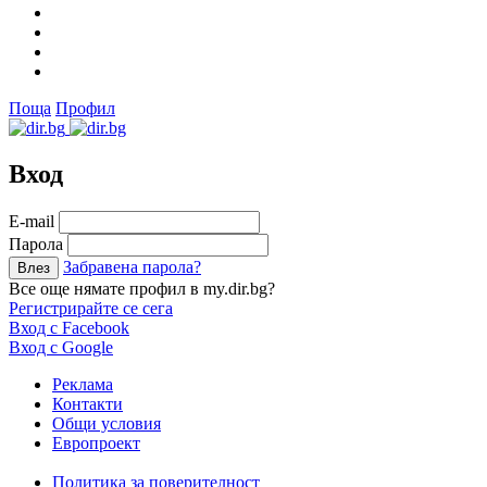
Поща
Профил
Вход
Е-mail
Парола
Забравена парола?
Все още нямате профил в my.dir.bg?
Регистрирайте се сега
Вход с Facebook
Вход с Google
Реклама
Контакти
Общи условия
Европроект
Политика за поверителност