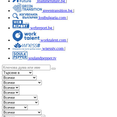
realtimefuture.bg
|
greentransition.bg
|
lostbulgaria.com
|
webreport.bg
|
worktalent.com
|
wnesstv.com
|
soulandpepper.tv