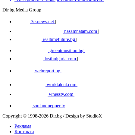
Dir.bg Media Group
3e-news.net
|
nasamnatam.com
|
realtimefuture.bg
|
greentransition.bg
|
lostbulgaria.com
|
webreport.bg
|
worktalent.com
|
wnesstv.com
|
soulandpepper.tv
Copyright © 1998-2026 Dir.bg / Design by StudioX
Реклама
Контакти