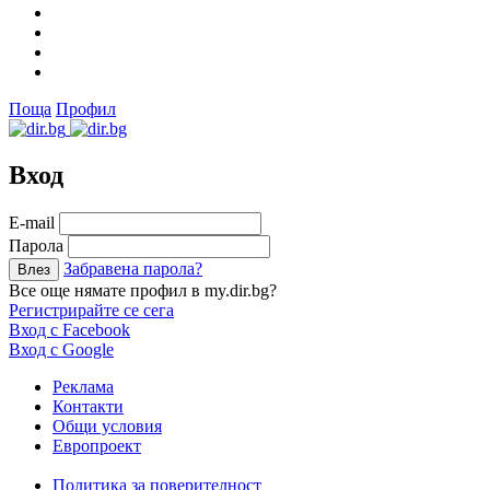
Поща
Профил
Вход
Е-mail
Парола
Забравена парола?
Все още нямате профил в my.dir.bg?
Регистрирайте се сега
Вход с Facebook
Вход с Google
Реклама
Контакти
Общи условия
Европроект
Политика за поверителност