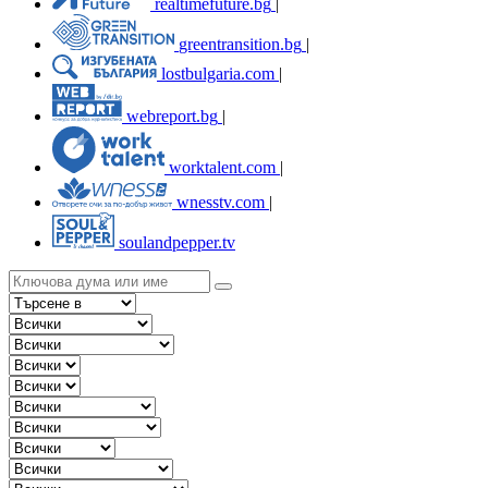
realtimefuture.bg
|
greentransition.bg
|
lostbulgaria.com
|
webreport.bg
|
worktalent.com
|
wnesstv.com
|
soulandpepper.tv