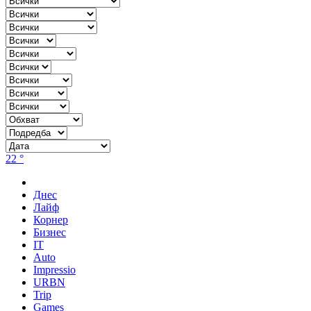
22 °
Днес
Лайф
Корнер
Бизнес
IT
Auto
Impressio
URBN
Trip
Games