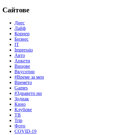
Сайтове
Днес
Лайф
Корнер
Бизнес
IT
Impressio
Авто
Анкети
Вицове
Вкусотии
#Време за мен
Времето
Games
#Здравето ни
Зодиак
Кино
Клубове
ТВ
Trip
Фото
COVID-19