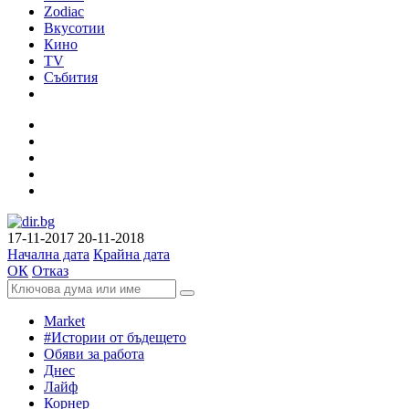
Zodiac
Вкусотии
Кино
TV
Събития
17-11-2017
20-11-2018
Начална дата
Крайна дата
ОК
Отказ
Market
#Истории от бъдещето
Обяви за работа
Днес
Лайф
Корнер