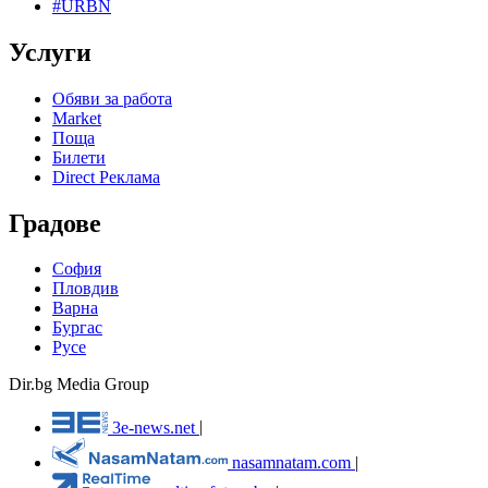
#URBN
Услуги
Обяви за работа
Market
Поща
Билети
Direct Реклама
Градове
София
Пловдив
Варна
Бургас
Русе
Dir.bg Media Group
3e-news.net
|
nasamnatam.com
|