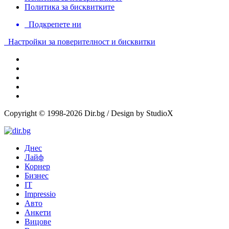
Политика за бисквитките
Подкрепете ни
Настройки за поверителност и бисквитки
Copyright © 1998-2026 Dir.bg / Design by StudioX
Днес
Лайф
Корнер
Бизнес
IT
Impressio
Авто
Анкети
Вицове