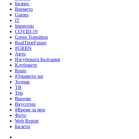
Бизнес
Времето
Games
IT
Impressio
COVID-19
Green Transition
RealTimeFuture
#URBN
Авто
Изгубената България
Клубовете
Кино
#Здравето ни
Зодиак
ТВ
Trip
Вицове
Вкусотии
#Време за мен
Фото
Web Report
Билети