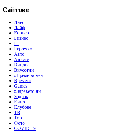
Сайтове
Днес
Лайф
Корнер
Бизнес
IT
Impressio
Авто
Анкети
Вицове
Вкусотии
#Време за мен
Времето
Games
#Здравето ни
Зодиак
Кино
Клубове
ТВ
Trip
Фото
COVID-19