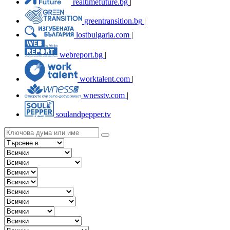
realtimefuture.bg
|
greentransition.bg
|
lostbulgaria.com
|
webreport.bg
|
worktalent.com
|
wnesstv.com
|
soulandpepper.tv