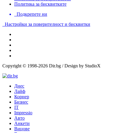
Политика за бисквитките
Подкрепете ни
Настройки за поверителност и бисквитки
Copyright © 1998-2026 Dir.bg / Design by StudioX
Днес
Лайф
Корнер
Бизнес
IT
Impressio
Авто
Анкети
Вицове