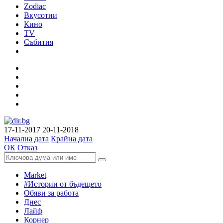
Zodiac
Вкусотии
Кино
TV
Събития
17-11-2017
20-11-2018
Начална дата
Крайна дата
ОК
Отказ
Market
#Истории от бъдещето
Обяви за работа
Днес
Лайф
Корнер