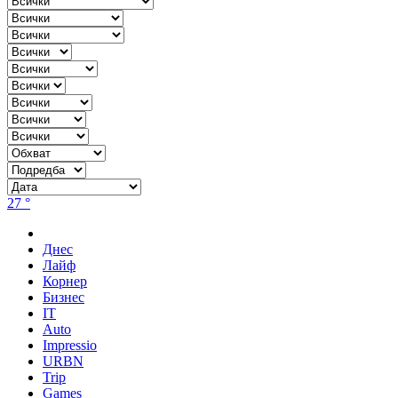
27 °
Днес
Лайф
Корнер
Бизнес
IT
Auto
Impressio
URBN
Trip
Games