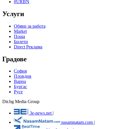
#URBN
Услуги
Обяви за работа
Market
Поща
Билети
Direct Реклама
Градове
София
Пловдив
Варна
Бургас
Русе
Dir.bg Media Group
3e-news.net
|
nasamnatam.com
|