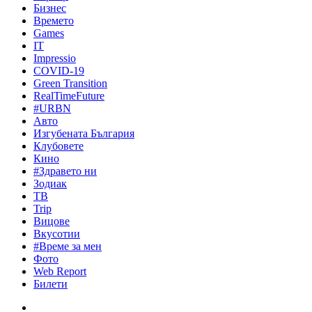
Бизнес
Времето
Games
IT
Impressio
COVID-19
Green Transition
RealTimeFuture
#URBN
Авто
Изгубената България
Клубовете
Кино
#Здравето ни
Зодиак
ТВ
Trip
Вицове
Вкусотии
#Време за мен
Фото
Web Report
Билети