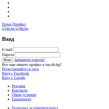
Поща
Профил
Вход
Е-mail
Парола
Забравена парола?
Все още нямате профил в my.dir.bg?
Регистрирайте се сега
Вход с Facebook
Вход с Google
Реклама
Контакти
Общи условия
Европроект
Политика за поверителност