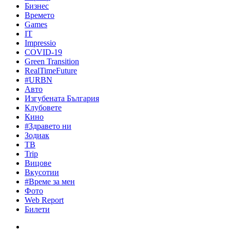
Бизнес
Времето
Games
IT
Impressio
COVID-19
Green Transition
RealTimeFuture
#URBN
Авто
Изгубената България
Клубовете
Кино
#Здравето ни
Зодиак
ТВ
Trip
Вицове
Вкусотии
#Време за мен
Фото
Web Report
Билети