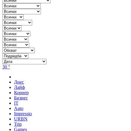
30 °
Днес
Лайф
Корнер
Бизнес
IT
Auto
Impressio
URBN
Trip
Games