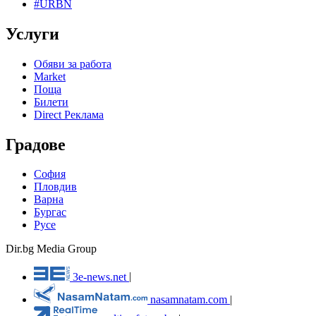
#URBN
Услуги
Обяви за работа
Market
Поща
Билети
Direct Реклама
Градове
София
Пловдив
Варна
Бургас
Русе
Dir.bg Media Group
3e-news.net
|
nasamnatam.com
|