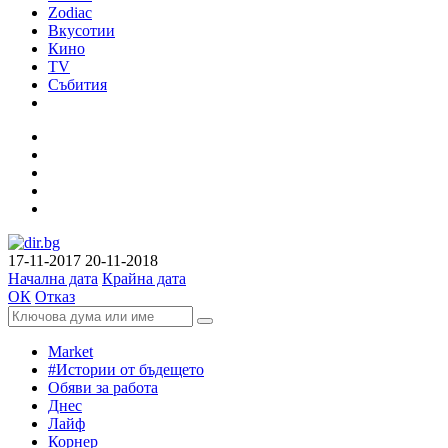
Zodiac
Вкусотии
Кино
TV
Събития
17-11-2017
20-11-2018
Начална дата
Крайна дата
ОК
Отказ
Market
#Истории от бъдещето
Обяви за работа
Днес
Лайф
Корнер