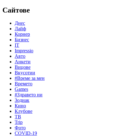
Сайтове
Днес
Лайф
Корнер
Бизнес
IT
Impressio
Авто
Анкети
Вицове
Вкусотии
#Време за мен
Времето
Games
#Здравето ни
Зодиак
Кино
Клубове
ТВ
Trip
Фото
COVID-19