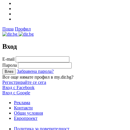
Поща
Профил
Вход
Е-mail
Парола
Забравена парола?
Все още нямате профил в my.dir.bg?
Регистрирайте се сега
Вход с Facebook
Вход с Google
Реклама
Контакти
Общи условия
Европроект
Политика за поверителност