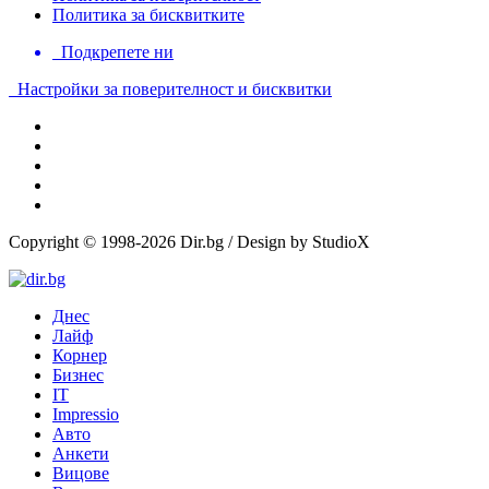
Политика за бисквитките
Подкрепете ни
Настройки за поверителност и бисквитки
Copyright © 1998-2026 Dir.bg / Design by StudioX
Днес
Лайф
Корнер
Бизнес
IT
Impressio
Авто
Анкети
Вицове