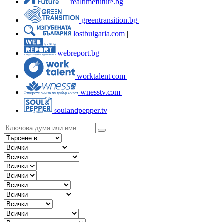
realtimefuture.bg
|
greentransition.bg
|
lostbulgaria.com
|
webreport.bg
|
worktalent.com
|
wnesstv.com
|
soulandpepper.tv