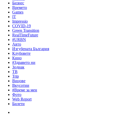
Бизнес
Времето
Games
IT
Impressio
COVID-19
Green Transition
RealTimeFuture
#URBN
Авто
Изгубената България
Клубовете
Кино
#Здравето ни
Зодиак
ТВ
Trip
Вицове
Вкусотии
#Време за мен
Фото
Web Report
Билети