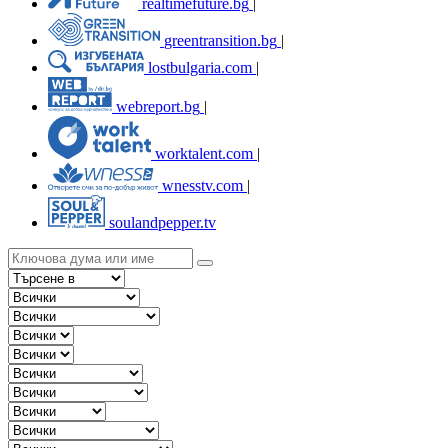
realtimefuture.bg
|
greentransition.bg
|
lostbulgaria.com
|
webreport.bg
|
worktalent.com
|
wnesstv.com
|
soulandpepper.tv