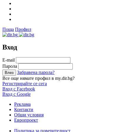
Поща
Профил
Вход
Е-mail
Парола
Забравена парола?
Все още нямате профил в my.dir.bg?
Регистрирайте се сега
Вход с Facebook
Вход с Google
Реклама
Контакти
Общи условия
Европроект
Политика за поверителност