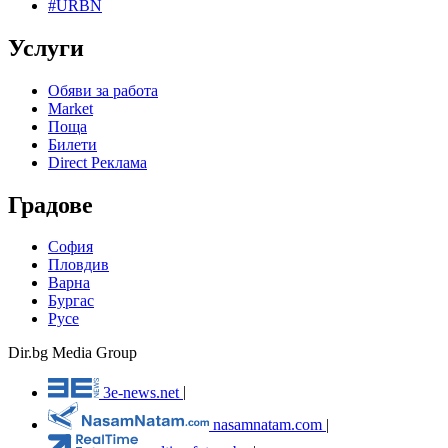
#URBN
Услуги
Обяви за работа
Market
Поща
Билети
Direct Реклама
Градове
София
Пловдив
Варна
Бургас
Русе
Dir.bg Media Group
3e-news.net
|
nasamnatam.com
|