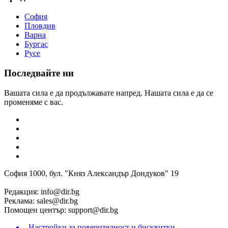
София
Пловдив
Варна
Бургас
Русе
Последвайте ни
Вашата сила е да продължавате напред. Нашата сила е да се
променяме с вас.
София 1000, бул. "Княз Александър Дондуков" 19
Редакция:
info@dir.bg
Реклама:
sales@dir.bg
Помощен център:
support@dir.bg
Настройки за поверителност и бисквитки