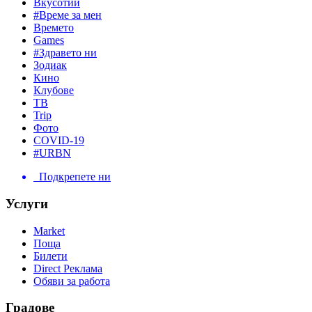
Вкусотии
#Време за мен
Времето
Games
#Здравето ни
Зодиак
Кино
Клубове
ТВ
Trip
Фото
COVID-19
#URBN
Подкрепете ни
Услуги
Market
Поща
Билети
Direct Реклама
Обяви за работа
Градове