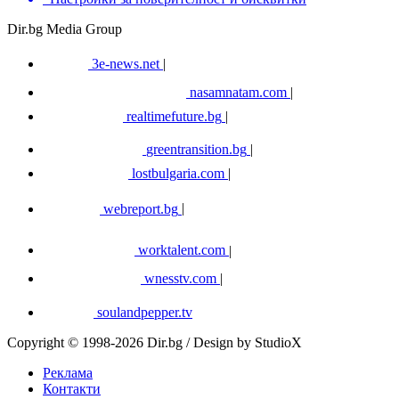
Dir.bg Media Group
3e-news.net
|
nasamnatam.com
|
realtimefuture.bg
|
greentransition.bg
|
lostbulgaria.com
|
webreport.bg
|
worktalent.com
|
wnesstv.com
|
soulandpepper.tv
Copyright © 1998-2026 Dir.bg / Design by StudioX
Реклама
Контакти