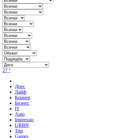
27 °
Днес
Лайф
Корнер
Бизнес
IT
Auto
Impressio
URBN
Trip
Games