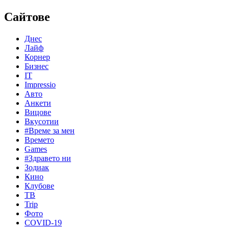
Сайтове
Днес
Лайф
Корнер
Бизнес
IT
Impressio
Авто
Анкети
Вицове
Вкусотии
#Време за мен
Времето
Games
#Здравето ни
Зодиак
Кино
Клубове
ТВ
Trip
Фото
COVID-19