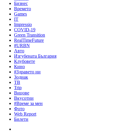
Бизнес
Времето
Games
IT
Impressio
COVID-19
Green Transition
RealTimeFuture
#URBN
Авто
Изгубената България
Клубовете
Кино
#Здравето ни
Зодиак
ТВ
Trip
Вицове
Вкусотии
#Време за мен
Фото
Web Report
Билети