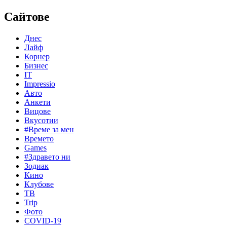
Сайтове
Днес
Лайф
Корнер
Бизнес
IT
Impressio
Авто
Анкети
Вицове
Вкусотии
#Време за мен
Времето
Games
#Здравето ни
Зодиак
Кино
Клубове
ТВ
Trip
Фото
COVID-19