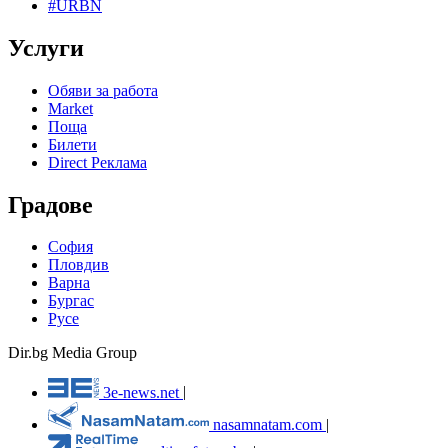
#URBN
Услуги
Обяви за работа
Market
Поща
Билети
Direct Реклама
Градове
София
Пловдив
Варна
Бургас
Русе
Dir.bg Media Group
3e-news.net
|
nasamnatam.com
|