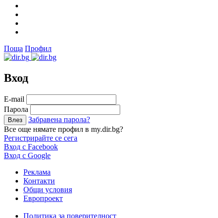
Поща
Профил
Вход
Е-mail
Парола
Забравена парола?
Все още нямате профил в my.dir.bg?
Регистрирайте се сега
Вход с Facebook
Вход с Google
Реклама
Контакти
Общи условия
Европроект
Политика за поверителност