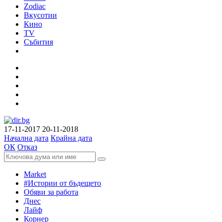
Zodiac
Вкусотии
Кино
TV
Събития
17-11-2017
20-11-2018
Начална дата
Крайна дата
ОК
Отказ
Market
#Истории от бъдещето
Обяви за работа
Днес
Лайф
Корнер