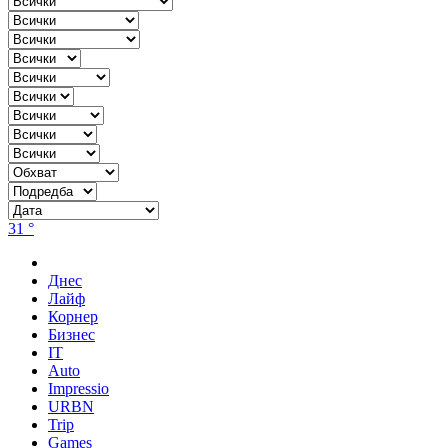
31 °
Днес
Лайф
Корнер
Бизнес
IT
Auto
Impressio
URBN
Trip
Games