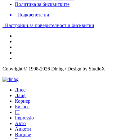
Политика за бисквитките
Подкрепете ни
Настройки за поверителност и бисквитки
Copyright © 1998-2026 Dir.bg / Design by StudioX
Днес
Лайф
Корнер
Бизнес
IT
Impressio
Авто
Анкети
Вицове