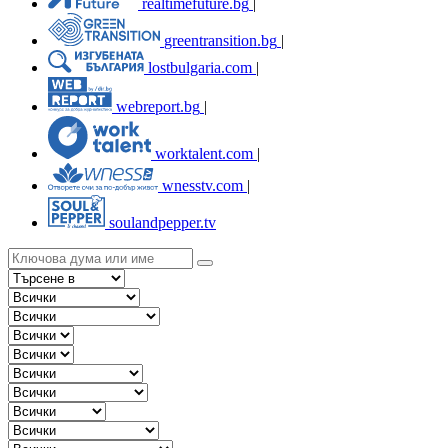
realtimefuture.bg
|
greentransition.bg
|
lostbulgaria.com
|
webreport.bg
|
worktalent.com
|
wnesstv.com
|
soulandpepper.tv