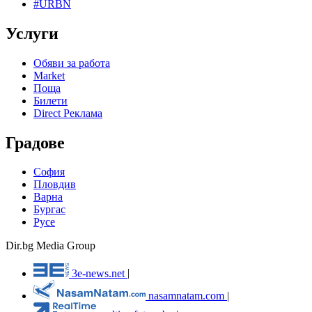
#URBN
Услуги
Обяви за работа
Market
Поща
Билети
Direct Реклама
Градове
София
Пловдив
Варна
Бургас
Русе
Dir.bg Media Group
3e-news.net
|
nasamnatam.com
|