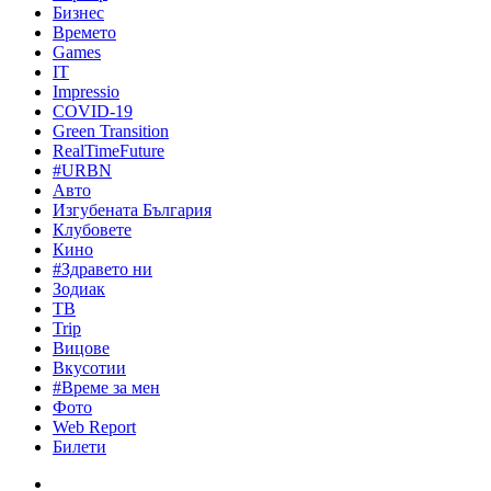
Бизнес
Времето
Games
IT
Impressio
COVID-19
Green Transition
RealTimeFuture
#URBN
Авто
Изгубената България
Клубовете
Кино
#Здравето ни
Зодиак
ТВ
Trip
Вицове
Вкусотии
#Време за мен
Фото
Web Report
Билети