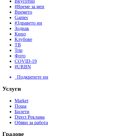
Вкусотии
#Време за мен
Времето
Games
#Здравето ни
Зодиак
Кино
Клубове
ТВ
Trip
Фото
COVID-19
#URBN
Подкрепете ни
Услуги
Market
Поща
Билети
Direct Реклама
Обяви за работа
Градове