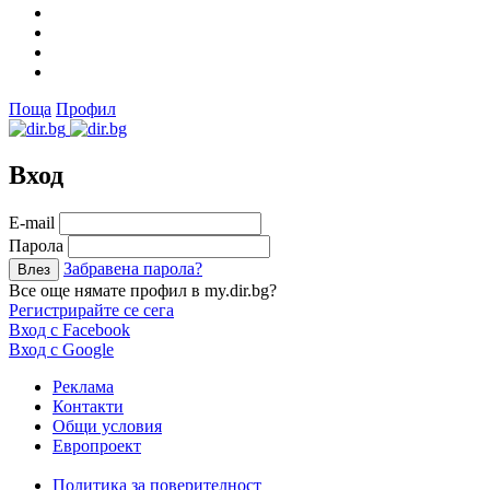
Поща
Профил
Вход
Е-mail
Парола
Забравена парола?
Все още нямате профил в my.dir.bg?
Регистрирайте се сега
Вход с Facebook
Вход с Google
Реклама
Контакти
Общи условия
Европроект
Политика за поверителност