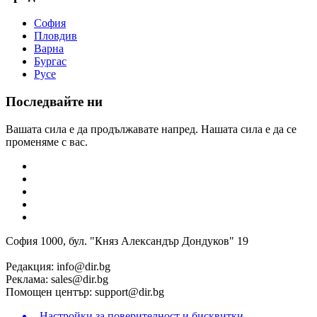
София
Пловдив
Варна
Бургас
Русе
Последвайте ни
Вашата сила е да продължавате напред. Нашата сила е да се
променяме с вас.
София 1000, бул. "Княз Александър Дондуков" 19
Редакция:
info@dir.bg
Реклама:
sales@dir.bg
Помощен център:
support@dir.bg
Настройки за поверителност и бисквитки