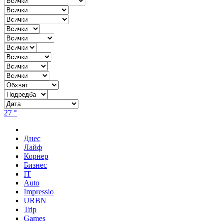
27 °
Днес
Лайф
Корнер
Бизнес
IT
Auto
Impressio
URBN
Trip
Games