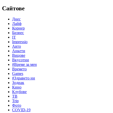
Сайтове
Днес
Лайф
Корнер
Бизнес
IT
Impressio
Авто
Анкети
Вицове
Вкусотии
#Време за мен
Времето
Games
#Здравето ни
Зодиак
Кино
Клубове
ТВ
Trip
Фото
COVID-19