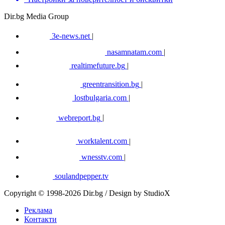
Dir.bg Media Group
3e-news.net
|
nasamnatam.com
|
realtimefuture.bg
|
greentransition.bg
|
lostbulgaria.com
|
webreport.bg
|
worktalent.com
|
wnesstv.com
|
soulandpepper.tv
Copyright © 1998-2026 Dir.bg / Design by StudioX
Реклама
Контакти