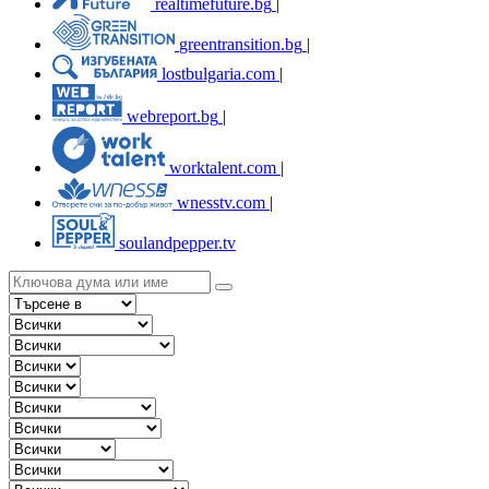
realtimefuture.bg
|
greentransition.bg
|
lostbulgaria.com
|
webreport.bg
|
worktalent.com
|
wnesstv.com
|
soulandpepper.tv