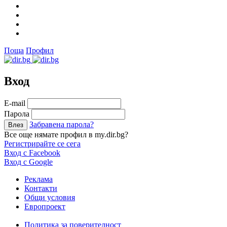
Поща
Профил
Вход
Е-mail
Парола
Забравена парола?
Все още нямате профил в my.dir.bg?
Регистрирайте се сега
Вход с Facebook
Вход с Google
Реклама
Контакти
Общи условия
Европроект
Политика за поверителност