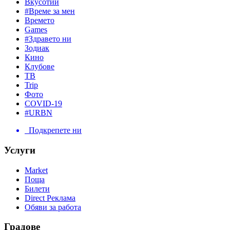
Вкусотии
#Време за мен
Времето
Games
#Здравето ни
Зодиак
Кино
Клубове
ТВ
Trip
Фото
COVID-19
#URBN
Подкрепете ни
Услуги
Market
Поща
Билети
Direct Реклама
Обяви за работа
Градове