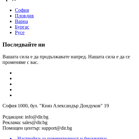
София
Пловдив
Варна
Бургас
Русе
Последвайте ни
Вашата сила е да продължавате напред. Нашата сила е да се
променяме с вас.
София 1000, бул. "Княз Александър Дондуков" 19
Редакция:
info@dir.bg
Реклама:
sales@dir.bg
Помощен център:
support@dir.bg
Настройки за поверителност и бисквитки