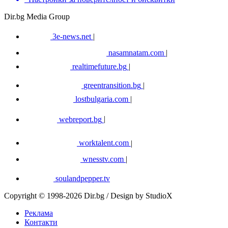
Dir.bg Media Group
3e-news.net
|
nasamnatam.com
|
realtimefuture.bg
|
greentransition.bg
|
lostbulgaria.com
|
webreport.bg
|
worktalent.com
|
wnesstv.com
|
soulandpepper.tv
Copyright © 1998-2026 Dir.bg / Design by StudioX
Реклама
Контакти