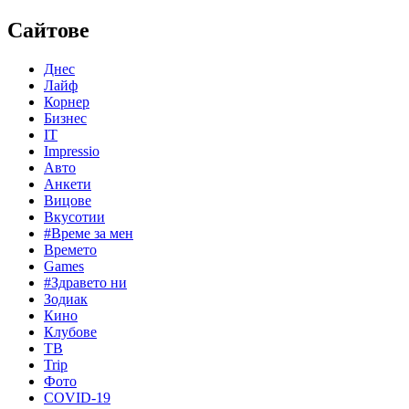
Сайтове
Днес
Лайф
Корнер
Бизнес
IT
Impressio
Авто
Анкети
Вицове
Вкусотии
#Време за мен
Времето
Games
#Здравето ни
Зодиак
Кино
Клубове
ТВ
Trip
Фото
COVID-19