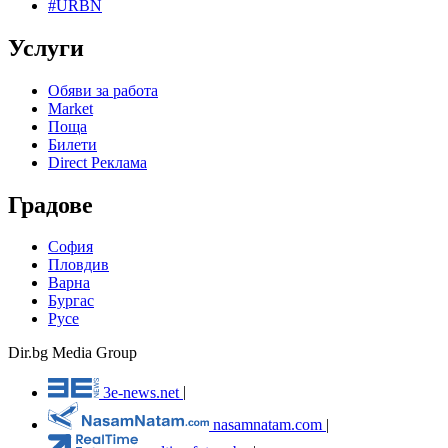
#URBN
Услуги
Обяви за работа
Market
Поща
Билети
Direct Реклама
Градове
София
Пловдив
Варна
Бургас
Русе
Dir.bg Media Group
3e-news.net
|
nasamnatam.com
|