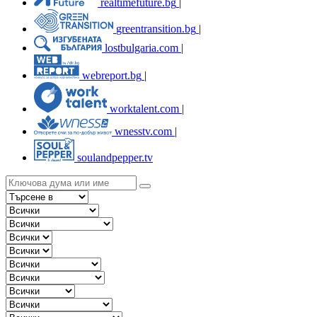
realtimefuture.bg
|
greentransition.bg
|
lostbulgaria.com
|
webreport.bg
|
worktalent.com
|
wnesstv.com
|
soulandpepper.tv