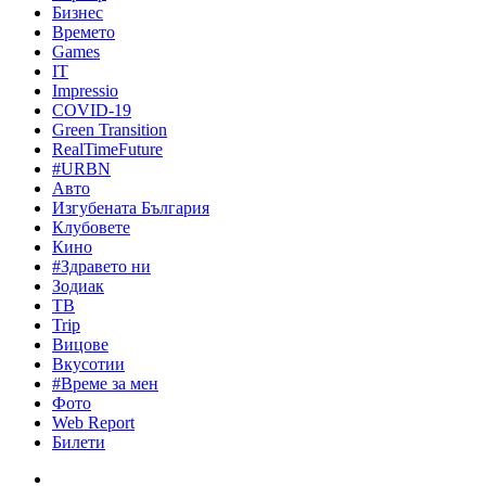
Бизнес
Времето
Games
IT
Impressio
COVID-19
Green Transition
RealTimeFuture
#URBN
Авто
Изгубената България
Клубовете
Кино
#Здравето ни
Зодиак
ТВ
Trip
Вицове
Вкусотии
#Време за мен
Фото
Web Report
Билети