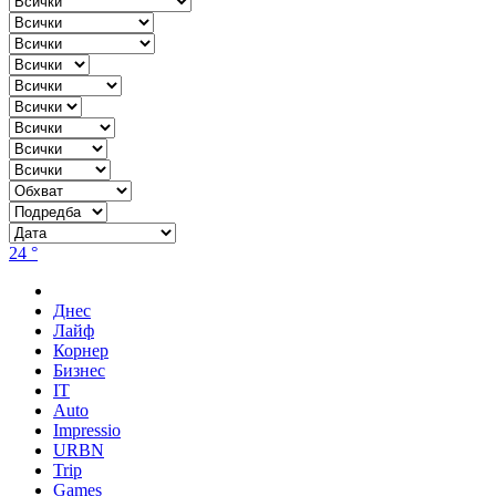
24 °
Днес
Лайф
Корнер
Бизнес
IT
Auto
Impressio
URBN
Trip
Games