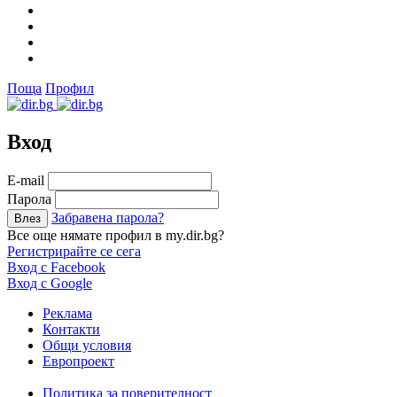
Поща
Профил
Вход
Е-mail
Парола
Забравена парола?
Все още нямате профил в my.dir.bg?
Регистрирайте се сега
Вход с Facebook
Вход с Google
Реклама
Контакти
Общи условия
Европроект
Политика за поверителност