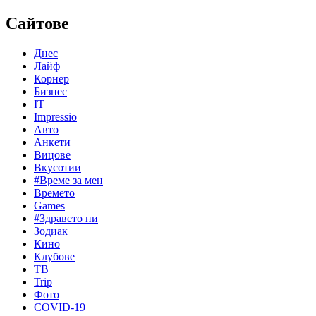
Сайтове
Днес
Лайф
Корнер
Бизнес
IT
Impressio
Авто
Анкети
Вицове
Вкусотии
#Време за мен
Времето
Games
#Здравето ни
Зодиак
Кино
Клубове
ТВ
Trip
Фото
COVID-19