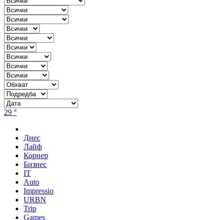
29 °
Днес
Лайф
Корнер
Бизнес
IT
Auto
Impressio
URBN
Trip
Games