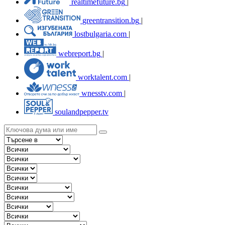
realtimefuture.bg
|
greentransition.bg
|
lostbulgaria.com
|
webreport.bg
|
worktalent.com
|
wnesstv.com
|
soulandpepper.tv