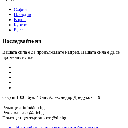
София
Пловдив
Варна
Бургас
Русе
Последвайте ни
Вашата сила е да продължавате напред. Нашата сила е да се
променяме с вас.
София 1000, бул. "Княз Александър Дондуков" 19
Редакция:
info@dir.bg
Реклама:
sales@dir.bg
Помощен център:
support@dir.bg
Настройки за поверителност и бисквитки