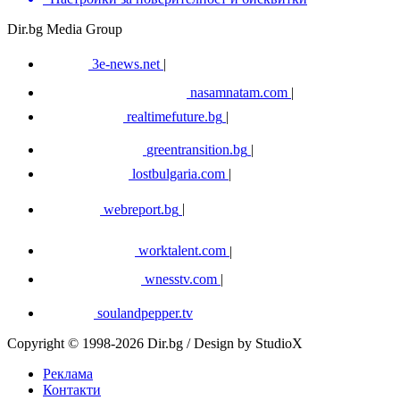
Dir.bg Media Group
3e-news.net
|
nasamnatam.com
|
realtimefuture.bg
|
greentransition.bg
|
lostbulgaria.com
|
webreport.bg
|
worktalent.com
|
wnesstv.com
|
soulandpepper.tv
Copyright © 1998-2026 Dir.bg / Design by StudioX
Реклама
Контакти