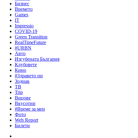
Бизнес
Времето
Games
IT
Impressio
COVID-19
Green Transition
RealTimeFuture
#URBN
Авто
Изгубената България
Клубовете
Кино
#Здравето ни
Зодиак
ТВ
Trip
Вицове
Вкусотии
#Време за мен
Фото
Web Report
Билети