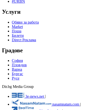
#URBN
Услуги
Обяви за работа
Market
Поща
Билети
Direct Реклама
Градове
София
Пловдив
Варна
Бургас
Русе
Dir.bg Media Group
3e-news.net
|
nasamnatam.com
|