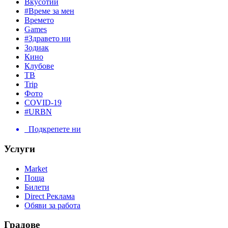
Вкусотии
#Време за мен
Времето
Games
#Здравето ни
Зодиак
Кино
Клубове
ТВ
Trip
Фото
COVID-19
#URBN
Подкрепете ни
Услуги
Market
Поща
Билети
Direct Реклама
Обяви за работа
Градове