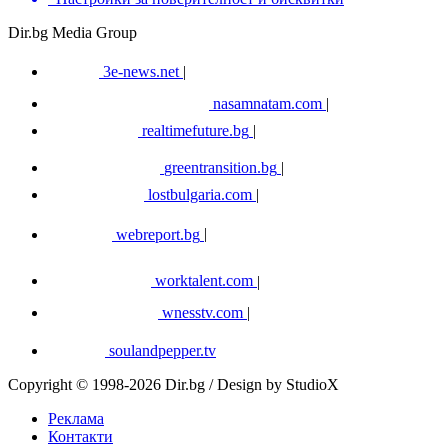
Dir.bg Media Group
3e-news.net
|
nasamnatam.com
|
realtimefuture.bg
|
greentransition.bg
|
lostbulgaria.com
|
webreport.bg
|
worktalent.com
|
wnesstv.com
|
soulandpepper.tv
Copyright © 1998-2026 Dir.bg / Design by StudioX
Реклама
Контакти