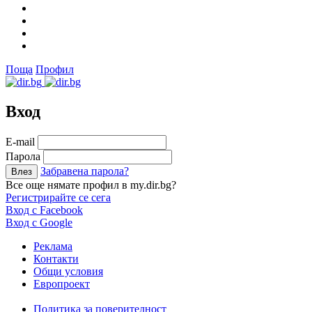
Поща
Профил
Вход
Е-mail
Парола
Забравена парола?
Все още нямате профил в my.dir.bg?
Регистрирайте се сега
Вход с Facebook
Вход с Google
Реклама
Контакти
Общи условия
Европроект
Политика за поверителност