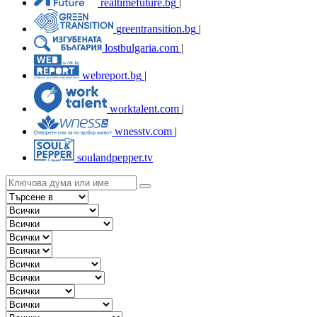
realtimefuture.bg
|
greentransition.bg
|
lostbulgaria.com
|
webreport.bg
|
worktalent.com
|
wnesstv.com
|
soulandpepper.tv