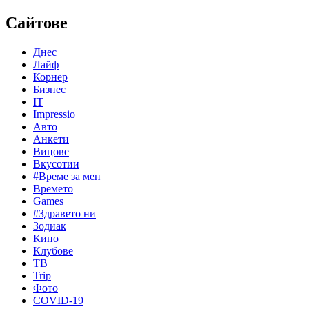
Сайтове
Днес
Лайф
Корнер
Бизнес
IT
Impressio
Авто
Анкети
Вицове
Вкусотии
#Време за мен
Времето
Games
#Здравето ни
Зодиак
Кино
Клубове
ТВ
Trip
Фото
COVID-19