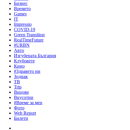
Бизнес
Времето
Games
IT
Impressio
COVID-19
Green Transition
RealTimeFuture
#URBN
Авто
Изгубената България
Клубовете
Кино
#Здравето ни
Зодиак
ТВ
Trip
Вицове
Вкусотии
#Време за мен
Фото
Web Report
Билети