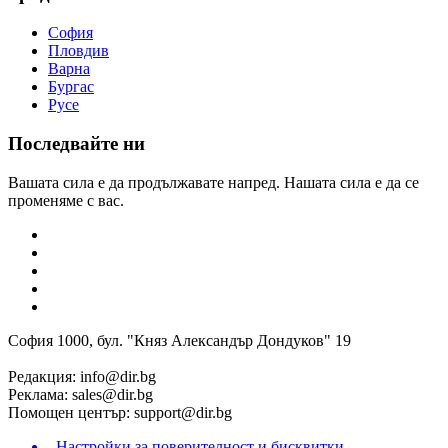
София
Пловдив
Варна
Бургас
Русе
Последвайте ни
Вашата сила е да продължавате напред. Нашата сила е да се
променяме с вас.
София 1000, бул. "Княз Александър Дондуков" 19
Редакция:
info@dir.bg
Реклама:
sales@dir.bg
Помощен център:
support@dir.bg
Настройки за поверителност и бисквитки