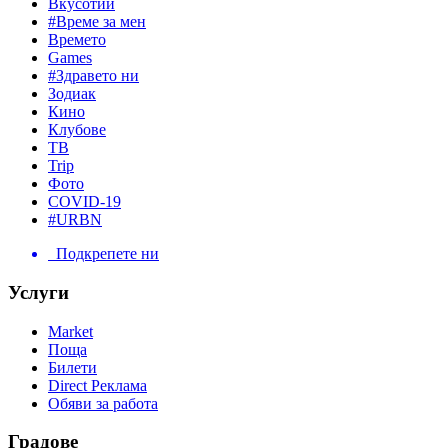
Вкусотии
#Време за мен
Времето
Games
#Здравето ни
Зодиак
Кино
Клубове
ТВ
Trip
Фото
COVID-19
#URBN
Подкрепете ни
Услуги
Market
Поща
Билети
Direct Реклама
Обяви за работа
Градове