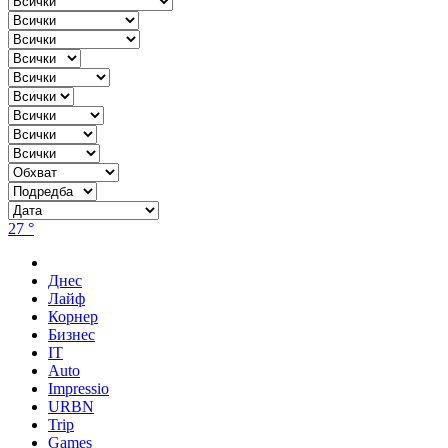
27 °
Днес
Лайф
Корнер
Бизнес
IT
Auto
Impressio
URBN
Trip
Games