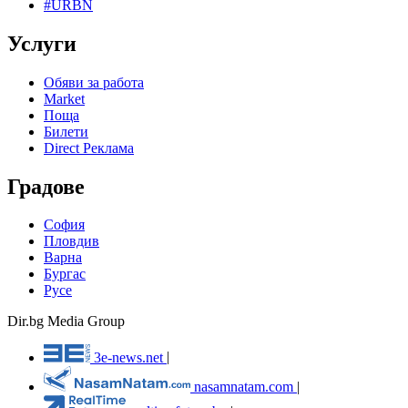
#URBN
Услуги
Обяви за работа
Market
Поща
Билети
Direct Реклама
Градове
София
Пловдив
Варна
Бургас
Русе
Dir.bg Media Group
3e-news.net
|
nasamnatam.com
|