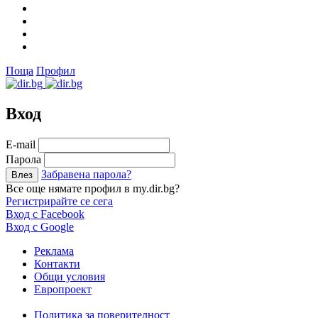
Поща
Профил
Вход
Е-mail
Парола
Забравена парола?
Все още нямате профил в my.dir.bg?
Регистрирайте се сега
Вход с Facebook
Вход с Google
Реклама
Контакти
Общи условия
Европроект
Политика за поверителност