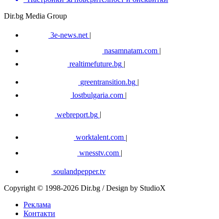
Dir.bg Media Group
3e-news.net
|
nasamnatam.com
|
realtimefuture.bg
|
greentransition.bg
|
lostbulgaria.com
|
webreport.bg
|
worktalent.com
|
wnesstv.com
|
soulandpepper.tv
Copyright © 1998-2026 Dir.bg / Design by StudioX
Реклама
Контакти