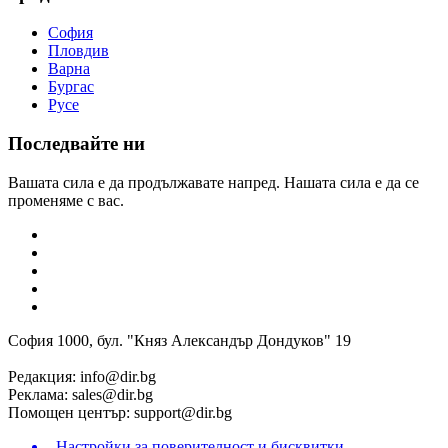
София
Пловдив
Варна
Бургас
Русе
Последвайте ни
Вашата сила е да продължавате напред. Нашата сила е да се
променяме с вас.
София 1000, бул. "Княз Александър Дондуков" 19
Редакция:
info@dir.bg
Реклама:
sales@dir.bg
Помощен център:
support@dir.bg
Настройки за поверителност и бисквитки