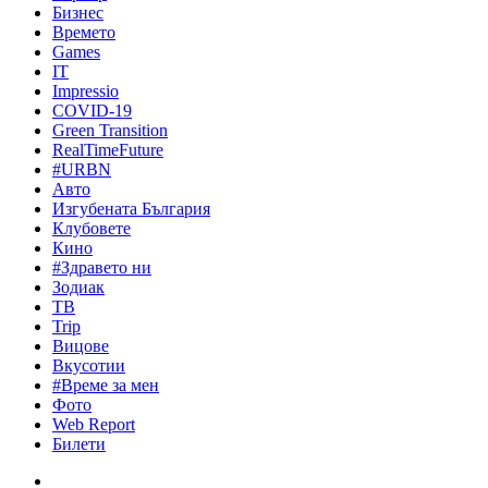
Бизнес
Времето
Games
IT
Impressio
COVID-19
Green Transition
RealTimeFuture
#URBN
Авто
Изгубената България
Клубовете
Кино
#Здравето ни
Зодиак
ТВ
Trip
Вицове
Вкусотии
#Време за мен
Фото
Web Report
Билети