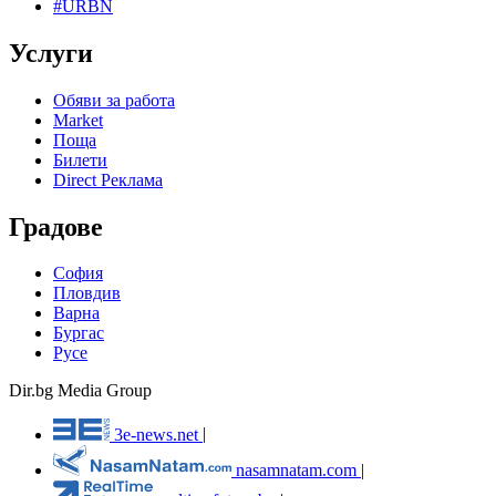
#URBN
Услуги
Обяви за работа
Market
Поща
Билети
Direct Реклама
Градове
София
Пловдив
Варна
Бургас
Русе
Dir.bg Media Group
3e-news.net
|
nasamnatam.com
|