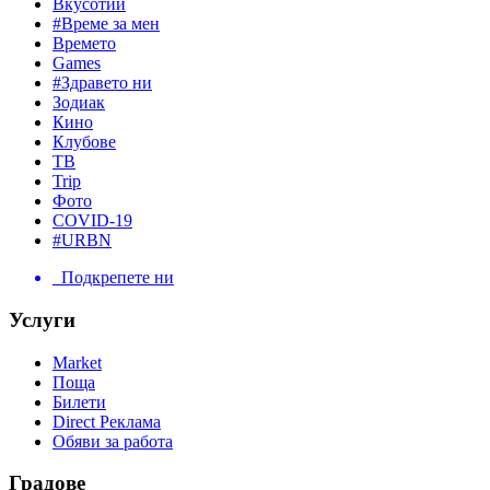
Вкусотии
#Време за мен
Времето
Games
#Здравето ни
Зодиак
Кино
Клубове
ТВ
Trip
Фото
COVID-19
#URBN
Подкрепете ни
Услуги
Market
Поща
Билети
Direct Реклама
Обяви за работа
Градове