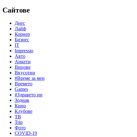
Сайтове
Днес
Лайф
Корнер
Бизнес
IT
Impressio
Авто
Анкети
Вицове
Вкусотии
#Време за мен
Времето
Games
#Здравето ни
Зодиак
Кино
Клубове
ТВ
Trip
Фото
COVID-19