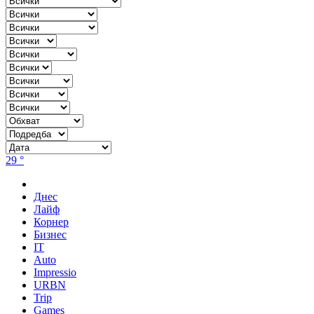
29 °
Днес
Лайф
Корнер
Бизнес
IT
Auto
Impressio
URBN
Trip
Games