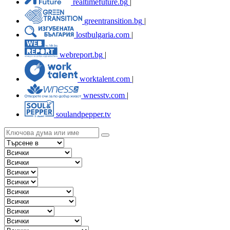
realtimefuture.bg
|
greentransition.bg
|
lostbulgaria.com
|
webreport.bg
|
worktalent.com
|
wnesstv.com
|
soulandpepper.tv