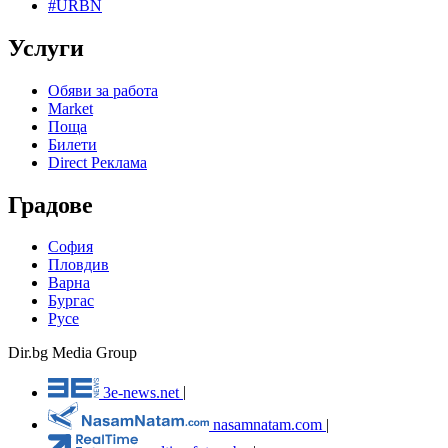
#URBN
Услуги
Обяви за работа
Market
Поща
Билети
Direct Реклама
Градове
София
Пловдив
Варна
Бургас
Русе
Dir.bg Media Group
3e-news.net
|
nasamnatam.com
|