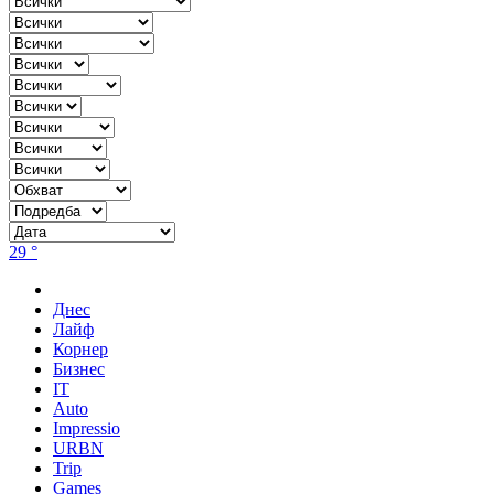
29 °
Днес
Лайф
Корнер
Бизнес
IT
Auto
Impressio
URBN
Trip
Games