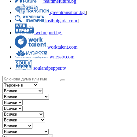
realtimefuture.bg
|
greentransition.bg
|
lostbulgaria.com
|
webreport.bg
|
worktalent.com
|
wnesstv.com
|
soulandpepper.tv