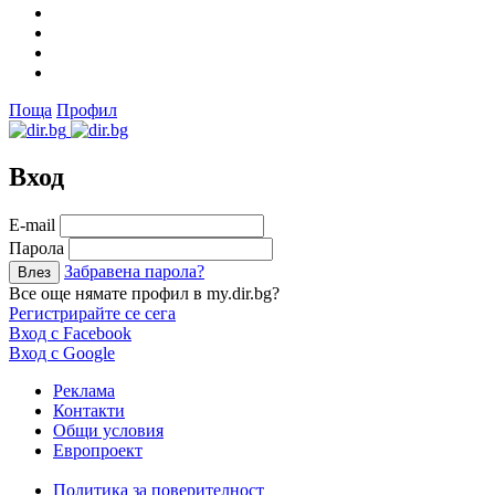
Поща
Профил
Вход
Е-mail
Парола
Забравена парола?
Все още нямате профил в my.dir.bg?
Регистрирайте се сега
Вход с Facebook
Вход с Google
Реклама
Контакти
Общи условия
Европроект
Политика за поверителност