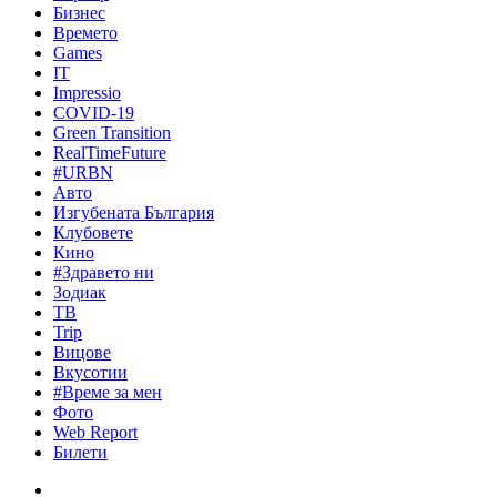
Бизнес
Времето
Games
IT
Impressio
COVID-19
Green Transition
RealTimeFuture
#URBN
Авто
Изгубената България
Клубовете
Кино
#Здравето ни
Зодиак
ТВ
Trip
Вицове
Вкусотии
#Време за мен
Фото
Web Report
Билети