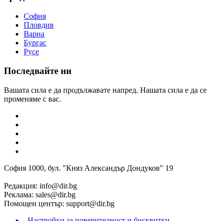
София
Пловдив
Варна
Бургас
Русе
Последвайте ни
Вашата сила е да продължавате напред. Нашата сила е да се
променяме с вас.
София 1000, бул. "Княз Александър Дондуков" 19
Редакция:
info@dir.bg
Реклама:
sales@dir.bg
Помощен център:
support@dir.bg
Настройки за поверителност и бисквитки