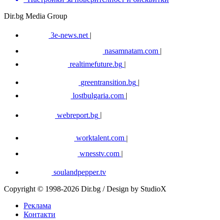
Dir.bg Media Group
3e-news.net
|
nasamnatam.com
|
realtimefuture.bg
|
greentransition.bg
|
lostbulgaria.com
|
webreport.bg
|
worktalent.com
|
wnesstv.com
|
soulandpepper.tv
Copyright © 1998-2026 Dir.bg / Design by StudioX
Реклама
Контакти