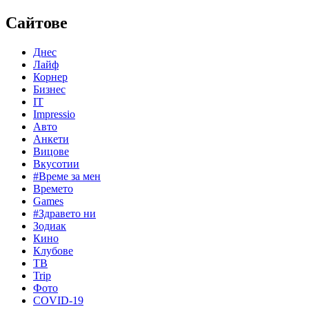
Сайтове
Днес
Лайф
Корнер
Бизнес
IT
Impressio
Авто
Анкети
Вицове
Вкусотии
#Време за мен
Времето
Games
#Здравето ни
Зодиак
Кино
Клубове
ТВ
Trip
Фото
COVID-19