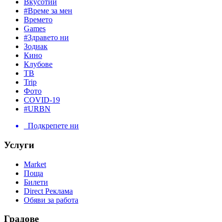
Вкусотии
#Време за мен
Времето
Games
#Здравето ни
Зодиак
Кино
Клубове
ТВ
Trip
Фото
COVID-19
#URBN
Подкрепете ни
Услуги
Market
Поща
Билети
Direct Реклама
Обяви за работа
Градове