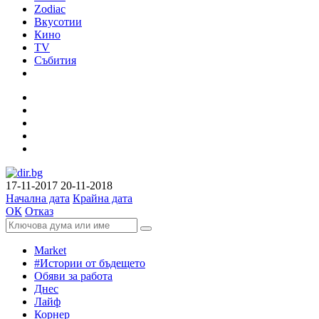
Zodiac
Вкусотии
Кино
TV
Събития
17-11-2017
20-11-2018
Начална дата
Крайна дата
ОК
Отказ
Market
#Истории от бъдещето
Обяви за работа
Днес
Лайф
Корнер