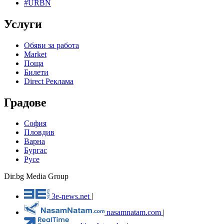
#URBN
Услуги
Обяви за работа
Market
Поща
Билети
Direct Реклама
Градове
София
Пловдив
Варна
Бургас
Русе
Dir.bg Media Group
3e-news.net
|
nasamnatam.com
|