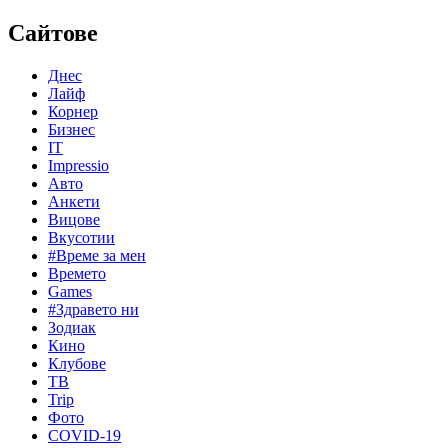
Сайтове
Днес
Лайф
Корнер
Бизнес
IT
Impressio
Авто
Анкети
Вицове
Вкусотии
#Време за мен
Времето
Games
#Здравето ни
Зодиак
Кино
Клубове
ТВ
Trip
Фото
COVID-19