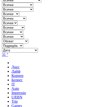
31 °
Днес
Лайф
Корнер
Бизнес
IT
Auto
Impressio
URBN
Trip
Games