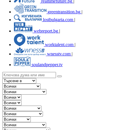
realtimefuture.bg
|
greentransition.bg
|
lostbulgaria.com
|
webreport.bg
|
worktalent.com
|
wnesstv.com
|
soulandpepper.tv