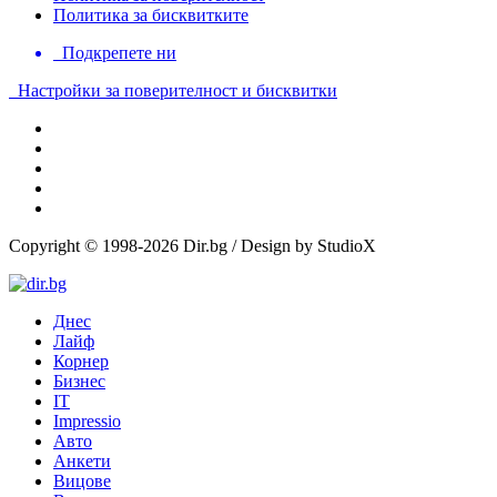
Политика за бисквитките
Подкрепете ни
Настройки за поверителност и бисквитки
Copyright © 1998-2026 Dir.bg / Design by StudioX
Днес
Лайф
Корнер
Бизнес
IT
Impressio
Авто
Анкети
Вицове