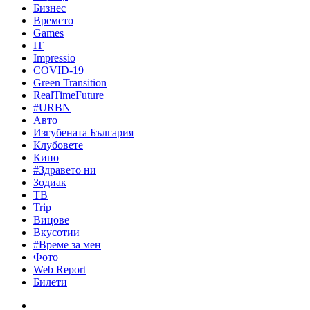
Бизнес
Времето
Games
IT
Impressio
COVID-19
Green Transition
RealTimeFuture
#URBN
Авто
Изгубената България
Клубовете
Кино
#Здравето ни
Зодиак
ТВ
Trip
Вицове
Вкусотии
#Време за мен
Фото
Web Report
Билети