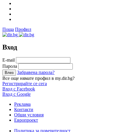
Поща
Профил
Вход
Е-mail
Парола
Забравена парола?
Все още нямате профил в my.dir.bg?
Регистрирайте се сега
Вход с Facebook
Вход с Google
Реклама
Контакти
Общи условия
Европроект
Политика за поверителност