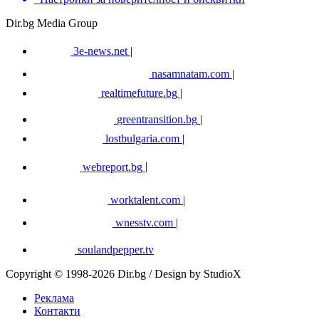
Dir.bg Media Group
3e-news.net
|
nasamnatam.com
|
realtimefuture.bg
|
greentransition.bg
|
lostbulgaria.com
|
webreport.bg
|
worktalent.com
|
wnesstv.com
|
soulandpepper.tv
Copyright © 1998-2026 Dir.bg / Design by StudioX
Реклама
Контакти