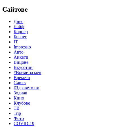
Сайтове
Днес
Лайф
Корнер
Бизнес
IT
Impressio
Авто
Анкети
Вицове
Вкусотии
#Време за мен
Времето
Games
#Здравето ни
Зодиак
Кино
Клубове
ТВ
Trip
Фото
COVID-19