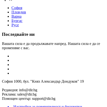
София
Пловдив
Варна
Бургас
Русе
Последвайте ни
Вашата сила е да продължавате напред. Нашата сила е да се
променяме с вас.
София 1000, бул. "Княз Александър Дондуков" 19
Редакция:
info@dir.bg
Реклама:
sales@dir.bg
Помощен център:
support@dir.bg
Настройки за поверителност и бисквитки