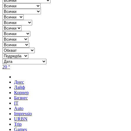
20 °
Днес
Лайф
Корнер
Бизнес
IT
Auto
Impressio
URBN
Trip
Games