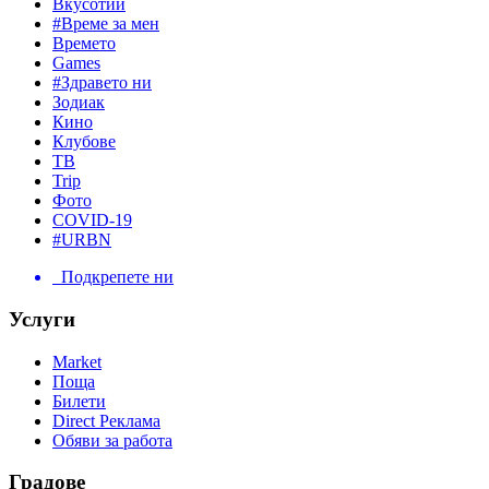
Вкусотии
#Време за мен
Времето
Games
#Здравето ни
Зодиак
Кино
Клубове
ТВ
Trip
Фото
COVID-19
#URBN
Подкрепете ни
Услуги
Market
Поща
Билети
Direct Реклама
Обяви за работа
Градове