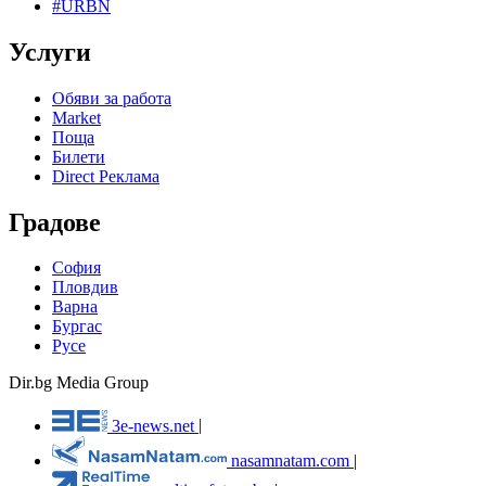
#URBN
Услуги
Обяви за работа
Market
Поща
Билети
Direct Реклама
Градове
София
Пловдив
Варна
Бургас
Русе
Dir.bg Media Group
3e-news.net
|
nasamnatam.com
|