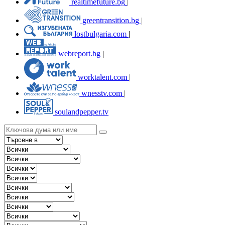
realtimefuture.bg
|
greentransition.bg
|
lostbulgaria.com
|
webreport.bg
|
worktalent.com
|
wnesstv.com
|
soulandpepper.tv