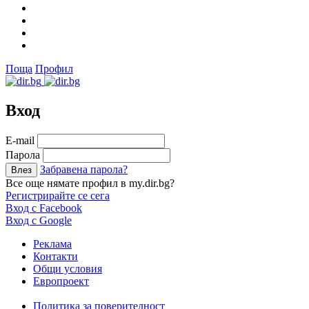
Поща
Профил
Вход
Е-mail
Парола
Забравена парола?
Все още нямате профил в my.dir.bg?
Регистрирайте се сега
Вход с Facebook
Вход с Google
Реклама
Контакти
Общи условия
Европроект
Политика за поверителност