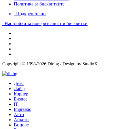
Политика за бисквитките
Подкрепете ни
Настройки за поверителност и бисквитки
Copyright © 1998-2026 Dir.bg / Design by StudioX
Днес
Лайф
Корнер
Бизнес
IT
Impressio
Авто
Анкети
Вицове