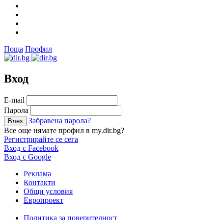
Поща
Профил
Вход
Е-mail
Парола
Забравена парола?
Все още нямате профил в my.dir.bg?
Регистрирайте се сега
Вход с Facebook
Вход с Google
Реклама
Контакти
Общи условия
Европроект
Политика за поверителност