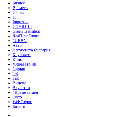
Бизнес
Времето
Games
IT
Impressio
COVID-19
Green Transition
RealTimeFuture
#URBN
Авто
Изгубената България
Клубовете
Кино
#Здравето ни
Зодиак
ТВ
Trip
Вицове
Вкусотии
#Време за мен
Фото
Web Report
Билети