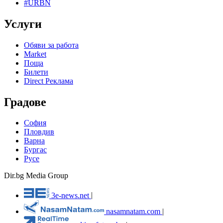
#URBN
Услуги
Обяви за работа
Market
Поща
Билети
Direct Реклама
Градове
София
Пловдив
Варна
Бургас
Русе
Dir.bg Media Group
3e-news.net
|
nasamnatam.com
|