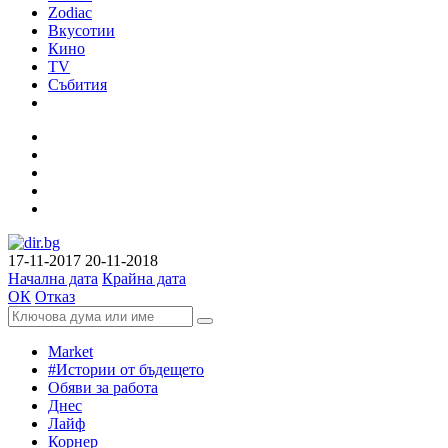
Zodiac
Вкусотии
Кино
TV
Събития
17-11-2017
20-11-2018
Начална дата
Крайна дата
ОК
Отказ
Market
#Истории от бъдещето
Обяви за работа
Днес
Лайф
Корнер