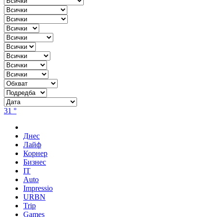
31 °
Днес
Лайф
Корнер
Бизнес
IT
Auto
Impressio
URBN
Trip
Games