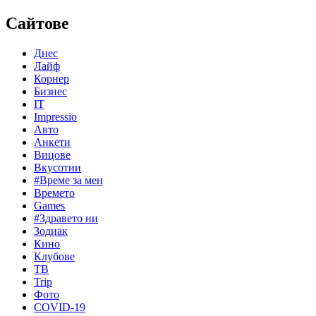
Сайтове
Днес
Лайф
Корнер
Бизнес
IT
Impressio
Авто
Анкети
Вицове
Вкусотии
#Време за мен
Времето
Games
#Здравето ни
Зодиак
Кино
Клубове
ТВ
Trip
Фото
COVID-19