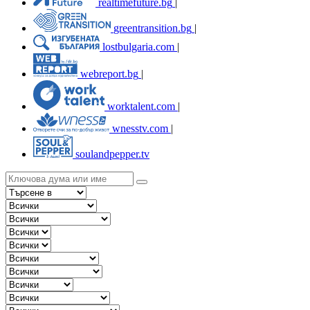
realtimefuture.bg
|
greentransition.bg
|
lostbulgaria.com
|
webreport.bg
|
worktalent.com
|
wnesstv.com
|
soulandpepper.tv