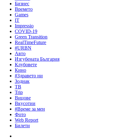
Бизнес
Времето
Games
IT
Impressio
COVID-19
Green Transition
RealTimeFuture
#URBN
Авто
Изгубената България
Клубовете
Кино
#Здравето ни
Зодиак
ТВ
Trip
Вицове
Вкусотии
#Време за мен
Фото
Web Report
Билети