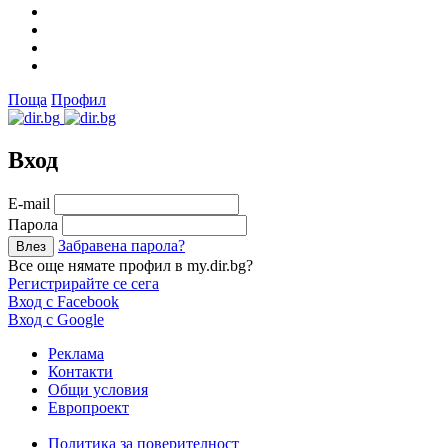
Поща
Профил
Вход
Е-mail
Парола
Забравена парола?
Все още нямате профил в my.dir.bg?
Регистрирайте се сега
Вход с Facebook
Вход с Google
Реклама
Контакти
Общи условия
Европроект
Политика за поверителност