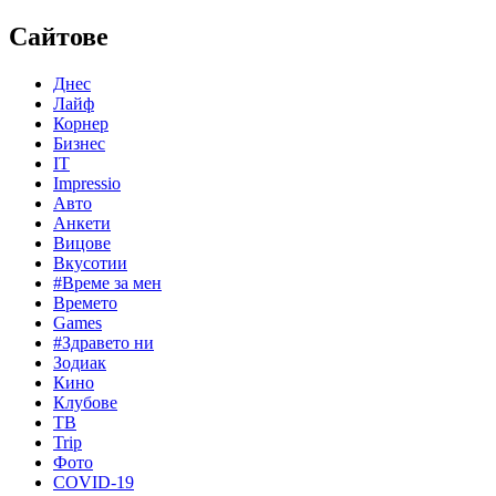
Сайтове
Днес
Лайф
Корнер
Бизнес
IT
Impressio
Авто
Анкети
Вицове
Вкусотии
#Време за мен
Времето
Games
#Здравето ни
Зодиак
Кино
Клубове
ТВ
Trip
Фото
COVID-19