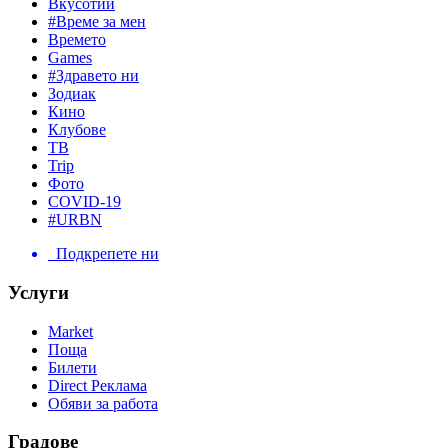
Вкусотии
#Време за мен
Времето
Games
#Здравето ни
Зодиак
Кино
Клубове
ТВ
Trip
Фото
COVID-19
#URBN
Подкрепете ни
Услуги
Market
Поща
Билети
Direct Реклама
Обяви за работа
Градове