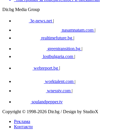
Dir.bg Media Group
3e-news.net
|
nasamnatam.com
|
realtimefuture.bg
|
greentransition.bg
|
lostbulgaria.com
|
webreport.bg
|
worktalent.com
|
wnesstv.com
|
soulandpepper.tv
Copyright © 1998-2026 Dir.bg / Design by StudioX
Реклама
Контакти