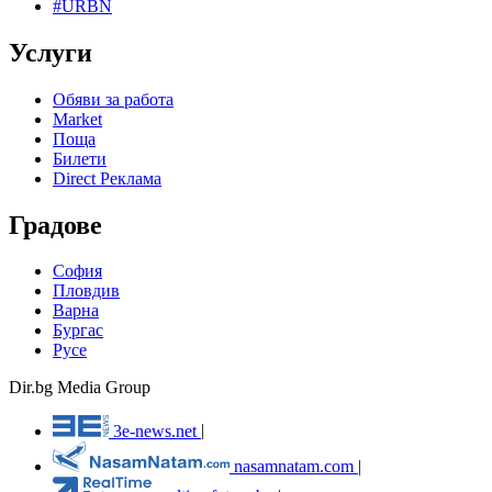
#URBN
Услуги
Обяви за работа
Market
Поща
Билети
Direct Реклама
Градове
София
Пловдив
Варна
Бургас
Русе
Dir.bg Media Group
3e-news.net
|
nasamnatam.com
|