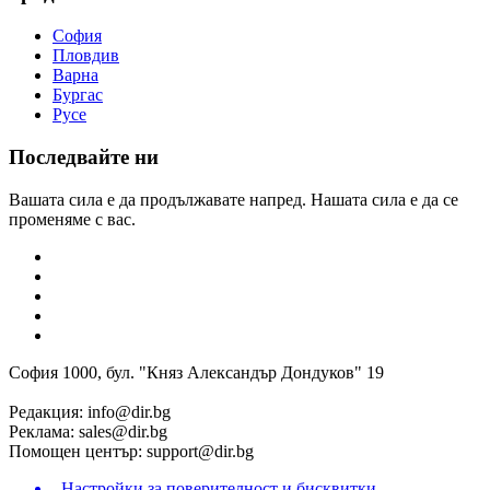
София
Пловдив
Варна
Бургас
Русе
Последвайте ни
Вашата сила е да продължавате напред. Нашата сила е да се
променяме с вас.
София 1000, бул. "Княз Александър Дондуков" 19
Редакция:
info@dir.bg
Реклама:
sales@dir.bg
Помощен център:
support@dir.bg
Настройки за поверителност и бисквитки