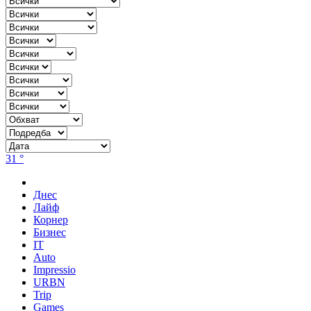
31 °
Днес
Лайф
Корнер
Бизнес
IT
Auto
Impressio
URBN
Trip
Games