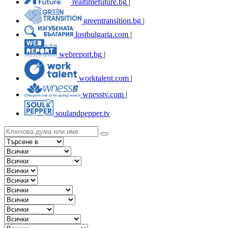
realtimefuture.bg
|
greentransition.bg
|
lostbulgaria.com
|
webreport.bg
|
worktalent.com
|
wnesstv.com
|
soulandpepper.tv