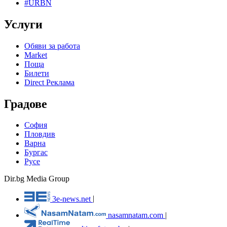
#URBN
Услуги
Обяви за работа
Market
Поща
Билети
Direct Реклама
Градове
София
Пловдив
Варна
Бургас
Русе
Dir.bg Media Group
3e-news.net
|
nasamnatam.com
|