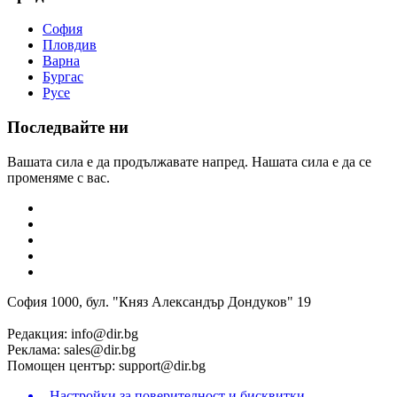
София
Пловдив
Варна
Бургас
Русе
Последвайте ни
Вашата сила е да продължавате напред. Нашата сила е да се
променяме с вас.
София 1000, бул. "Княз Александър Дондуков" 19
Редакция:
info@dir.bg
Реклама:
sales@dir.bg
Помощен център:
support@dir.bg
Настройки за поверителност и бисквитки