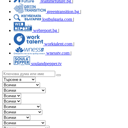
realtimefuture.bg
|
greentransition.bg
|
lostbulgaria.com
|
webreport.bg
|
worktalent.com
|
wnesstv.com
|
soulandpepper.tv