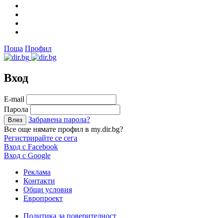
Поща
Профил
Вход
Е-mail
Парола
Забравена парола?
Все още нямате профил в my.dir.bg?
Регистрирайте се сега
Вход с Facebook
Вход с Google
Реклама
Контакти
Общи условия
Европроект
Политика за поверителност