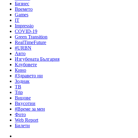
Бизнес
Времето
Games
IT
Impressio
COVID-19
Green Transition
RealTimeFuture
#URBN
Авто
Изгубената България
Клубовете
Кино
#Здравето ни
Зодиак
ТВ
Trip
Вицове
Вкусотии
#Време за мен
Фото
Web Report
Билети