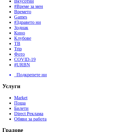
Вкусотии
#Време за мен
Времето
Games
#Здравето ни
Зодиак
Кино
Клубове
ТВ
Trip
Фото
COVID-19
#URBN
Подкрепете ни
Услуги
Market
Поща
Билети
Direct Реклама
Обяви за работа
Градове