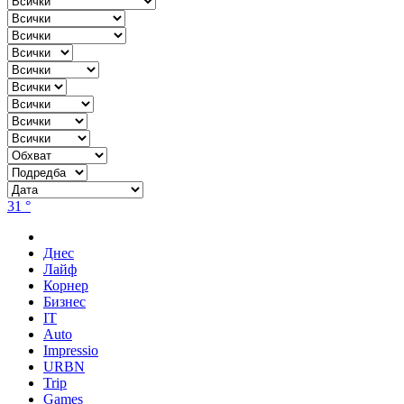
31 °
Днес
Лайф
Корнер
Бизнес
IT
Auto
Impressio
URBN
Trip
Games