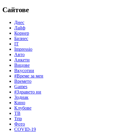
Сайтове
Днес
Лайф
Корнер
Бизнес
IT
Impressio
Авто
Анкети
Вицове
Вкусотии
#Време за мен
Времето
Games
#Здравето ни
Зодиак
Кино
Клубове
ТВ
Trip
Фото
COVID-19