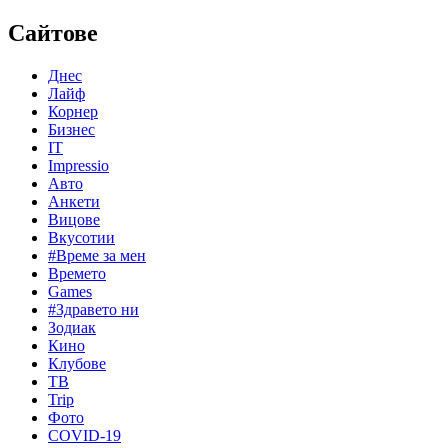
Сайтове
Днес
Лайф
Корнер
Бизнес
IT
Impressio
Авто
Анкети
Вицове
Вкусотии
#Време за мен
Времето
Games
#Здравето ни
Зодиак
Кино
Клубове
ТВ
Trip
Фото
COVID-19