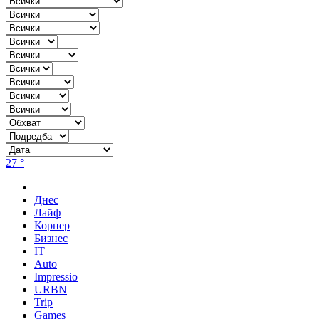
27 °
Днес
Лайф
Корнер
Бизнес
IT
Auto
Impressio
URBN
Trip
Games