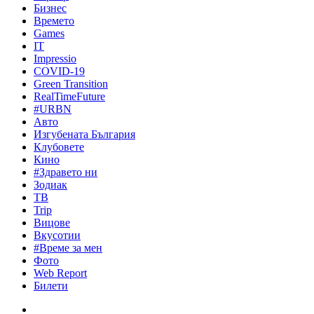
Бизнес
Времето
Games
IT
Impressio
COVID-19
Green Transition
RealTimeFuture
#URBN
Авто
Изгубената България
Клубовете
Кино
#Здравето ни
Зодиак
ТВ
Trip
Вицове
Вкусотии
#Време за мен
Фото
Web Report
Билети