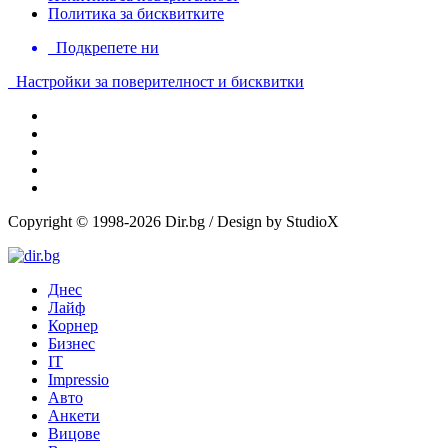
Политика за бисквитките
Подкрепете ни
Настройки за поверителност и бисквитки
Copyright © 1998-2026 Dir.bg / Design by StudioX
Днес
Лайф
Корнер
Бизнес
IT
Impressio
Авто
Анкети
Вицове