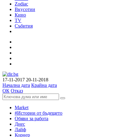
Zodiac
Вкусотии
Кино
TV
Събития
17-11-2017
20-11-2018
Начална дата
Крайна дата
ОК
Отказ
Market
#Истории от бъдещето
Обяви за работа
Днес
Лайф
Корнер