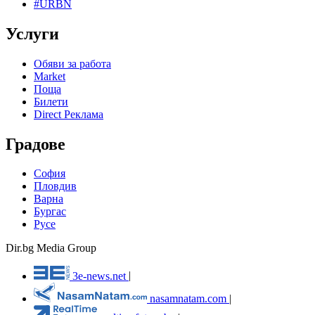
#URBN
Услуги
Обяви за работа
Market
Поща
Билети
Direct Реклама
Градове
София
Пловдив
Варна
Бургас
Русе
Dir.bg Media Group
3e-news.net
|
nasamnatam.com
|