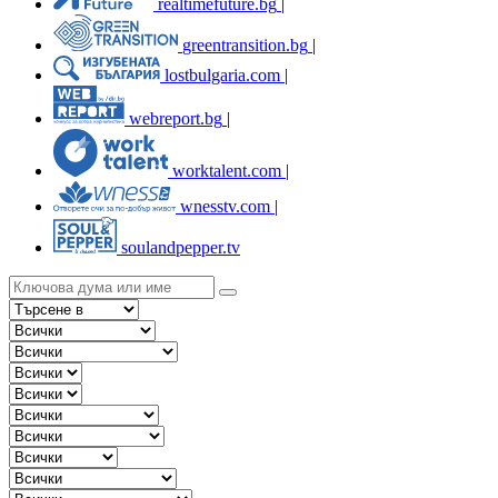
realtimefuture.bg
|
greentransition.bg
|
lostbulgaria.com
|
webreport.bg
|
worktalent.com
|
wnesstv.com
|
soulandpepper.tv