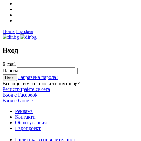
Поща
Профил
Вход
Е-mail
Парола
Забравена парола?
Все още нямате профил в my.dir.bg?
Регистрирайте се сега
Вход с Facebook
Вход с Google
Реклама
Контакти
Общи условия
Европроект
Политика за поверителност