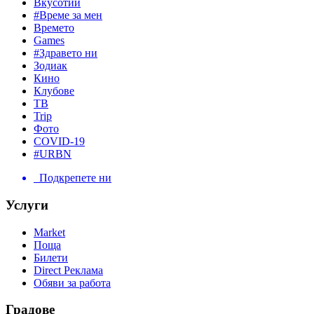
Вкусотии
#Време за мен
Времето
Games
#Здравето ни
Зодиак
Кино
Клубове
ТВ
Trip
Фото
COVID-19
#URBN
Подкрепете ни
Услуги
Market
Поща
Билети
Direct Реклама
Обяви за работа
Градове