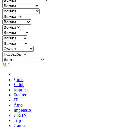
31 °
Днес
Лайф
Корнер
Бизнес
IT
Auto
Impressio
URBN
Trip
Games