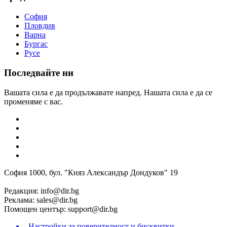
София
Пловдив
Варна
Бургас
Русе
Последвайте ни
Вашата сила е да продължавате напред. Нашата сила е да се
променяме с вас.
София 1000, бул. "Княз Александър Дондуков" 19
Редакция:
info@dir.bg
Реклама:
sales@dir.bg
Помощен център:
support@dir.bg
Настройки за поверителност и бисквитки