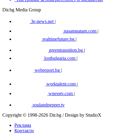
Dir.bg Media Group
3e-news.net
|
nasamnatam.com
|
realtimefuture.bg
|
greentransition.bg
|
lostbulgaria.com
|
webreport.bg
|
worktalent.com
|
wnesstv.com
|
soulandpepper.tv
Copyright © 1998-2026 Dir.bg / Design by StudioX
Реклама
Контакти