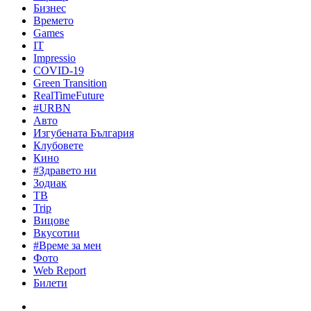
Бизнес
Времето
Games
IT
Impressio
COVID-19
Green Transition
RealTimeFuture
#URBN
Авто
Изгубената България
Клубовете
Кино
#Здравето ни
Зодиак
ТВ
Trip
Вицове
Вкусотии
#Време за мен
Фото
Web Report
Билети