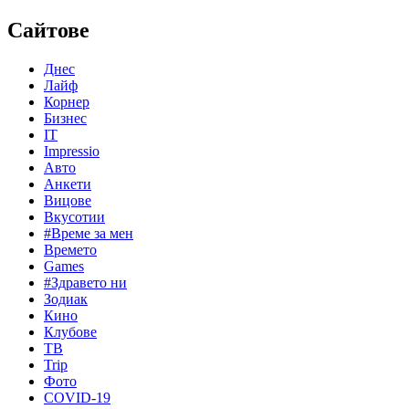
Сайтове
Днес
Лайф
Корнер
Бизнес
IT
Impressio
Авто
Анкети
Вицове
Вкусотии
#Време за мен
Времето
Games
#Здравето ни
Зодиак
Кино
Клубове
ТВ
Trip
Фото
COVID-19