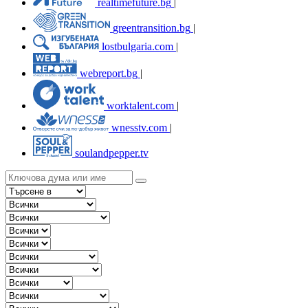
realtimefuture.bg
|
greentransition.bg
|
lostbulgaria.com
|
webreport.bg
|
worktalent.com
|
wnesstv.com
|
soulandpepper.tv