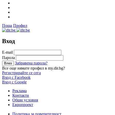
Поща
Профил
Вход
Е-mail
Парола
Забравена парола?
Все още нямате профил в my.dir.bg?
Регистрирайте се сега
Вход с Facebook
Вход с Google
Реклама
Контакти
Общи условия
Европроект
Политика за поверителност