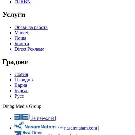
#URBN
Услуги
Обяви за работа
Market
Поща
Билети
Direct Реклама
Градове
София
Пловдив
Варна
Бургас
Русе
Dir.bg Media Group
3e-news.net
|
nasamnatam.com
|