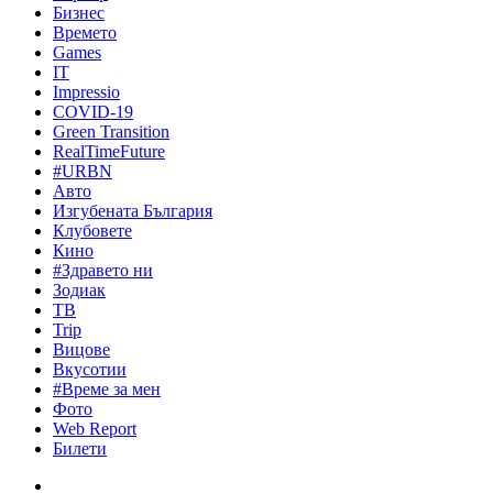
Бизнес
Времето
Games
IT
Impressio
COVID-19
Green Transition
RealTimeFuture
#URBN
Авто
Изгубената България
Клубовете
Кино
#Здравето ни
Зодиак
ТВ
Trip
Вицове
Вкусотии
#Време за мен
Фото
Web Report
Билети