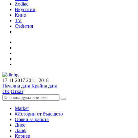
Zodiac
Вкусотии
Кино
TV
Събития
17-11-2017
20-11-2018
Начална дата
Крайна дата
ОК
Отказ
Market
#Истории от бъдещето
Обяви за работа
Днес
Лайф
Корнер