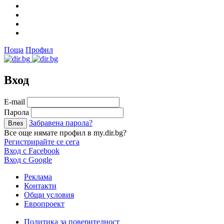
Поща
Профил
Вход
Е-mail
Парола
Забравена парола?
Все още нямате профил в my.dir.bg?
Регистрирайте се сега
Вход с Facebook
Вход с Google
Реклама
Контакти
Общи условия
Европроект
Политика за поверителност