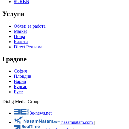
#URBN
Услуги
Обяви за работа
Market
Поща
Билети
Direct Реклама
Градове
София
Пловдив
Варна
Бургас
Русе
Dir.bg Media Group
3e-news.net
|
nasamnatam.com
|