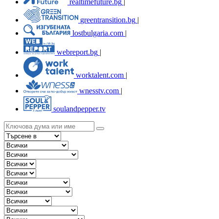
realtimefuture.bg
|
greentransition.bg
|
lostbulgaria.com
|
webreport.bg
|
worktalent.com
|
wnesstv.com
|
soulandpepper.tv