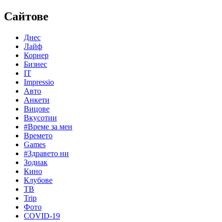
Сайтове
Днес
Лайф
Корнер
Бизнес
IT
Impressio
Авто
Анкети
Вицове
Вкусотии
#Време за мен
Времето
Games
#Здравето ни
Зодиак
Кино
Клубове
ТВ
Trip
Фото
COVID-19