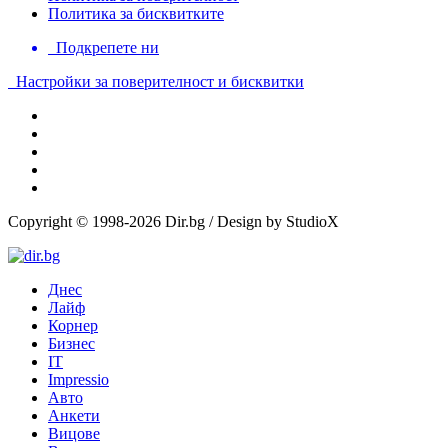
Политика за бисквитките
Подкрепете ни
Настройки за поверителност и бисквитки
Copyright © 1998-2026 Dir.bg / Design by StudioX
Днес
Лайф
Корнер
Бизнес
IT
Impressio
Авто
Анкети
Вицове