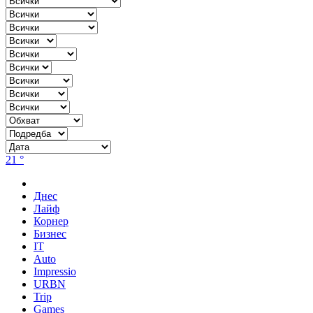
21 °
Днес
Лайф
Корнер
Бизнес
IT
Auto
Impressio
URBN
Trip
Games