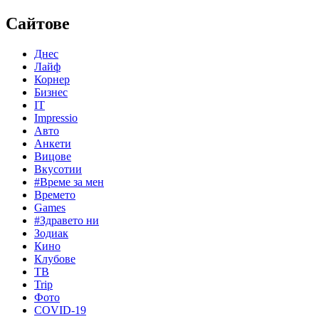
Сайтове
Днес
Лайф
Корнер
Бизнес
IT
Impressio
Авто
Анкети
Вицове
Вкусотии
#Време за мен
Времето
Games
#Здравето ни
Зодиак
Кино
Клубове
ТВ
Trip
Фото
COVID-19