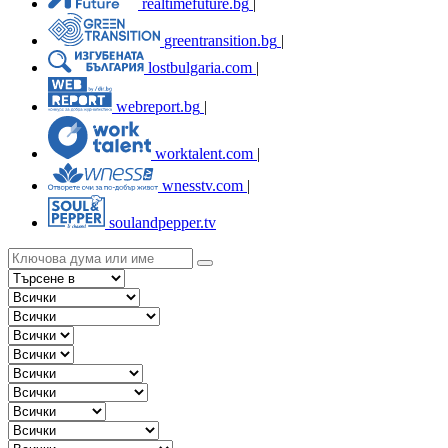
realtimefuture.bg
|
greentransition.bg
|
lostbulgaria.com
|
webreport.bg
|
worktalent.com
|
wnesstv.com
|
soulandpepper.tv