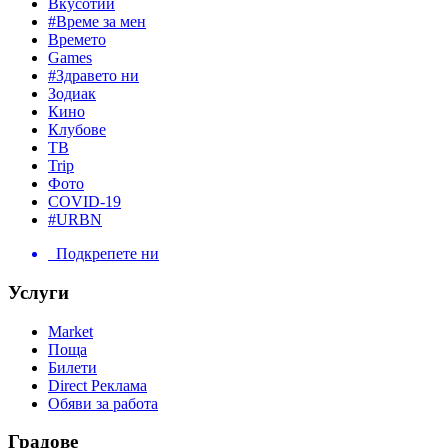
Вкусотии
#Време за мен
Времето
Games
#Здравето ни
Зодиак
Кино
Клубове
ТВ
Trip
Фото
COVID-19
#URBN
Подкрепете ни
Услуги
Market
Поща
Билети
Direct Реклама
Обяви за работа
Градове