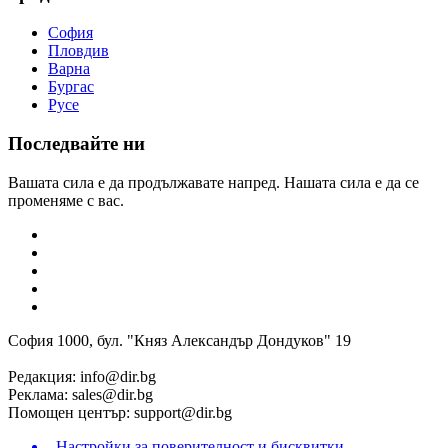
София
Пловдив
Варна
Бургас
Русе
Последвайте ни
Вашата сила е да продължавате напред. Нашата сила е да се
променяме с вас.
София 1000, бул. "Княз Александър Дондуков" 19
Редакция:
info@dir.bg
Реклама:
sales@dir.bg
Помощен център:
support@dir.bg
Настройки за поверителност и бисквитки