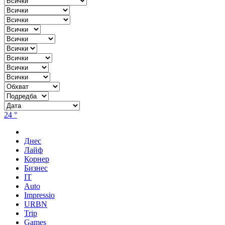
24 °
Днес
Лайф
Корнер
Бизнес
IT
Auto
Impressio
URBN
Trip
Games