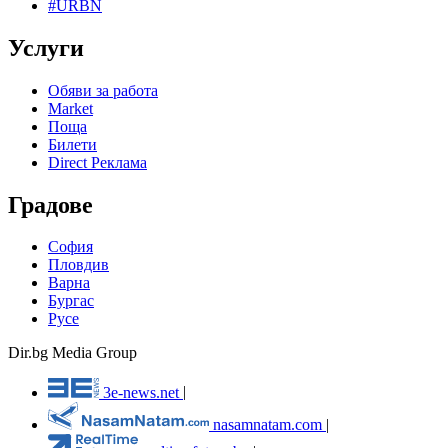
#URBN
Услуги
Обяви за работа
Market
Поща
Билети
Direct Реклама
Градове
София
Пловдив
Варна
Бургас
Русе
Dir.bg Media Group
3e-news.net
|
nasamnatam.com
|