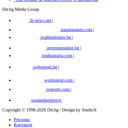
Dir.bg Media Group
3e-news.net
|
nasamnatam.com
|
realtimefuture.bg
|
greentransition.bg
|
lostbulgaria.com
|
webreport.bg
|
worktalent.com
|
wnesstv.com
|
soulandpepper.tv
Copyright © 1998-2026 Dir.bg / Design by StudioX
Реклама
Контакти