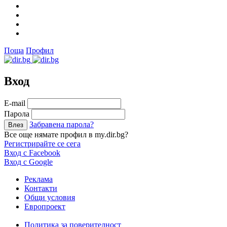
Поща
Профил
Вход
Е-mail
Парола
Забравена парола?
Все още нямате профил в my.dir.bg?
Регистрирайте се сега
Вход с Facebook
Вход с Google
Реклама
Контакти
Общи условия
Европроект
Политика за поверителност