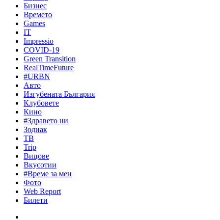
Бизнес
Времето
Games
IT
Impressio
COVID-19
Green Transition
RealTimeFuture
#URBN
Авто
Изгубената България
Клубовете
Кино
#Здравето ни
Зодиак
ТВ
Trip
Вицове
Вкусотии
#Време за мен
Фото
Web Report
Билети