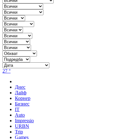
27 °
Днес
Лайф
Корнер
Бизнес
IT
Auto
Impressio
URBN
Trip
Games