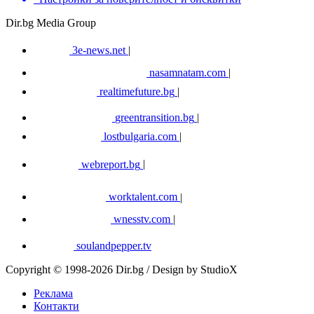
Dir.bg Media Group
3e-news.net
|
nasamnatam.com
|
realtimefuture.bg
|
greentransition.bg
|
lostbulgaria.com
|
webreport.bg
|
worktalent.com
|
wnesstv.com
|
soulandpepper.tv
Copyright © 1998-2026 Dir.bg / Design by StudioX
Реклама
Контакти