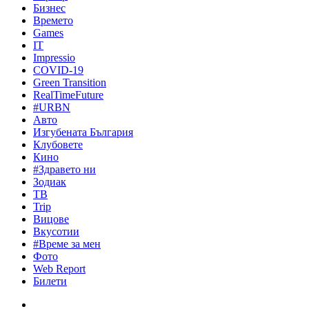
Бизнес
Времето
Games
IT
Impressio
COVID-19
Green Transition
RealTimeFuture
#URBN
Авто
Изгубената България
Клубовете
Кино
#Здравето ни
Зодиак
ТВ
Trip
Вицове
Вкусотии
#Време за мен
Фото
Web Report
Билети