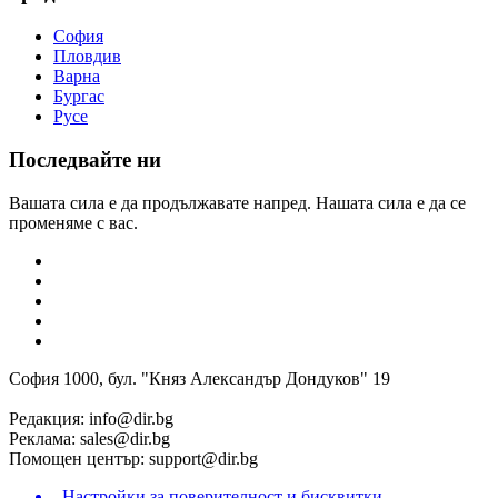
София
Пловдив
Варна
Бургас
Русе
Последвайте ни
Вашата сила е да продължавате напред. Нашата сила е да се
променяме с вас.
София 1000, бул. "Княз Александър Дондуков" 19
Редакция:
info@dir.bg
Реклама:
sales@dir.bg
Помощен център:
support@dir.bg
Настройки за поверителност и бисквитки