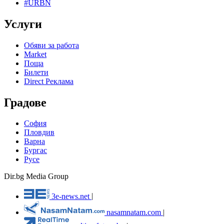
#URBN
Услуги
Обяви за работа
Market
Поща
Билети
Direct Реклама
Градове
София
Пловдив
Варна
Бургас
Русе
Dir.bg Media Group
3e-news.net
|
nasamnatam.com
|