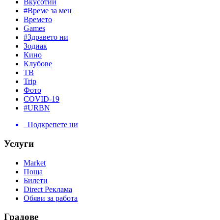
Вкусотии
#Време за мен
Времето
Games
#Здравето ни
Зодиак
Кино
Клубове
ТВ
Trip
Фото
COVID-19
#URBN
Подкрепете ни
Услуги
Market
Поща
Билети
Direct Реклама
Обяви за работа
Градове