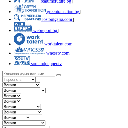
realtimefuture.bg
|
greentransition.bg
|
lostbulgaria.com
|
webreport.bg
|
worktalent.com
|
wnesstv.com
|
soulandpepper.tv