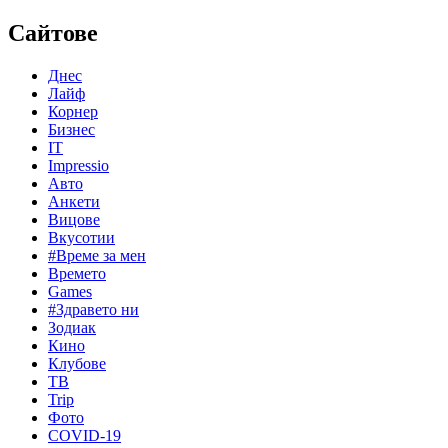
Сайтове
Днес
Лайф
Корнер
Бизнес
IT
Impressio
Авто
Анкети
Вицове
Вкусотии
#Време за мен
Времето
Games
#Здравето ни
Зодиак
Кино
Клубове
ТВ
Trip
Фото
COVID-19