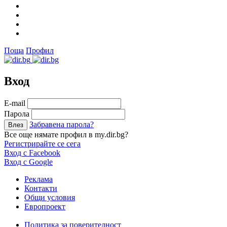
Поща
Профил
Вход
Е-mail
Парола
Забравена парола?
Все още нямате профил в my.dir.bg?
Регистрирайте се сега
Вход с Facebook
Вход с Google
Реклама
Контакти
Общи условия
Европроект
Политика за поверителност