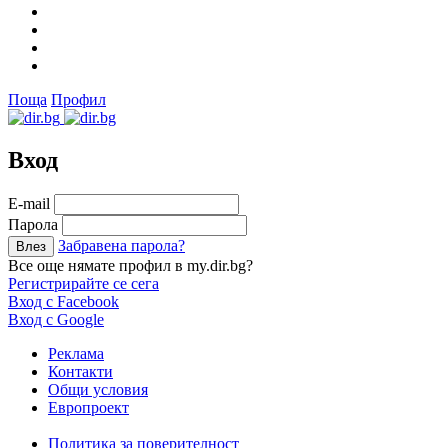
Поща
Профил
Вход
Е-mail
Парола
Забравена парола?
Все още нямате профил в my.dir.bg?
Регистрирайте се сега
Вход с Facebook
Вход с Google
Реклама
Контакти
Общи условия
Европроект
Политика за поверителност