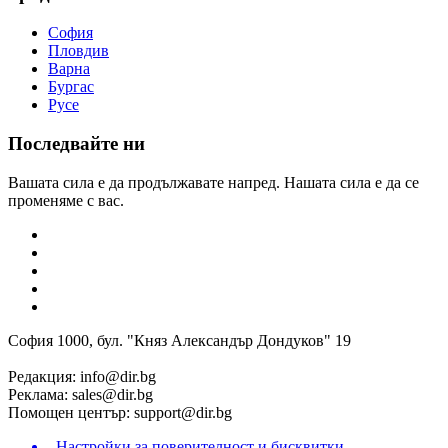
София
Пловдив
Варна
Бургас
Русе
Последвайте ни
Вашата сила е да продължавате напред. Нашата сила е да се
променяме с вас.
София 1000, бул. "Княз Александър Дондуков" 19
Редакция:
info@dir.bg
Реклама:
sales@dir.bg
Помощен център:
support@dir.bg
Настройки за поверителност и бисквитки