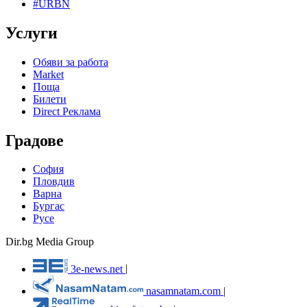
#URBN
Услуги
Обяви за работа
Market
Поща
Билети
Direct Реклама
Градове
София
Пловдив
Варна
Бургас
Русе
Dir.bg Media Group
3e-news.net
|
nasamnatam.com
|