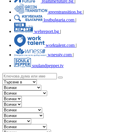
realtimefuture.bg
|
greentransition.bg
|
lostbulgaria.com
|
webreport.bg
|
worktalent.com
|
wnesstv.com
|
soulandpepper.tv