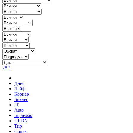
28 °
Днес
Лайф
Корнер
Бизнес
IT
Auto
Impressio
URBN
Trip
Games