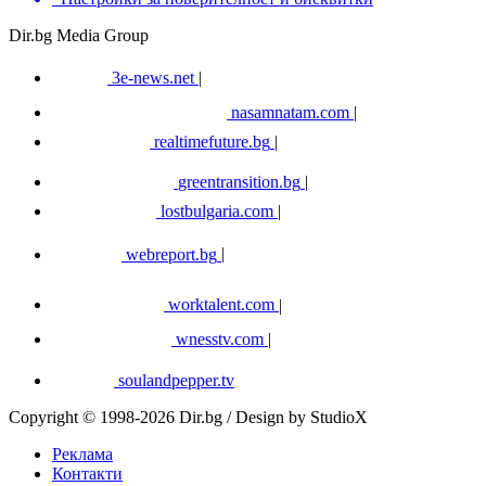
Dir.bg Media Group
3e-news.net
|
nasamnatam.com
|
realtimefuture.bg
|
greentransition.bg
|
lostbulgaria.com
|
webreport.bg
|
worktalent.com
|
wnesstv.com
|
soulandpepper.tv
Copyright © 1998-2026 Dir.bg / Design by StudioX
Реклама
Контакти