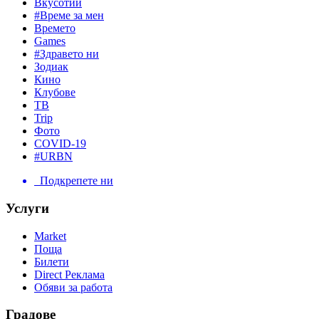
Вкусотии
#Време за мен
Времето
Games
#Здравето ни
Зодиак
Кино
Клубове
ТВ
Trip
Фото
COVID-19
#URBN
Подкрепете ни
Услуги
Market
Поща
Билети
Direct Реклама
Обяви за работа
Градове