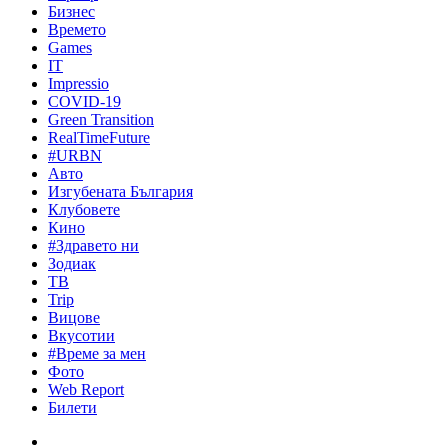
Бизнес
Времето
Games
IT
Impressio
COVID-19
Green Transition
RealTimeFuture
#URBN
Авто
Изгубената България
Клубовете
Кино
#Здравето ни
Зодиак
ТВ
Trip
Вицове
Вкусотии
#Време за мен
Фото
Web Report
Билети