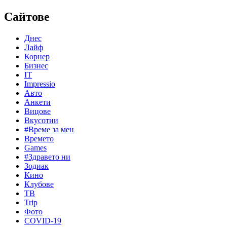
Сайтове
Днес
Лайф
Корнер
Бизнес
IT
Impressio
Авто
Анкети
Вицове
Вкусотии
#Време за мен
Времето
Games
#Здравето ни
Зодиак
Кино
Клубове
ТВ
Trip
Фото
COVID-19