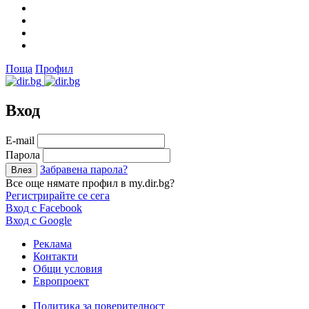
Поща
Профил
Вход
Е-mail
Парола
Забравена парола?
Все още нямате профил в my.dir.bg?
Регистрирайте се сега
Вход с Facebook
Вход с Google
Реклама
Контакти
Общи условия
Европроект
Политика за поверителност