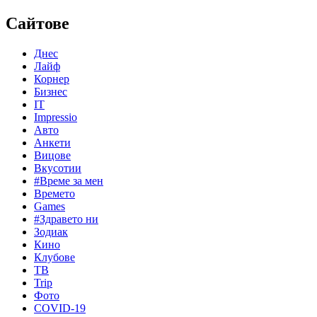
Сайтове
Днес
Лайф
Корнер
Бизнес
IT
Impressio
Авто
Анкети
Вицове
Вкусотии
#Време за мен
Времето
Games
#Здравето ни
Зодиак
Кино
Клубове
ТВ
Trip
Фото
COVID-19