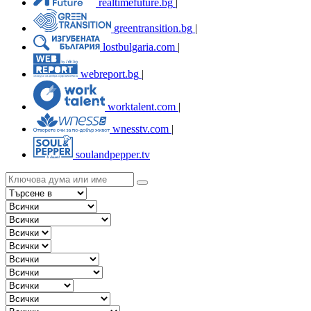
realtimefuture.bg
|
greentransition.bg
|
lostbulgaria.com
|
webreport.bg
|
worktalent.com
|
wnesstv.com
|
soulandpepper.tv