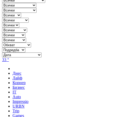
33 °
Днес
Лайф
Корнер
Бизнес
IT
Auto
Impressio
URBN
Trip
Games