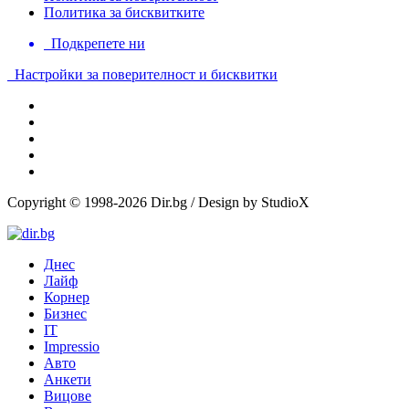
Политика за бисквитките
Подкрепете ни
Настройки за поверителност и бисквитки
Copyright © 1998-2026 Dir.bg / Design by StudioX
Днес
Лайф
Корнер
Бизнес
IT
Impressio
Авто
Анкети
Вицове