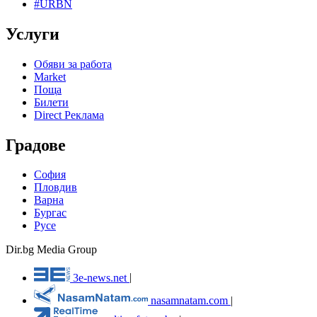
#URBN
Услуги
Обяви за работа
Market
Поща
Билети
Direct Реклама
Градове
София
Пловдив
Варна
Бургас
Русе
Dir.bg Media Group
3e-news.net
|
nasamnatam.com
|