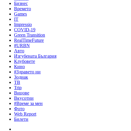
Бизнес
Времето
Games
IT
Impressio
COVID-19
Green Transition
RealTimeFuture
#URBN
Авто
Изгубената България
Клубовете
Кино
#Здравето ни
Зодиак
ТВ
Trip
Вицове
Вкусотии
#Време за мен
Фото
Web Report
Билети