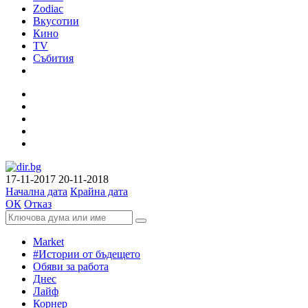
Zodiac
Вкусотии
Кино
TV
Събития
17-11-2017
20-11-2018
Начална дата
Крайна дата
ОК
Отказ
Market
#Истории от бъдещето
Обяви за работа
Днес
Лайф
Корнер