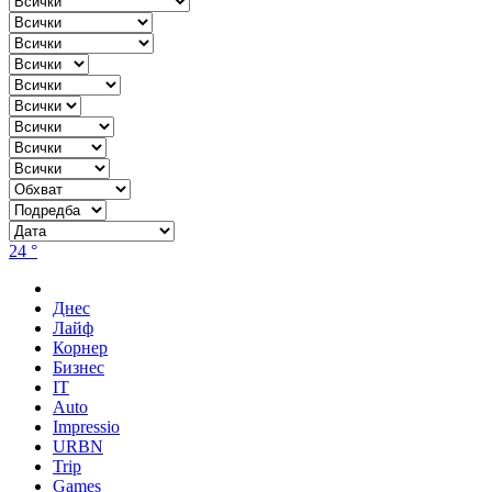
24 °
Днес
Лайф
Корнер
Бизнес
IT
Auto
Impressio
URBN
Trip
Games