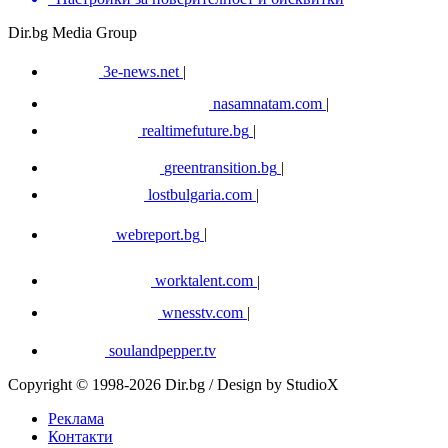
Dir.bg Media Group
3e-news.net
|
nasamnatam.com
|
realtimefuture.bg
|
greentransition.bg
|
lostbulgaria.com
|
webreport.bg
|
worktalent.com
|
wnesstv.com
|
soulandpepper.tv
Copyright © 1998-2026 Dir.bg / Design by StudioX
Реклама
Контакти