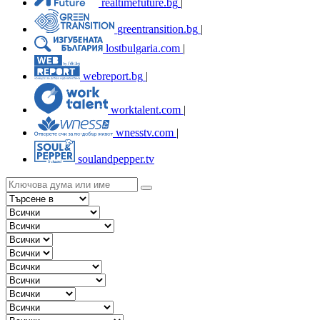
realtimefuture.bg
|
greentransition.bg
|
lostbulgaria.com
|
webreport.bg
|
worktalent.com
|
wnesstv.com
|
soulandpepper.tv