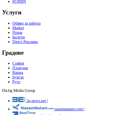
#URBN
Услуги
Обяви за работа
Market
Поща
Билети
Direct Реклама
Градове
София
Пловдив
Варна
Бургас
Русе
Dir.bg Media Group
3e-news.net
|
nasamnatam.com
|