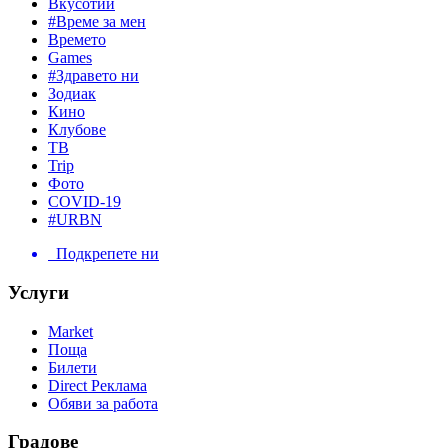
Вкусотии
#Време за мен
Времето
Games
#Здравето ни
Зодиак
Кино
Клубове
ТВ
Trip
Фото
COVID-19
#URBN
Подкрепете ни
Услуги
Market
Поща
Билети
Direct Реклама
Обяви за работа
Градове