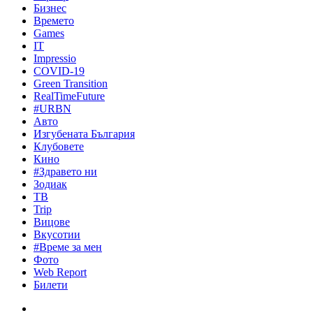
Бизнес
Времето
Games
IT
Impressio
COVID-19
Green Transition
RealTimeFuture
#URBN
Авто
Изгубената България
Клубовете
Кино
#Здравето ни
Зодиак
ТВ
Trip
Вицове
Вкусотии
#Време за мен
Фото
Web Report
Билети