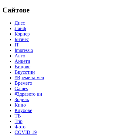
Сайтове
Днес
Лайф
Корнер
Бизнес
IT
Impressio
Авто
Анкети
Вицове
Вкусотии
#Време за мен
Времето
Games
#Здравето ни
Зодиак
Кино
Клубове
ТВ
Trip
Фото
COVID-19