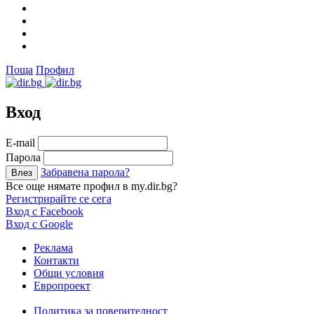
Поща
Профил
Вход
Е-mail
Парола
Забравена парола?
Все още нямате профил в my.dir.bg?
Регистрирайте се сега
Вход с Facebook
Вход с Google
Реклама
Контакти
Общи условия
Европроект
Политика за поверителност