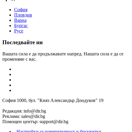
София
Пловдив
Варна
Бургас
Русе
Последвайте ни
Вашата сила е да продължавате напред. Нашата сила е да се
променяме с вас.
София 1000, бул. "Княз Александър Дондуков" 19
Редакция:
info@dir.bg
Реклама:
sales@dir.bg
Помощен център:
support@dir.bg
Настройки за поверителност и бисквитки