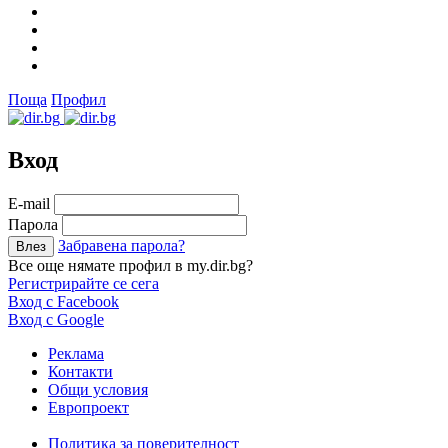
Поща
Профил
Вход
Е-mail
Парола
Забравена парола?
Все още нямате профил в my.dir.bg?
Регистрирайте се сега
Вход с Facebook
Вход с Google
Реклама
Контакти
Общи условия
Европроект
Политика за поверителност