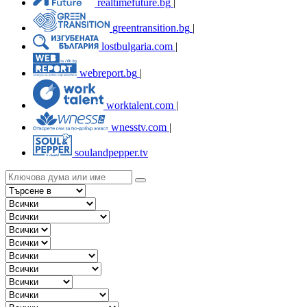
realtimefuture.bg
|
greentransition.bg
|
lostbulgaria.com
|
webreport.bg
|
worktalent.com
|
wnesstv.com
|
soulandpepper.tv