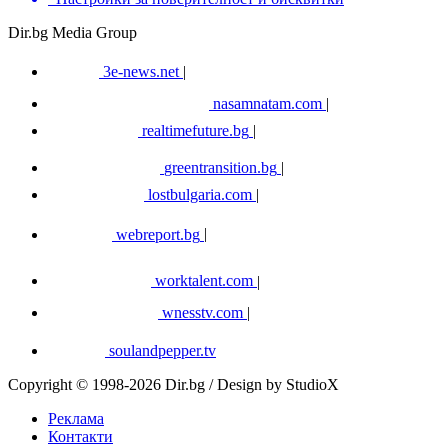
Dir.bg Media Group
3e-news.net
|
nasamnatam.com
|
realtimefuture.bg
|
greentransition.bg
|
lostbulgaria.com
|
webreport.bg
|
worktalent.com
|
wnesstv.com
|
soulandpepper.tv
Copyright © 1998-2026 Dir.bg / Design by StudioX
Реклама
Контакти