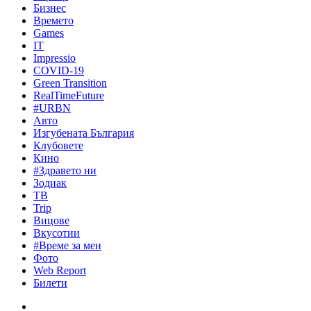
Бизнес
Времето
Games
IT
Impressio
COVID-19
Green Transition
RealTimeFuture
#URBN
Авто
Изгубената България
Клубовете
Кино
#Здравето ни
Зодиак
ТВ
Trip
Вицове
Вкусотии
#Време за мен
Фото
Web Report
Билети