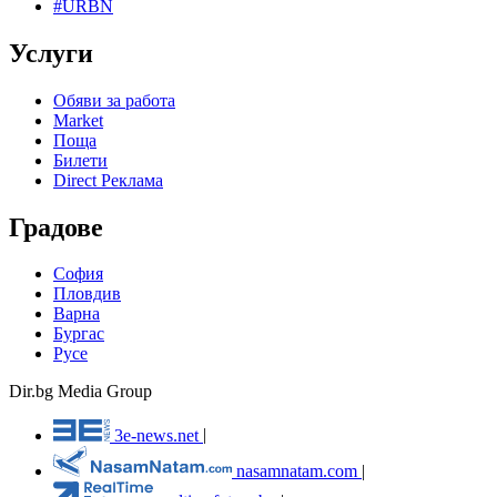
#URBN
Услуги
Обяви за работа
Market
Поща
Билети
Direct Реклама
Градове
София
Пловдив
Варна
Бургас
Русе
Dir.bg Media Group
3e-news.net
|
nasamnatam.com
|