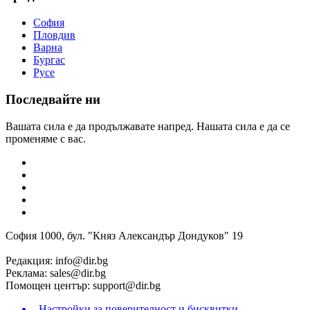
София
Пловдив
Варна
Бургас
Русе
Последвайте ни
Вашата сила е да продължавате напред. Нашата сила е да се
променяме с вас.
София 1000, бул. "Княз Александър Дондуков" 19
Редакция:
info@dir.bg
Реклама:
sales@dir.bg
Помощен център:
support@dir.bg
Настройки за поверителност и бисквитки