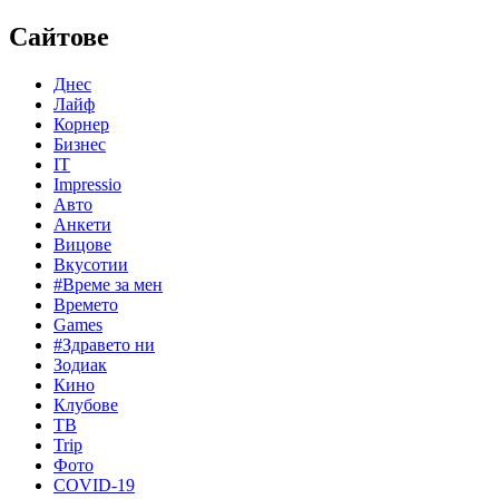
Сайтове
Днес
Лайф
Корнер
Бизнес
IT
Impressio
Авто
Анкети
Вицове
Вкусотии
#Време за мен
Времето
Games
#Здравето ни
Зодиак
Кино
Клубове
ТВ
Trip
Фото
COVID-19