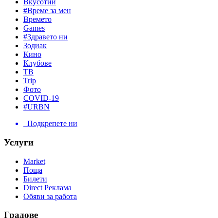
Вкусотии
#Време за мен
Времето
Games
#Здравето ни
Зодиак
Кино
Клубове
ТВ
Trip
Фото
COVID-19
#URBN
Подкрепете ни
Услуги
Market
Поща
Билети
Direct Реклама
Обяви за работа
Градове