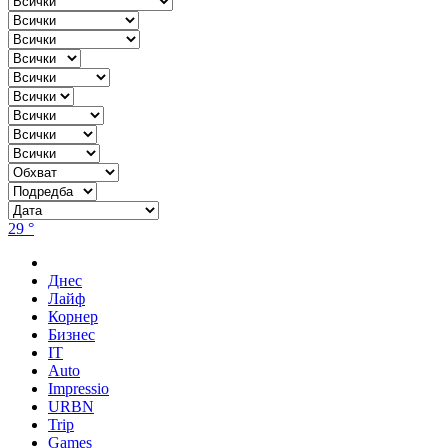
29 °
Днес
Лайф
Корнер
Бизнес
IT
Auto
Impressio
URBN
Trip
Games