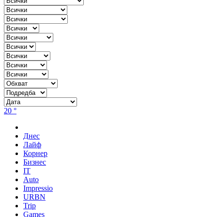
20 °
Днес
Лайф
Корнер
Бизнес
IT
Auto
Impressio
URBN
Trip
Games