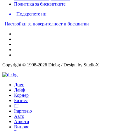
Политика за бисквитките
Подкрепете ни
Настройки за поверителност и бисквитки
Copyright © 1998-2026 Dir.bg / Design by StudioX
Днес
Лайф
Корнер
Бизнес
IT
Impressio
Авто
Анкети
Вицове