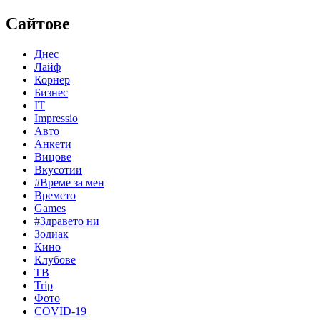
Сайтове
Днес
Лайф
Корнер
Бизнес
IT
Impressio
Авто
Анкети
Вицове
Вкусотии
#Време за мен
Времето
Games
#Здравето ни
Зодиак
Кино
Клубове
ТВ
Trip
Фото
COVID-19