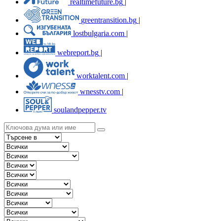
realtimefuture.bg
|
greentransition.bg
|
lostbulgaria.com
|
webreport.bg
|
worktalent.com
|
wnesstv.com
|
soulandpepper.tv