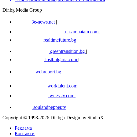
Dir.bg Media Group
3e-news.net
|
nasamnatam.com
|
realtimefuture.bg
|
greentransition.bg
|
lostbulgaria.com
|
webreport.bg
|
worktalent.com
|
wnesstv.com
|
soulandpepper.tv
Copyright © 1998-2026 Dir.bg / Design by StudioX
Реклама
Контакти