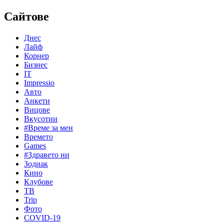
Сайтове
Днес
Лайф
Корнер
Бизнес
IT
Impressio
Авто
Анкети
Вицове
Вкусотии
#Време за мен
Времето
Games
#Здравето ни
Зодиак
Кино
Клубове
ТВ
Trip
Фото
COVID-19