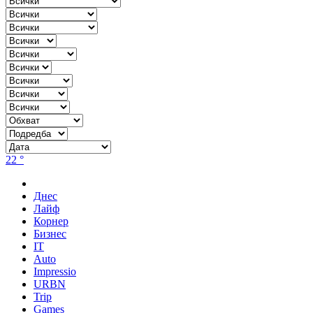
22 °
Днес
Лайф
Корнер
Бизнес
IT
Auto
Impressio
URBN
Trip
Games