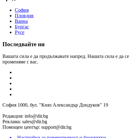
София
Пловдив
Варна
Бургас
Русе
Последвайте ни
Вашата сила е да продължавате напред. Нашата сила е да се
променяме с вас.
София 1000, бул. "Княз Александър Дондуков" 19
Редакция:
info@dir.bg
Реклама:
sales@dir.bg
Помощен център:
support@dir.bg
Настройки за поверителност и бисквитки