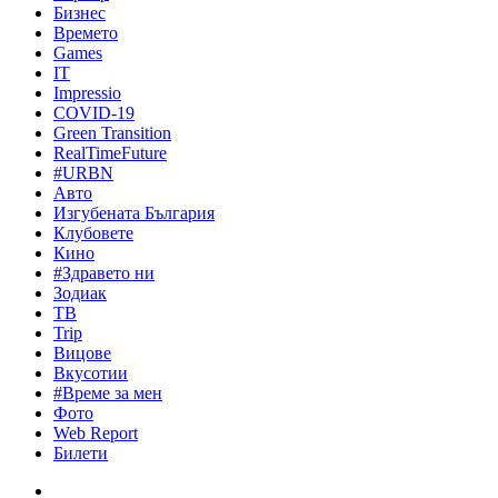
Бизнес
Времето
Games
IT
Impressio
COVID-19
Green Transition
RealTimeFuture
#URBN
Авто
Изгубената България
Клубовете
Кино
#Здравето ни
Зодиак
ТВ
Trip
Вицове
Вкусотии
#Време за мен
Фото
Web Report
Билети