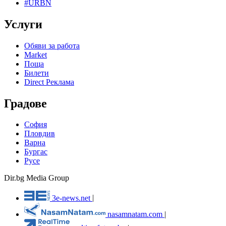
#URBN
Услуги
Обяви за работа
Market
Поща
Билети
Direct Реклама
Градове
София
Пловдив
Варна
Бургас
Русе
Dir.bg Media Group
3e-news.net
|
nasamnatam.com
|