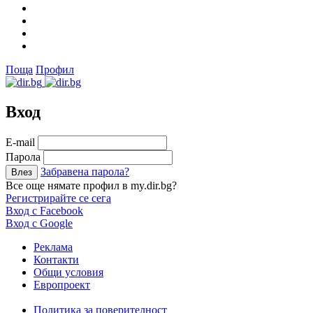
Поща
Профил
Вход
Е-mail
Парола
Забравена парола?
Все още нямате профил в my.dir.bg?
Регистрирайте се сега
Вход с Facebook
Вход с Google
Реклама
Контакти
Общи условия
Европроект
Политика за поверителност