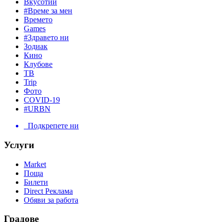
Вкусотии
#Време за мен
Времето
Games
#Здравето ни
Зодиак
Кино
Клубове
ТВ
Trip
Фото
COVID-19
#URBN
Подкрепете ни
Услуги
Market
Поща
Билети
Direct Реклама
Обяви за работа
Градове