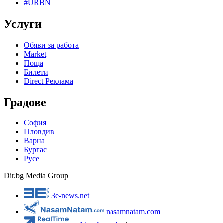
#URBN
Услуги
Обяви за работа
Market
Поща
Билети
Direct Реклама
Градове
София
Пловдив
Варна
Бургас
Русе
Dir.bg Media Group
3e-news.net
|
nasamnatam.com
|