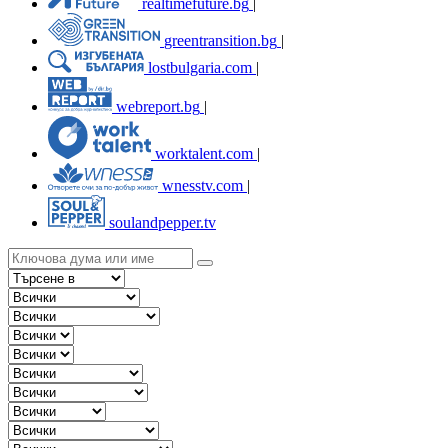
realtimefuture.bg
|
greentransition.bg
|
lostbulgaria.com
|
webreport.bg
|
worktalent.com
|
wnesstv.com
|
soulandpepper.tv