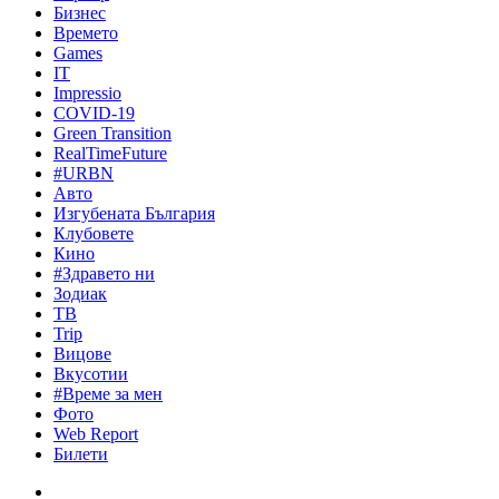
Бизнес
Времето
Games
IT
Impressio
COVID-19
Green Transition
RealTimeFuture
#URBN
Авто
Изгубената България
Клубовете
Кино
#Здравето ни
Зодиак
ТВ
Trip
Вицове
Вкусотии
#Време за мен
Фото
Web Report
Билети