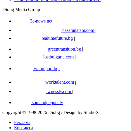
Dir.bg Media Group
3e-news.net
|
nasamnatam.com
|
realtimefuture.bg
|
greentransition.bg
|
lostbulgaria.com
|
webreport.bg
|
worktalent.com
|
wnesstv.com
|
soulandpepper.tv
Copyright © 1998-2026 Dir.bg / Design by StudioX
Реклама
Контакти