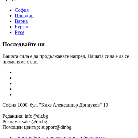
София
Пловдив
Варна
Бургас
Русе
Последвайте ни
Вашата сила е да продължавате напред. Нашата сила е да се
променяме с вас.
София 1000, бул. "Княз Александър Дондуков" 19
Редакция:
info@dir.bg
Реклама:
sales@dir.bg
Помощен център:
support@dir.bg
Настройки за поверителност и бисквитки