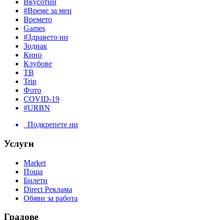
Вкусотии
#Време за мен
Времето
Games
#Здравето ни
Зодиак
Кино
Клубове
ТВ
Trip
Фото
COVID-19
#URBN
Подкрепете ни
Услуги
Market
Поща
Билети
Direct Реклама
Обяви за работа
Градове