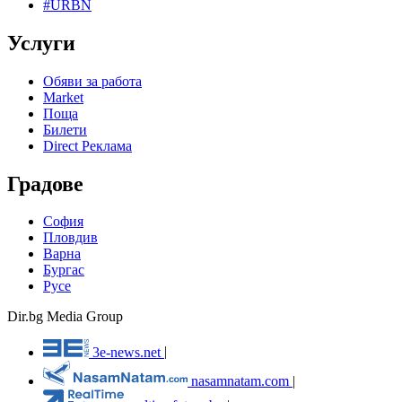
#URBN
Услуги
Обяви за работа
Market
Поща
Билети
Direct Реклама
Градове
София
Пловдив
Варна
Бургас
Русе
Dir.bg Media Group
3e-news.net
|
nasamnatam.com
|