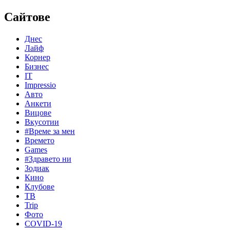
Сайтове
Днес
Лайф
Корнер
Бизнес
IT
Impressio
Авто
Анкети
Вицове
Вкусотии
#Време за мен
Времето
Games
#Здравето ни
Зодиак
Кино
Клубове
ТВ
Trip
Фото
COVID-19