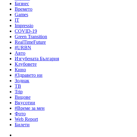
Бизнес
Времето
Games
IT
Impressio
COVID-19
Green Transition
RealTimeFuture
#URBN
Авто
Изгубената България
Клубовете
Кино
#Здравето ни
Зодиак
ТВ
Trip
Вицове
Вкусотии
#Време за мен
Фото
Web Report
Билети