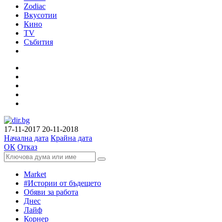
Zodiac
Вкусотии
Кино
TV
Събития
17-11-2017
20-11-2018
Начална дата
Крайна дата
ОК
Отказ
Market
#Истории от бъдещето
Обяви за работа
Днес
Лайф
Корнер