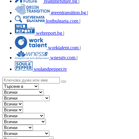
realtimefuture.bg
|
greentransition.bg
|
lostbulgaria.com
|
webreport.bg
|
worktalent.com
|
wnesstv.com
|
soulandpepper.tv