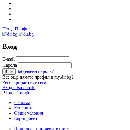
Поща
Профил
Вход
Е-mail
Парола
Забравена парола?
Все още нямате профил в my.dir.bg?
Регистрирайте се сега
Вход с Facebook
Вход с Google
Реклама
Контакти
Общи условия
Европроект
Политика за поверителност