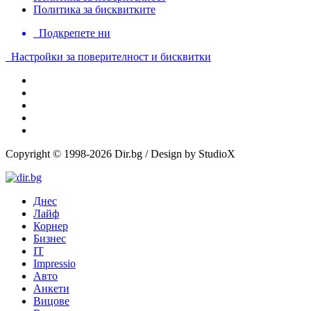
Политика за бисквитките
Подкрепете ни
Настройки за поверителност и бисквитки
Copyright © 1998-2026 Dir.bg / Design by StudioX
Днес
Лайф
Корнер
Бизнес
IT
Impressio
Авто
Анкети
Вицове