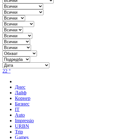
22 °
Днес
Лайф
Корнер
Бизнес
IT
Auto
Impressio
URBN
Trip
Games