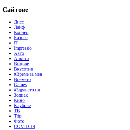
Сайтове
Днес
Лайф
Корнер
Бизнес
IT
Impressio
Авто
Анкети
Вицове
Вкусотии
#Време за мен
Времето
Games
#Здравето ни
Зодиак
Кино
Клубове
ТВ
Trip
Фото
COVID-19