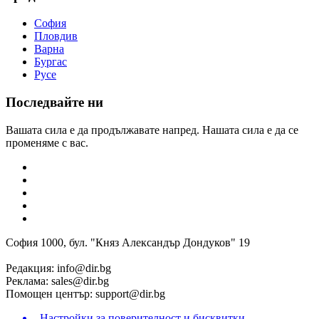
София
Пловдив
Варна
Бургас
Русе
Последвайте ни
Вашата сила е да продължавате напред. Нашата сила е да се
променяме с вас.
София 1000, бул. "Княз Александър Дондуков" 19
Редакция:
info@dir.bg
Реклама:
sales@dir.bg
Помощен център:
support@dir.bg
Настройки за поверителност и бисквитки