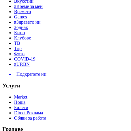
Вкусотии
#Време за мен
Времето
Games
#Здравето ни
Зодиак
Кино
Клубове
ТВ
Trip
Фото
COVID-19
#URBN
Подкрепете ни
Услуги
Market
Поща
Билети
Direct Реклама
Обяви за работа
Градове