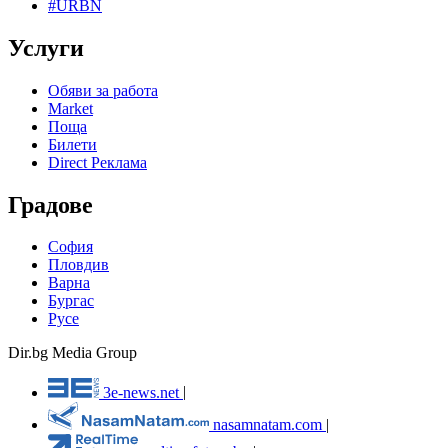
#URBN
Услуги
Обяви за работа
Market
Поща
Билети
Direct Реклама
Градове
София
Пловдив
Варна
Бургас
Русе
Dir.bg Media Group
3e-news.net
|
nasamnatam.com
|