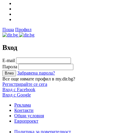
Поща
Профил
Вход
Е-mail
Парола
Забравена парола?
Все още нямате профил в my.dir.bg?
Регистрирайте се сега
Вход с Facebook
Вход с Google
Реклама
Контакти
Общи условия
Европроект
Политика за поверителност