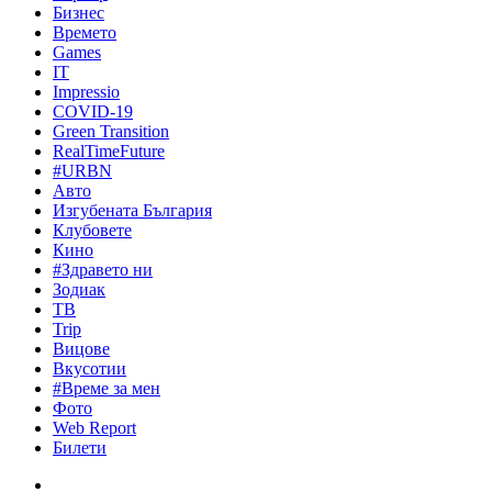
Бизнес
Времето
Games
IT
Impressio
COVID-19
Green Transition
RealTimeFuture
#URBN
Авто
Изгубената България
Клубовете
Кино
#Здравето ни
Зодиак
ТВ
Trip
Вицове
Вкусотии
#Време за мен
Фото
Web Report
Билети