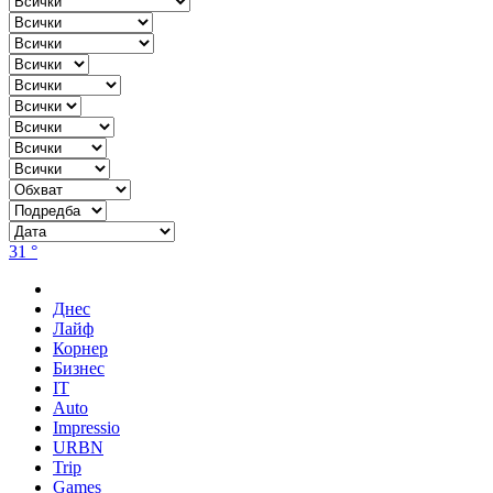
31 °
Днес
Лайф
Корнер
Бизнес
IT
Auto
Impressio
URBN
Trip
Games