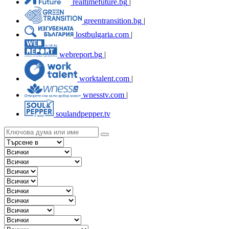
realtimefuture.bg
|
greentransition.bg
|
lostbulgaria.com
|
webreport.bg
|
worktalent.com
|
wnesstv.com
|
soulandpepper.tv