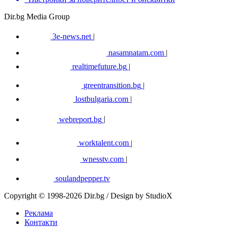
Dir.bg Media Group
3e-news.net
|
nasamnatam.com
|
realtimefuture.bg
|
greentransition.bg
|
lostbulgaria.com
|
webreport.bg
|
worktalent.com
|
wnesstv.com
|
soulandpepper.tv
Copyright © 1998-2026 Dir.bg / Design by StudioX
Реклама
Контакти