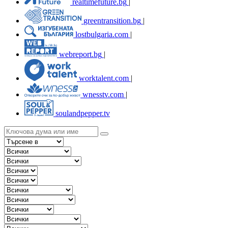
realtimefuture.bg
|
greentransition.bg
|
lostbulgaria.com
|
webreport.bg
|
worktalent.com
|
wnesstv.com
|
soulandpepper.tv