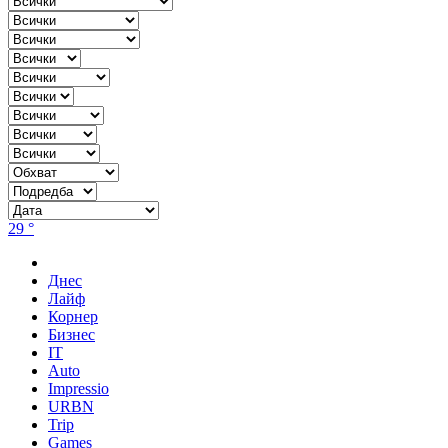
29 °
Днес
Лайф
Корнер
Бизнес
IT
Auto
Impressio
URBN
Trip
Games