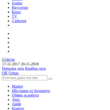
Zodiac
Вкусотии
Кино
TV
Събития
17-11-2017
20-11-2018
Начална дата
Крайна дата
ОК
Отказ
Market
#Истории от бъдещето
Обяви за работа
Днес
Лайф
Корнер