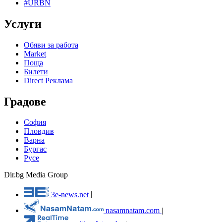
#URBN
Услуги
Обяви за работа
Market
Поща
Билети
Direct Реклама
Градове
София
Пловдив
Варна
Бургас
Русе
Dir.bg Media Group
3e-news.net
|
nasamnatam.com
|