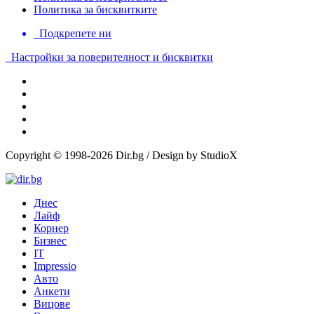
Политика за бисквитките
Подкрепете ни
Настройки за поверителност и бисквитки
Copyright © 1998-2026 Dir.bg / Design by StudioX
Днес
Лайф
Корнер
Бизнес
IT
Impressio
Авто
Анкети
Вицове