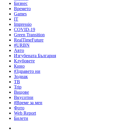
Бизнес
Времето
Games
IT
Impressio
COVID-19
Green Transition
RealTimeFuture
#URBN
Авто
Изгубената България
Клубовете
Кино
#Здравето ни
Зодиак
ТВ
Trip
Вицове
Вкусотии
#Време за мен
Фото
Web Report
Билети