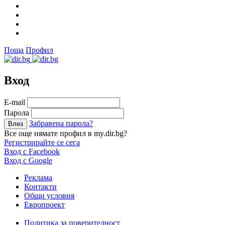
Поща
Профил
Вход
Е-mail
Парола
Забравена парола?
Все още нямате профил в my.dir.bg?
Регистрирайте се сега
Вход с Facebook
Вход с Google
Реклама
Контакти
Общи условия
Европроект
Политика за поверителност