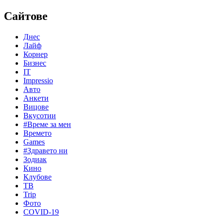
Сайтове
Днес
Лайф
Корнер
Бизнес
IT
Impressio
Авто
Анкети
Вицове
Вкусотии
#Време за мен
Времето
Games
#Здравето ни
Зодиак
Кино
Клубове
ТВ
Trip
Фото
COVID-19