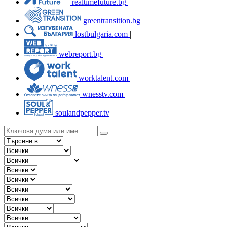
realtimefuture.bg
|
greentransition.bg
|
lostbulgaria.com
|
webreport.bg
|
worktalent.com
|
wnesstv.com
|
soulandpepper.tv