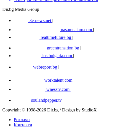
Dir.bg Media Group
3e-news.net
|
nasamnatam.com
|
realtimefuture.bg
|
greentransition.bg
|
lostbulgaria.com
|
webreport.bg
|
worktalent.com
|
wnesstv.com
|
soulandpepper.tv
Copyright © 1998-2026 Dir.bg / Design by StudioX
Реклама
Контакти