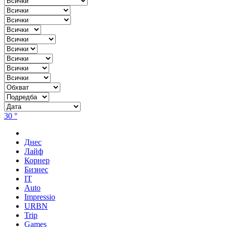
30 °
Днес
Лайф
Корнер
Бизнес
IT
Auto
Impressio
URBN
Trip
Games