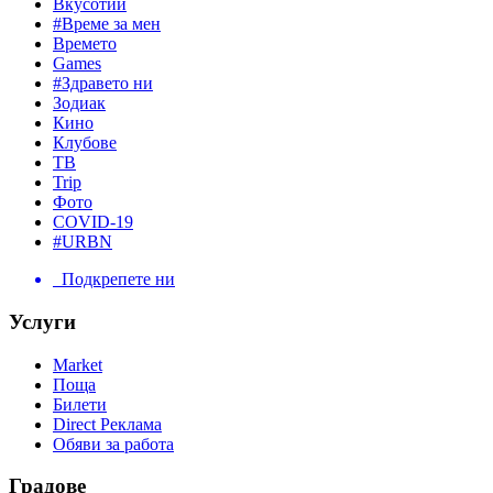
Вкусотии
#Време за мен
Времето
Games
#Здравето ни
Зодиак
Кино
Клубове
ТВ
Trip
Фото
COVID-19
#URBN
Подкрепете ни
Услуги
Market
Поща
Билети
Direct Реклама
Обяви за работа
Градове