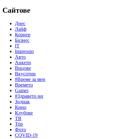
Сайтове
Днес
Лайф
Корнер
Бизнес
IT
Impressio
Авто
Анкети
Вицове
Вкусотии
#Време за мен
Времето
Games
#Здравето ни
Зодиак
Кино
Клубове
ТВ
Trip
Фото
COVID-19