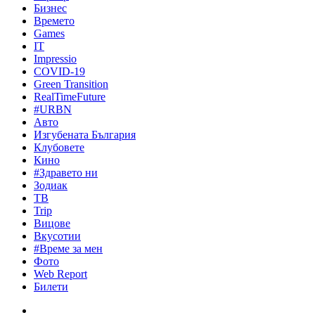
Бизнес
Времето
Games
IT
Impressio
COVID-19
Green Transition
RealTimeFuture
#URBN
Авто
Изгубената България
Клубовете
Кино
#Здравето ни
Зодиак
ТВ
Trip
Вицове
Вкусотии
#Време за мен
Фото
Web Report
Билети