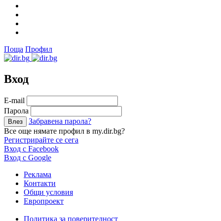
Поща
Профил
Вход
Е-mail
Парола
Забравена парола?
Все още нямате профил в my.dir.bg?
Регистрирайте се сега
Вход с Facebook
Вход с Google
Реклама
Контакти
Общи условия
Европроект
Политика за поверителност