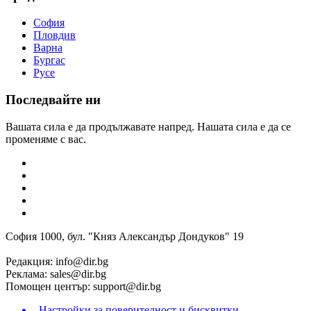
София
Пловдив
Варна
Бургас
Русе
Последвайте ни
Вашата сила е да продължавате напред. Нашата сила е да се
променяме с вас.
София 1000, бул. "Княз Александър Дондуков" 19
Редакция:
info@dir.bg
Реклама:
sales@dir.bg
Помощен център:
support@dir.bg
Настройки за поверителност и бисквитки