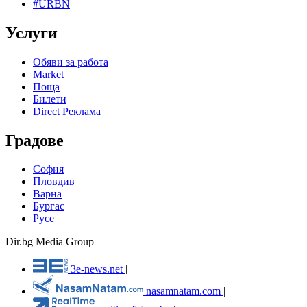
#URBN
Услуги
Обяви за работа
Market
Поща
Билети
Direct Реклама
Градове
София
Пловдив
Варна
Бургас
Русе
Dir.bg Media Group
3e-news.net
|
nasamnatam.com
|