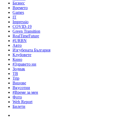
Бизнес
Времето
Games
IT
Impressio
COVID-19
Green Transition
RealTimeFuture
#URBN
Авто
Изгубената България
Клубовете
Кино
#Здравето ни
Зодиак
ТВ
Trip
Вицове
Вкусотии
#Време за мен
Фото
Web Report
Билети