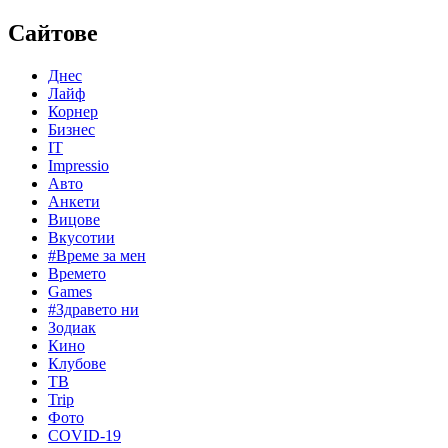
Сайтове
Днес
Лайф
Корнер
Бизнес
IT
Impressio
Авто
Анкети
Вицове
Вкусотии
#Време за мен
Времето
Games
#Здравето ни
Зодиак
Кино
Клубове
ТВ
Trip
Фото
COVID-19