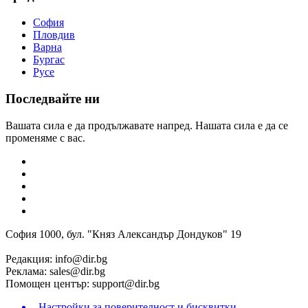
София
Пловдив
Варна
Бургас
Русе
Последвайте ни
Вашата сила е да продължавате напред. Нашата сила е да се
променяме с вас.
София 1000, бул. "Княз Александър Дондуков" 19
Редакция:
info@dir.bg
Реклама:
sales@dir.bg
Помощен център:
support@dir.bg
Настройки за поверителност и бисквитки