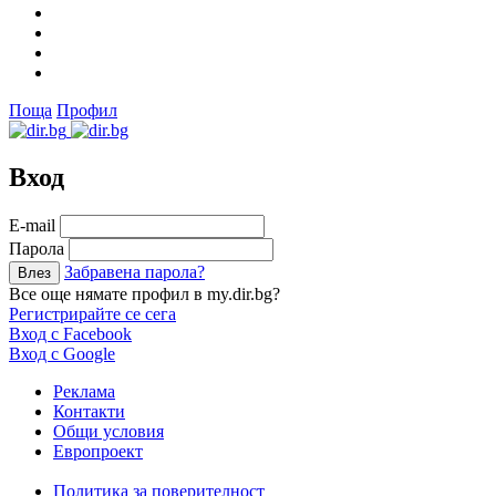
Поща
Профил
Вход
Е-mail
Парола
Забравена парола?
Все още нямате профил в my.dir.bg?
Регистрирайте се сега
Вход с Facebook
Вход с Google
Реклама
Контакти
Общи условия
Европроект
Политика за поверителност