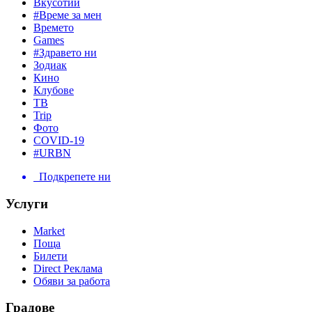
Вкусотии
#Време за мен
Времето
Games
#Здравето ни
Зодиак
Кино
Клубове
ТВ
Trip
Фото
COVID-19
#URBN
Подкрепете ни
Услуги
Market
Поща
Билети
Direct Реклама
Обяви за работа
Градове