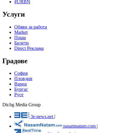
#URBN
Услуги
Обяви за работа
Market
Поща
Билети
Direct Реклама
Градове
София
Пловдив
Варна
Бургас
Русе
Dir.bg Media Group
3e-news.net
|
nasamnatam.com
|