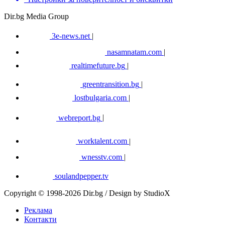
Dir.bg Media Group
3e-news.net
|
nasamnatam.com
|
realtimefuture.bg
|
greentransition.bg
|
lostbulgaria.com
|
webreport.bg
|
worktalent.com
|
wnesstv.com
|
soulandpepper.tv
Copyright © 1998-2026 Dir.bg / Design by StudioX
Реклама
Контакти