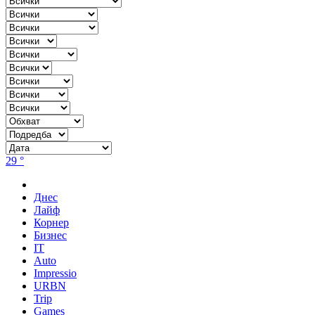
29 °
Днес
Лайф
Корнер
Бизнес
IT
Auto
Impressio
URBN
Trip
Games