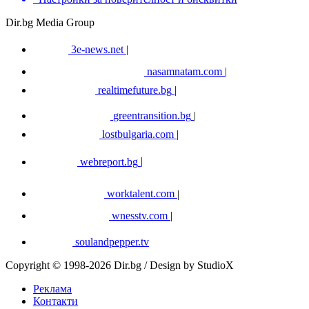
Dir.bg Media Group
3e-news.net
|
nasamnatam.com
|
realtimefuture.bg
|
greentransition.bg
|
lostbulgaria.com
|
webreport.bg
|
worktalent.com
|
wnesstv.com
|
soulandpepper.tv
Copyright © 1998-2026 Dir.bg / Design by StudioX
Реклама
Контакти