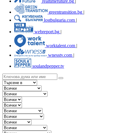
realtimefuture.bg
|
greentransition.bg
|
lostbulgaria.com
|
webreport.bg
|
worktalent.com
|
wnesstv.com
|
soulandpepper.tv