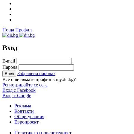
Поща
Профил
Вход
Е-mail
Парола
Забравена парола?
Все още нямате профил в my.dir.bg?
Регистрирайте се сега
Вход с Facebook
Вход с Google
Реклама
Контакти
Общи условия
Европроект
Политика за поверителност