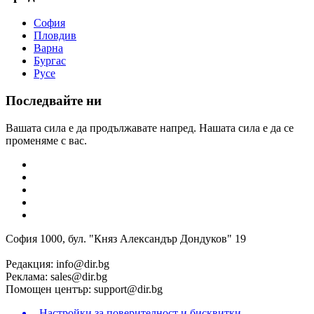
София
Пловдив
Варна
Бургас
Русе
Последвайте ни
Вашата сила е да продължавате напред. Нашата сила е да се
променяме с вас.
София 1000, бул. "Княз Александър Дондуков" 19
Редакция:
info@dir.bg
Реклама:
sales@dir.bg
Помощен център:
support@dir.bg
Настройки за поверителност и бисквитки