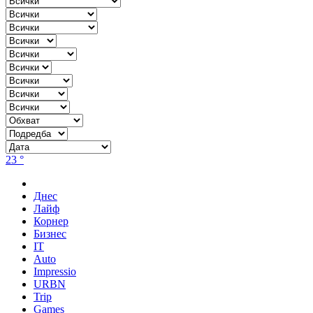
23 °
Днес
Лайф
Корнер
Бизнес
IT
Auto
Impressio
URBN
Trip
Games