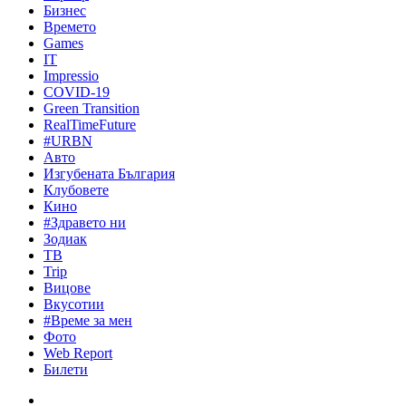
Бизнес
Времето
Games
IT
Impressio
COVID-19
Green Transition
RealTimeFuture
#URBN
Авто
Изгубената България
Клубовете
Кино
#Здравето ни
Зодиак
ТВ
Trip
Вицове
Вкусотии
#Време за мен
Фото
Web Report
Билети