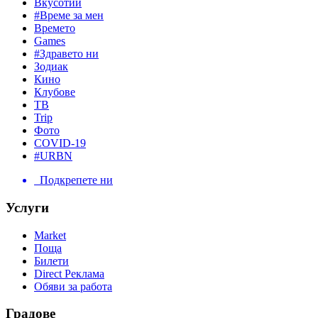
Вкусотии
#Време за мен
Времето
Games
#Здравето ни
Зодиак
Кино
Клубове
ТВ
Trip
Фото
COVID-19
#URBN
Подкрепете ни
Услуги
Market
Поща
Билети
Direct Реклама
Обяви за работа
Градове