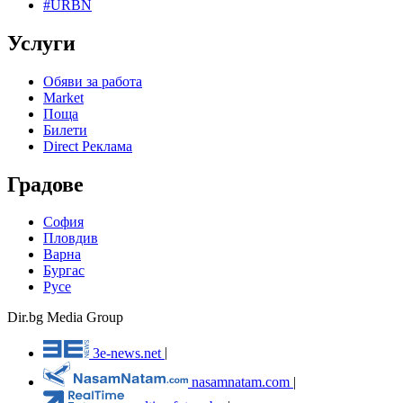
#URBN
Услуги
Обяви за работа
Market
Поща
Билети
Direct Реклама
Градове
София
Пловдив
Варна
Бургас
Русе
Dir.bg Media Group
3e-news.net
|
nasamnatam.com
|