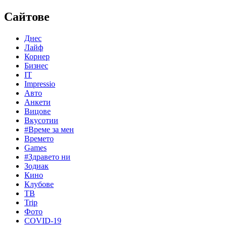
Сайтове
Днес
Лайф
Корнер
Бизнес
IT
Impressio
Авто
Анкети
Вицове
Вкусотии
#Време за мен
Времето
Games
#Здравето ни
Зодиак
Кино
Клубове
ТВ
Trip
Фото
COVID-19