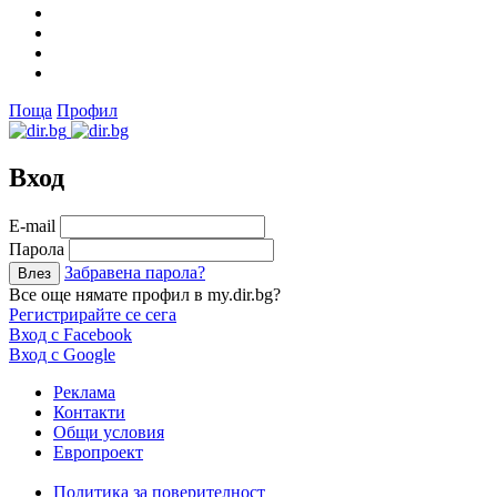
Поща
Профил
Вход
Е-mail
Парола
Забравена парола?
Все още нямате профил в my.dir.bg?
Регистрирайте се сега
Вход с Facebook
Вход с Google
Реклама
Контакти
Общи условия
Европроект
Политика за поверителност