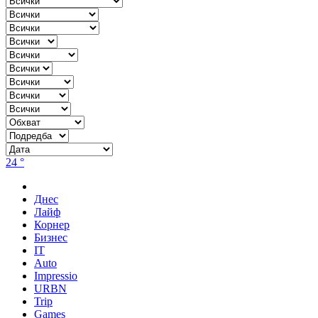
24 °
Днес
Лайф
Корнер
Бизнес
IT
Auto
Impressio
URBN
Trip
Games