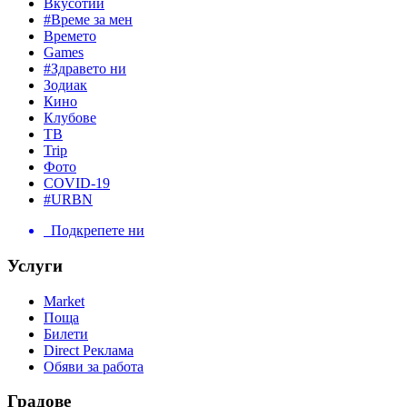
Вкусотии
#Време за мен
Времето
Games
#Здравето ни
Зодиак
Кино
Клубове
ТВ
Trip
Фото
COVID-19
#URBN
Подкрепете ни
Услуги
Market
Поща
Билети
Direct Реклама
Обяви за работа
Градове