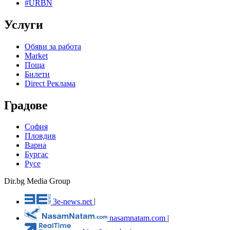
#URBN
Услуги
Обяви за работа
Market
Поща
Билети
Direct Реклама
Градове
София
Пловдив
Варна
Бургас
Русе
Dir.bg Media Group
3e-news.net
|
nasamnatam.com
|