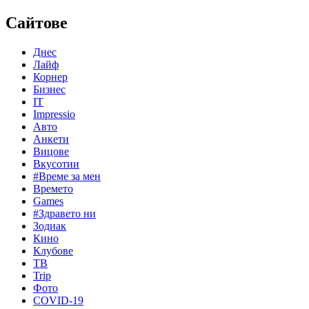
Сайтове
Днес
Лайф
Корнер
Бизнес
IT
Impressio
Авто
Анкети
Вицове
Вкусотии
#Време за мен
Времето
Games
#Здравето ни
Зодиак
Кино
Клубове
ТВ
Trip
Фото
COVID-19