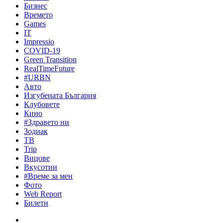
Бизнес
Времето
Games
IT
Impressio
COVID-19
Green Transition
RealTimeFuture
#URBN
Авто
Изгубената България
Клубовете
Кино
#Здравето ни
Зодиак
ТВ
Trip
Вицове
Вкусотии
#Време за мен
Фото
Web Report
Билети