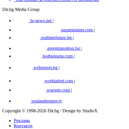
Dir.bg Media Group
3e-news.net
|
nasamnatam.com
|
realtimefuture.bg
|
greentransition.bg
|
lostbulgaria.com
|
webreport.bg
|
worktalent.com
|
wnesstv.com
|
soulandpepper.tv
Copyright © 1998-2026 Dir.bg / Design by StudioX
Реклама
Контакти