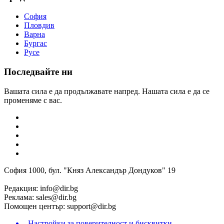
София
Пловдив
Варна
Бургас
Русе
Последвайте ни
Вашата сила е да продължавате напред. Нашата сила е да се
променяме с вас.
София 1000, бул. "Княз Александър Дондуков" 19
Редакция:
info@dir.bg
Реклама:
sales@dir.bg
Помощен център:
support@dir.bg
Настройки за поверителност и бисквитки