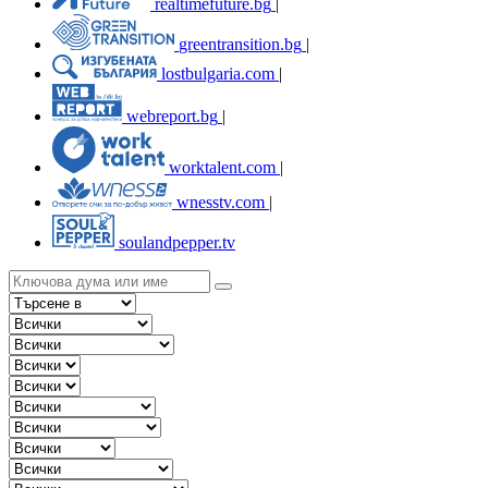
realtimefuture.bg
|
greentransition.bg
|
lostbulgaria.com
|
webreport.bg
|
worktalent.com
|
wnesstv.com
|
soulandpepper.tv