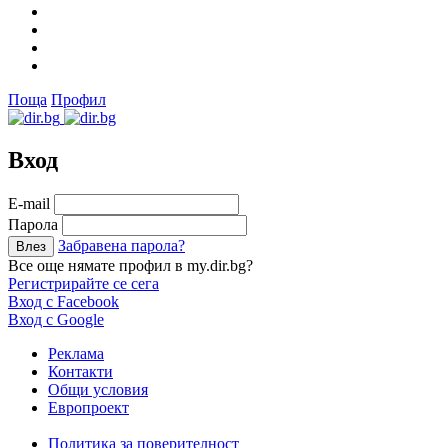
Поща
Профил
Вход
Е-mail
Парола
Забравена парола?
Все още нямате профил в my.dir.bg?
Регистрирайте се сега
Вход с Facebook
Вход с Google
Реклама
Контакти
Общи условия
Европроект
Политика за поверителност