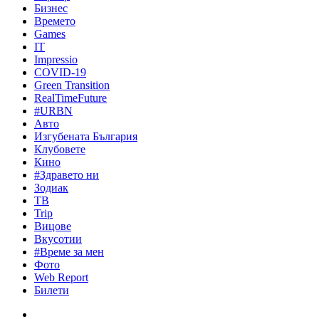
Бизнес
Времето
Games
IT
Impressio
COVID-19
Green Transition
RealTimeFuture
#URBN
Авто
Изгубената България
Клубовете
Кино
#Здравето ни
Зодиак
ТВ
Trip
Вицове
Вкусотии
#Време за мен
Фото
Web Report
Билети