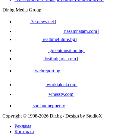
Dir.bg Media Group
3e-news.net
|
nasamnatam.com
|
realtimefuture.bg
|
greentransition.bg
|
lostbulgaria.com
|
webreport.bg
|
worktalent.com
|
wnesstv.com
|
soulandpepper.tv
Copyright © 1998-2026 Dir.bg / Design by StudioX
Реклама
Контакти