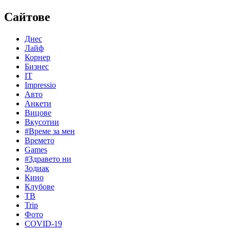
Сайтове
Днес
Лайф
Корнер
Бизнес
IT
Impressio
Авто
Анкети
Вицове
Вкусотии
#Време за мен
Времето
Games
#Здравето ни
Зодиак
Кино
Клубове
ТВ
Trip
Фото
COVID-19