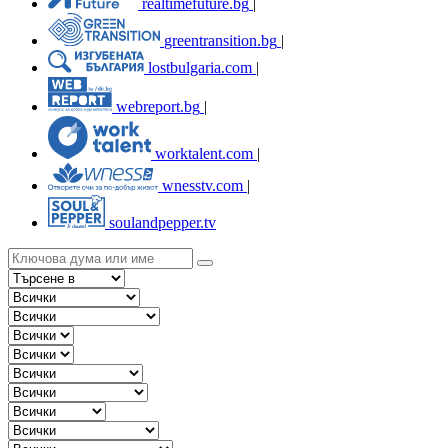
realtimefuture.bg
|
greentransition.bg
|
lostbulgaria.com
|
webreport.bg
|
worktalent.com
|
wnesstv.com
|
soulandpepper.tv