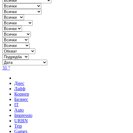
31 °
Днес
Лайф
Корнер
Бизнес
IT
Auto
Impressio
URBN
Trip
Games