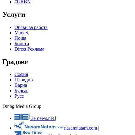
#URBN
Услуги
Обяви за работа
Market
Поща
Билети
Direct Реклама
Градове
София
Пловдив
Варна
Бургас
Русе
Dir.bg Media Group
3e-news.net
|
nasamnatam.com
|