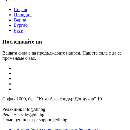
София
Пловдив
Варна
Бургас
Русе
Последвайте ни
Вашата сила е да продължавате напред. Нашата сила е да се
променяме с вас.
София 1000, бул. "Княз Александър Дондуков" 19
Редакция:
info@dir.bg
Реклама:
sales@dir.bg
Помощен център:
support@dir.bg
Настройки за поверителност и бисквитки