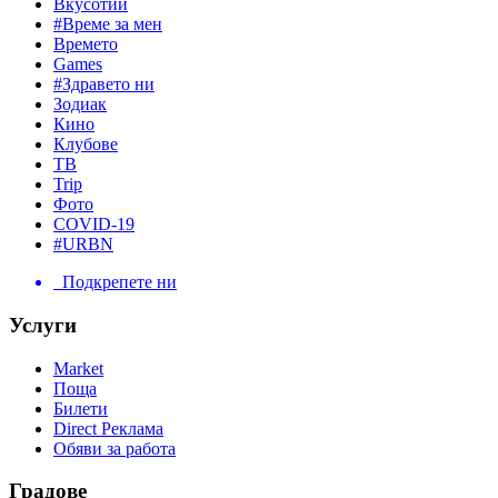
Вкусотии
#Време за мен
Времето
Games
#Здравето ни
Зодиак
Кино
Клубове
ТВ
Trip
Фото
COVID-19
#URBN
Подкрепете ни
Услуги
Market
Поща
Билети
Direct Реклама
Обяви за работа
Градове