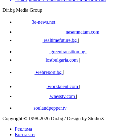
Dir.bg Media Group
3e-news.net
|
nasamnatam.com
|
realtimefuture.bg
|
greentransition.bg
|
lostbulgaria.com
|
webreport.bg
|
worktalent.com
|
wnesstv.com
|
soulandpepper.tv
Copyright © 1998-2026 Dir.bg / Design by StudioX
Реклама
Контакти