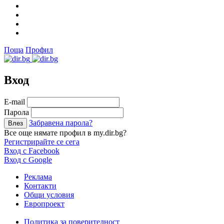
Поща
Профил
Вход
Е-mail
Парола
Забравена парола?
Все още нямате профил в my.dir.bg?
Регистрирайте се сега
Вход с Facebook
Вход с Google
Реклама
Контакти
Общи условия
Европроект
Политика за поверителност