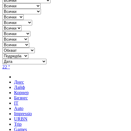
22 °
Днес
Лайф
Корнер
Бизнес
IT
Auto
Impressio
URBN
Trip
Games