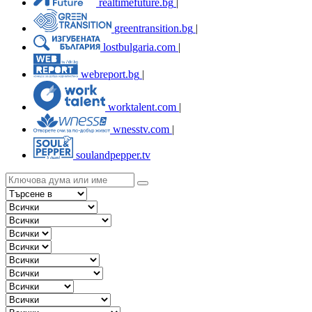
realtimefuture.bg
|
greentransition.bg
|
lostbulgaria.com
|
webreport.bg
|
worktalent.com
|
wnesstv.com
|
soulandpepper.tv