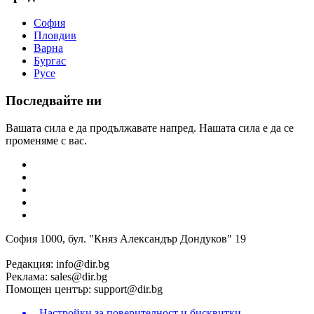
София
Пловдив
Варна
Бургас
Русе
Последвайте ни
Вашата сила е да продължавате напред. Нашата сила е да се
променяме с вас.
София 1000, бул. "Княз Александър Дондуков" 19
Редакция:
info@dir.bg
Реклама:
sales@dir.bg
Помощен център:
support@dir.bg
Настройки за поверителност и бисквитки