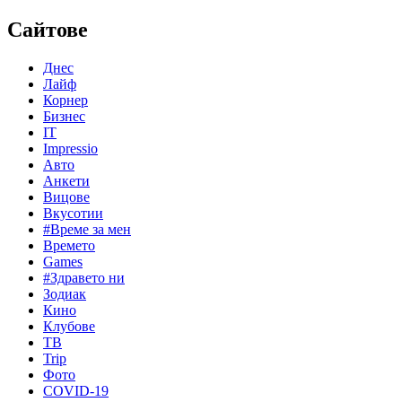
Сайтове
Днес
Лайф
Корнер
Бизнес
IT
Impressio
Авто
Анкети
Вицове
Вкусотии
#Време за мен
Времето
Games
#Здравето ни
Зодиак
Кино
Клубове
ТВ
Trip
Фото
COVID-19