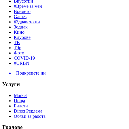
Вкусотии
#Време за мен
Времето
Games
#Здравето ни
Зодиак
Кино
Клубове
ТВ
Trip
Фото
COVID-19
#URBN
Подкрепете ни
Услуги
Market
Поща
Билети
Direct Реклама
Обяви за работа
Градове