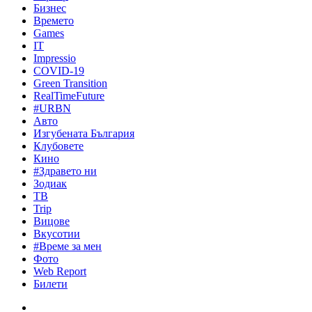
Бизнес
Времето
Games
IT
Impressio
COVID-19
Green Transition
RealTimeFuture
#URBN
Авто
Изгубената България
Клубовете
Кино
#Здравето ни
Зодиак
ТВ
Trip
Вицове
Вкусотии
#Време за мен
Фото
Web Report
Билети