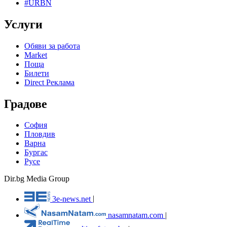
#URBN
Услуги
Обяви за работа
Market
Поща
Билети
Direct Реклама
Градове
София
Пловдив
Варна
Бургас
Русе
Dir.bg Media Group
3e-news.net
|
nasamnatam.com
|