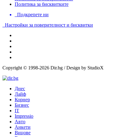
Политика за бисквитките
Подкрепете ни
Настройки за поверителност и бисквитки
Copyright © 1998-2026 Dir.bg / Design by StudioX
Днес
Лайф
Корнер
Бизнес
IT
Impressio
Авто
Анкети
Вицове