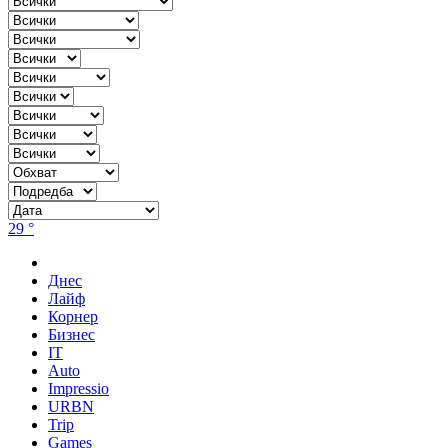
29 °
Днес
Лайф
Корнер
Бизнес
IT
Auto
Impressio
URBN
Trip
Games