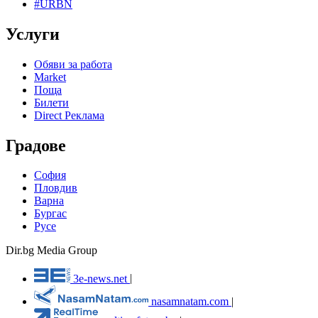
#URBN
Услуги
Обяви за работа
Market
Поща
Билети
Direct Реклама
Градове
София
Пловдив
Варна
Бургас
Русе
Dir.bg Media Group
3e-news.net
|
nasamnatam.com
|