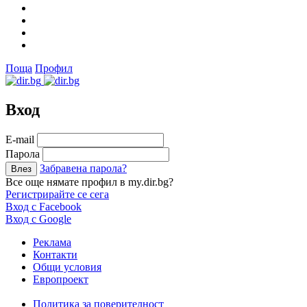
Поща
Профил
Вход
Е-mail
Парола
Забравена парола?
Все още нямате профил в my.dir.bg?
Регистрирайте се сега
Вход с Facebook
Вход с Google
Реклама
Контакти
Общи условия
Европроект
Политика за поверителност