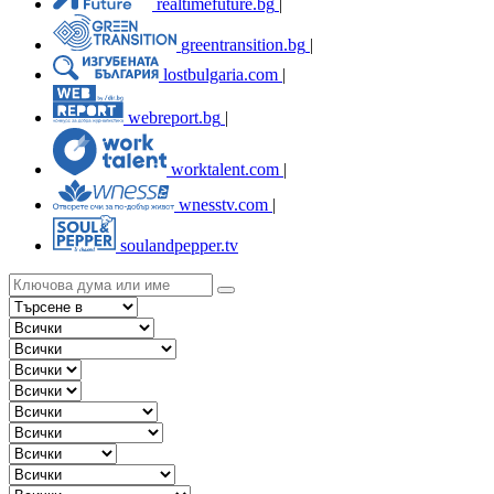
realtimefuture.bg
|
greentransition.bg
|
lostbulgaria.com
|
webreport.bg
|
worktalent.com
|
wnesstv.com
|
soulandpepper.tv