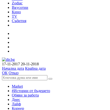
Zodiac
Вкусотии
Кино
TV
Събития
17-11-2017
20-11-2018
Начална дата
Крайна дата
ОК
Отказ
Market
#Истории от бъдещето
Обяви за работа
Днес
Лайф
Корнер