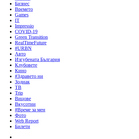
Бизнес
Времето
Games
IT
Impressio
COVID-19
Green Transition
RealTimeFuture
#URBN
Авто
Изгубената България
Клубовете
Кино
#Здравето ни
Зодиак
ТВ
Trip
Вицове
Вкусотии
#Време за мен
Фото
Web Report
Билети