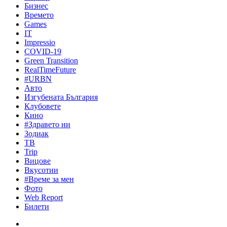
Бизнес
Времето
Games
IT
Impressio
COVID-19
Green Transition
RealTimeFuture
#URBN
Авто
Изгубената България
Клубовете
Кино
#Здравето ни
Зодиак
ТВ
Trip
Вицове
Вкусотии
#Време за мен
Фото
Web Report
Билети