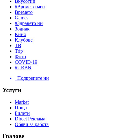
Вкусотии
#Време за мен
Времето
Games
#Здравето ни
Зодиак
Кино
Клубове
ТВ
Trip
Фото
COVID-19
#URBN
Подкрепете ни
Услуги
Market
Поща
Билети
Direct Реклама
Обяви за работа
Градове