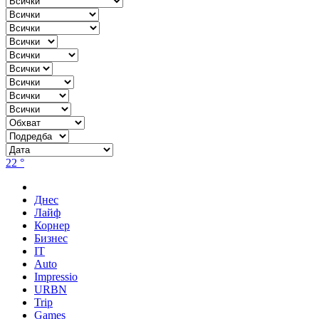
22 °
Днес
Лайф
Корнер
Бизнес
IT
Auto
Impressio
URBN
Trip
Games