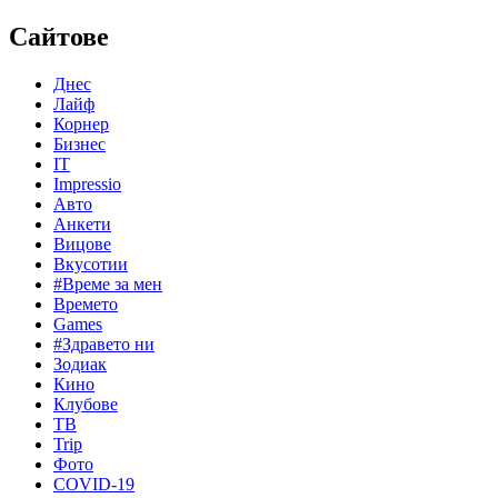
Сайтове
Днес
Лайф
Корнер
Бизнес
IT
Impressio
Авто
Анкети
Вицове
Вкусотии
#Време за мен
Времето
Games
#Здравето ни
Зодиак
Кино
Клубове
ТВ
Trip
Фото
COVID-19