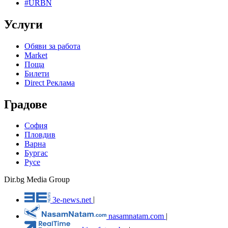
#URBN
Услуги
Обяви за работа
Market
Поща
Билети
Direct Реклама
Градове
София
Пловдив
Варна
Бургас
Русе
Dir.bg Media Group
3e-news.net
|
nasamnatam.com
|