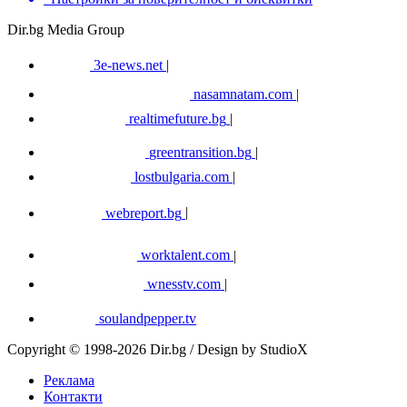
Dir.bg Media Group
3e-news.net
|
nasamnatam.com
|
realtimefuture.bg
|
greentransition.bg
|
lostbulgaria.com
|
webreport.bg
|
worktalent.com
|
wnesstv.com
|
soulandpepper.tv
Copyright © 1998-2026 Dir.bg / Design by StudioX
Реклама
Контакти