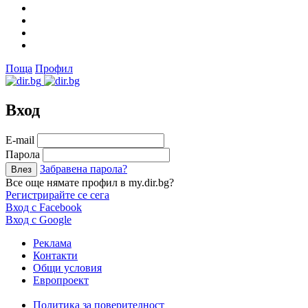
Поща
Профил
Вход
Е-mail
Парола
Забравена парола?
Все още нямате профил в my.dir.bg?
Регистрирайте се сега
Вход с Facebook
Вход с Google
Реклама
Контакти
Общи условия
Европроект
Политика за поверителност