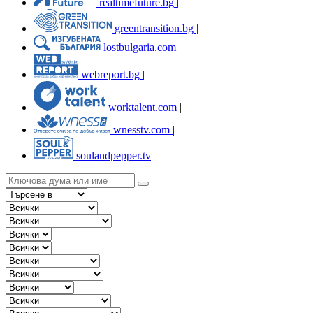
realtimefuture.bg
|
greentransition.bg
|
lostbulgaria.com
|
webreport.bg
|
worktalent.com
|
wnesstv.com
|
soulandpepper.tv