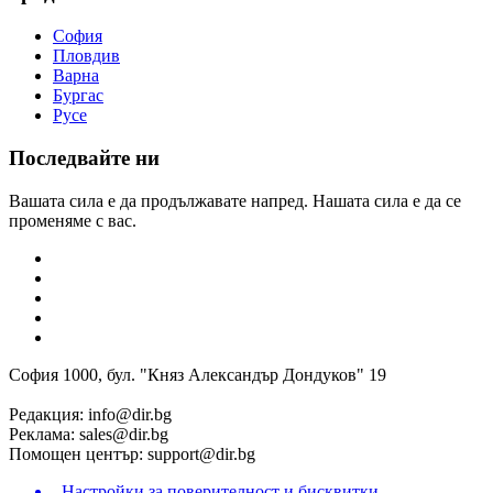
София
Пловдив
Варна
Бургас
Русе
Последвайте ни
Вашата сила е да продължавате напред. Нашата сила е да се
променяме с вас.
София 1000, бул. "Княз Александър Дондуков" 19
Редакция:
info@dir.bg
Реклама:
sales@dir.bg
Помощен център:
support@dir.bg
Настройки за поверителност и бисквитки