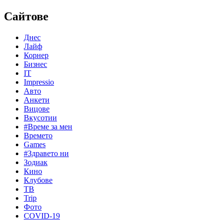
Сайтове
Днес
Лайф
Корнер
Бизнес
IT
Impressio
Авто
Анкети
Вицове
Вкусотии
#Време за мен
Времето
Games
#Здравето ни
Зодиак
Кино
Клубове
ТВ
Trip
Фото
COVID-19