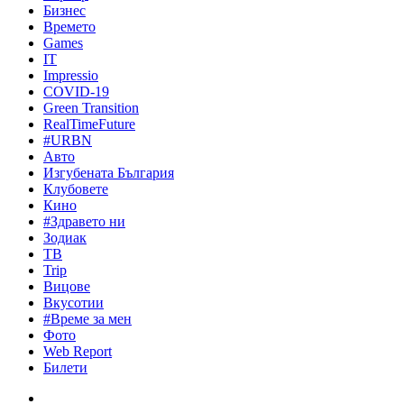
Бизнес
Времето
Games
IT
Impressio
COVID-19
Green Transition
RealTimeFuture
#URBN
Авто
Изгубената България
Клубовете
Кино
#Здравето ни
Зодиак
ТВ
Trip
Вицове
Вкусотии
#Време за мен
Фото
Web Report
Билети