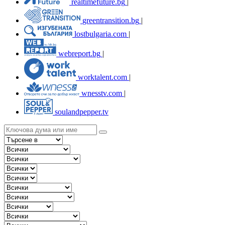
realtimefuture.bg
|
greentransition.bg
|
lostbulgaria.com
|
webreport.bg
|
worktalent.com
|
wnesstv.com
|
soulandpepper.tv