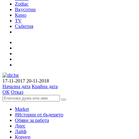
Zodiac
Вкусотии
Кино
TV
Събития
17-11-2017
20-11-2018
Начална дата
Крайна дата
ОК
Отказ
Market
#Истории от бъдещето
Обяви за работа
Днес
Лайф
Корнер