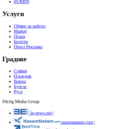
#URBN
Услуги
Обяви за работа
Market
Поща
Билети
Direct Реклама
Градове
София
Пловдив
Варна
Бургас
Русе
Dir.bg Media Group
3e-news.net
|
nasamnatam.com
|