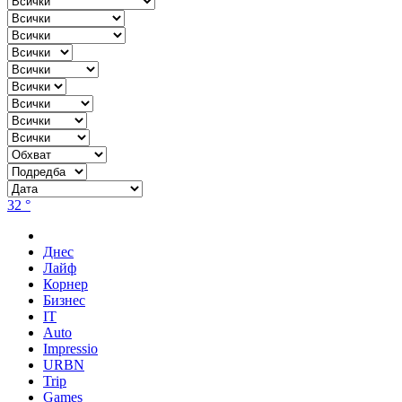
32 °
Днес
Лайф
Корнер
Бизнес
IT
Auto
Impressio
URBN
Trip
Games