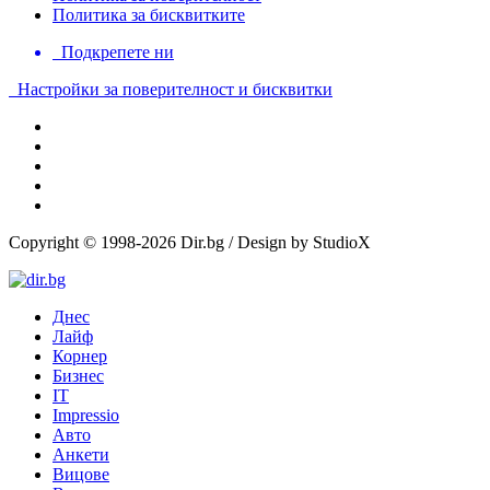
Политика за бисквитките
Подкрепете ни
Настройки за поверителност и бисквитки
Copyright © 1998-2026 Dir.bg / Design by StudioX
Днес
Лайф
Корнер
Бизнес
IT
Impressio
Авто
Анкети
Вицове