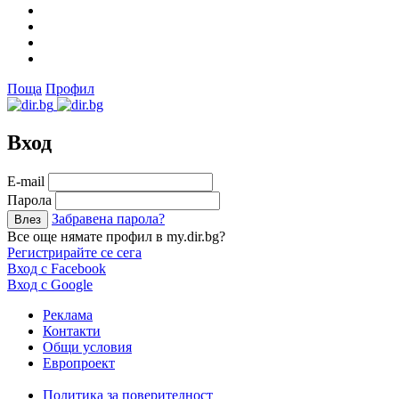
Поща
Профил
Вход
Е-mail
Парола
Забравена парола?
Все още нямате профил в my.dir.bg?
Регистрирайте се сега
Вход с Facebook
Вход с Google
Реклама
Контакти
Общи условия
Европроект
Политика за поверителност