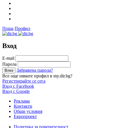
Поща
Профил
Вход
Е-mail
Парола
Забравена парола?
Все още нямате профил в my.dir.bg?
Регистрирайте се сега
Вход с Facebook
Вход с Google
Реклама
Контакти
Общи условия
Европроект
Политика за поверителност