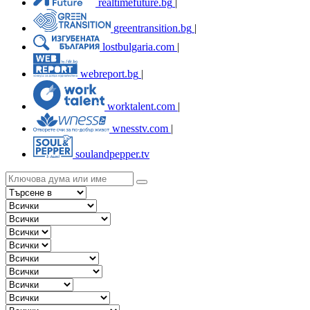
realtimefuture.bg
|
greentransition.bg
|
lostbulgaria.com
|
webreport.bg
|
worktalent.com
|
wnesstv.com
|
soulandpepper.tv