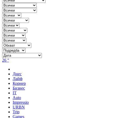
26 °
Днес
Лайф
Корнер
Бизнес
IT
Auto
Impressio
URBN
Trip
Games