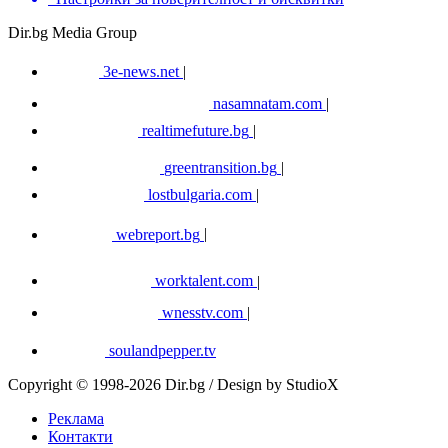
Dir.bg Media Group
3e-news.net
|
nasamnatam.com
|
realtimefuture.bg
|
greentransition.bg
|
lostbulgaria.com
|
webreport.bg
|
worktalent.com
|
wnesstv.com
|
soulandpepper.tv
Copyright © 1998-2026 Dir.bg / Design by StudioX
Реклама
Контакти