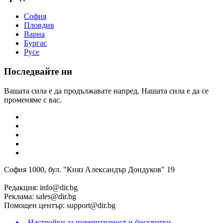
София
Пловдив
Варна
Бургас
Русе
Последвайте ни
Вашата сила е да продължавате напред. Нашата сила е да се
променяме с вас.
София 1000, бул. "Княз Александър Дондуков" 19
Редакция:
info@dir.bg
Реклама:
sales@dir.bg
Помощен център:
support@dir.bg
Настройки за поверителност и бисквитки