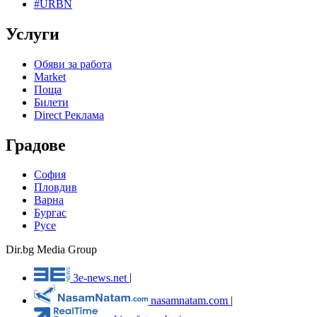
#URBN
Услуги
Обяви за работа
Market
Поща
Билети
Direct Реклама
Градове
София
Пловдив
Варна
Бургас
Русе
Dir.bg Media Group
3e-news.net
|
nasamnatam.com
|