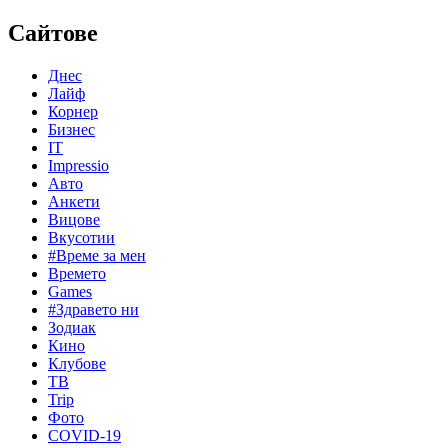
Сайтове
Днес
Лайф
Корнер
Бизнес
IT
Impressio
Авто
Анкети
Вицове
Вкусотии
#Време за мен
Времето
Games
#Здравето ни
Зодиак
Кино
Клубове
ТВ
Trip
Фото
COVID-19