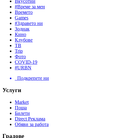
Вкусотии
#Време за мен
Времето
Games
#Здравето ни
Зодиак
Кино
Клубове
ТВ
Trip
Фото
COVID-19
#URBN
Подкрепете ни
Услуги
Market
Поща
Билети
Direct Реклама
Обяви за работа
Градове