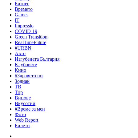
Бизнес
Времето
Games
IT
Impressio
COVID-19
Green Transition
RealTimeFuture
#URBN
Авто
Изгубената България
Клубовете
Кино
#Здравето ни
Зодиак
ТВ
Trip
Вицове
Вкусотии
#Време за мен
Фото
Web Report
Билети