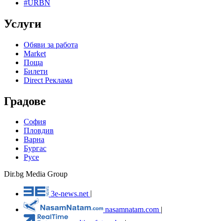
#URBN
Услуги
Обяви за работа
Market
Поща
Билети
Direct Реклама
Градове
София
Пловдив
Варна
Бургас
Русе
Dir.bg Media Group
3e-news.net
|
nasamnatam.com
|