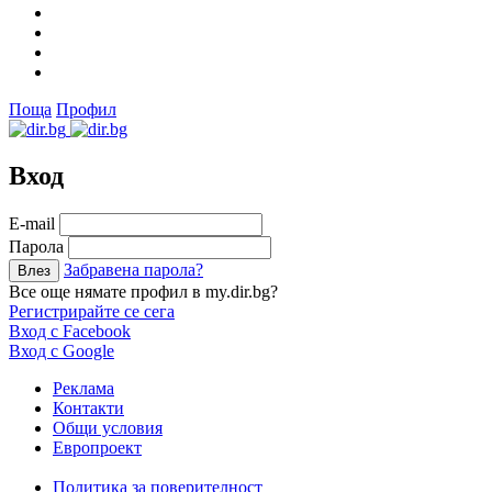
Поща
Профил
Вход
Е-mail
Парола
Забравена парола?
Все още нямате профил в my.dir.bg?
Регистрирайте се сега
Вход с Facebook
Вход с Google
Реклама
Контакти
Общи условия
Европроект
Политика за поверителност