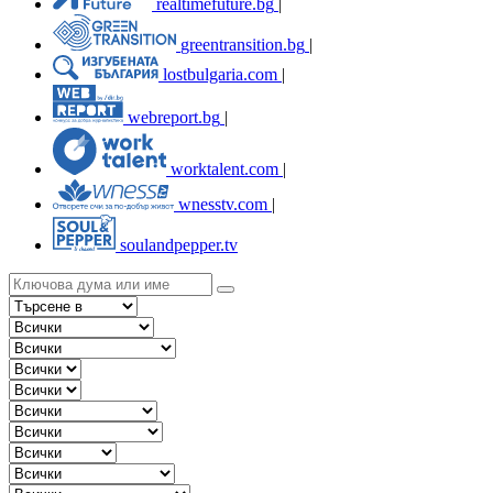
realtimefuture.bg
|
greentransition.bg
|
lostbulgaria.com
|
webreport.bg
|
worktalent.com
|
wnesstv.com
|
soulandpepper.tv