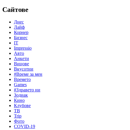
Сайтове
Днес
Лайф
Корнер
Бизнес
IT
Impressio
Авто
Анкети
Вицове
Вкусотии
#Време за мен
Времето
Games
#Здравето ни
Зодиак
Кино
Клубове
ТВ
Trip
Фото
COVID-19