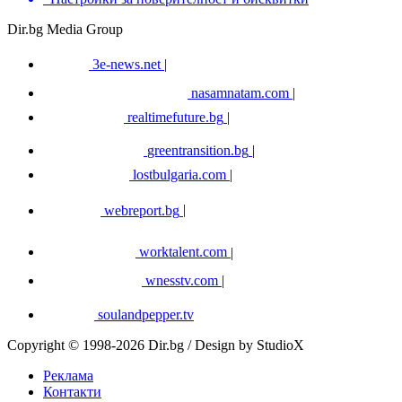
Dir.bg Media Group
3e-news.net
|
nasamnatam.com
|
realtimefuture.bg
|
greentransition.bg
|
lostbulgaria.com
|
webreport.bg
|
worktalent.com
|
wnesstv.com
|
soulandpepper.tv
Copyright © 1998-2026 Dir.bg / Design by StudioX
Реклама
Контакти