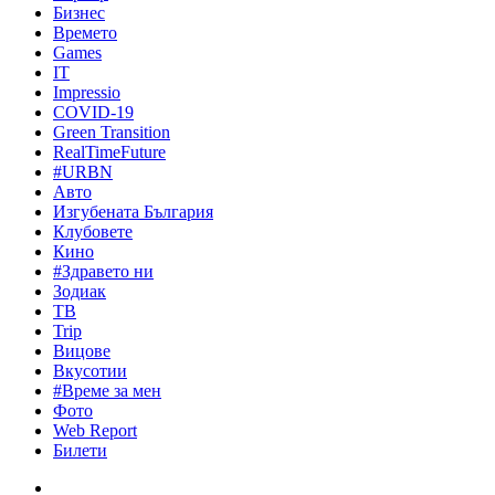
Бизнес
Времето
Games
IT
Impressio
COVID-19
Green Transition
RealTimeFuture
#URBN
Авто
Изгубената България
Клубовете
Кино
#Здравето ни
Зодиак
ТВ
Trip
Вицове
Вкусотии
#Време за мен
Фото
Web Report
Билети