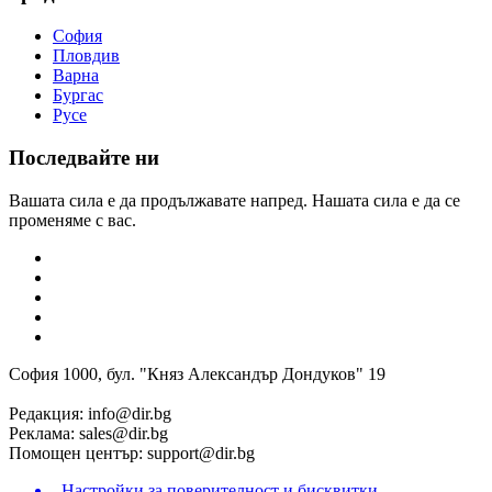
София
Пловдив
Варна
Бургас
Русе
Последвайте ни
Вашата сила е да продължавате напред. Нашата сила е да се
променяме с вас.
София 1000, бул. "Княз Александър Дондуков" 19
Редакция:
info@dir.bg
Реклама:
sales@dir.bg
Помощен център:
support@dir.bg
Настройки за поверителност и бисквитки