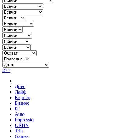
27 °
Днес
Лайф
Корнер
Бизнес
IT
Auto
Impressio
URBN
Trip
Games