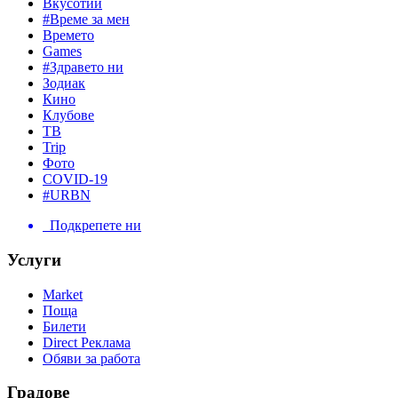
Вкусотии
#Време за мен
Времето
Games
#Здравето ни
Зодиак
Кино
Клубове
ТВ
Trip
Фото
COVID-19
#URBN
Подкрепете ни
Услуги
Market
Поща
Билети
Direct Реклама
Обяви за работа
Градове