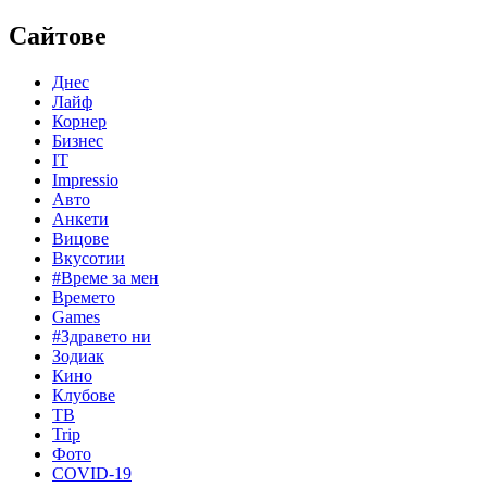
Сайтове
Днес
Лайф
Корнер
Бизнес
IT
Impressio
Авто
Анкети
Вицове
Вкусотии
#Време за мен
Времето
Games
#Здравето ни
Зодиак
Кино
Клубове
ТВ
Trip
Фото
COVID-19