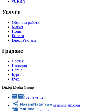
#URBN
Услуги
Обяви за работа
Market
Поща
Билети
Direct Реклама
Градове
София
Пловдив
Варна
Бургас
Русе
Dir.bg Media Group
3e-news.net
|
nasamnatam.com
|