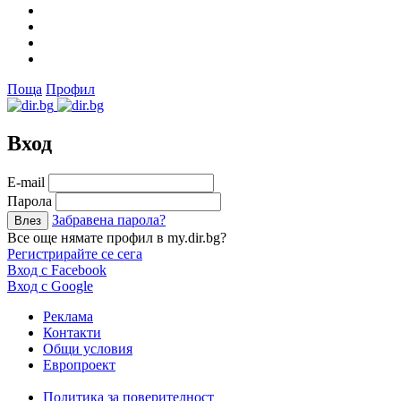
Поща
Профил
Вход
Е-mail
Парола
Забравена парола?
Все още нямате профил в my.dir.bg?
Регистрирайте се сега
Вход с Facebook
Вход с Google
Реклама
Контакти
Общи условия
Европроект
Политика за поверителност