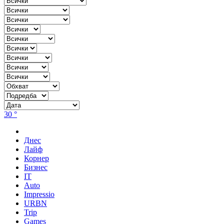
30 °
Днес
Лайф
Корнер
Бизнес
IT
Auto
Impressio
URBN
Trip
Games