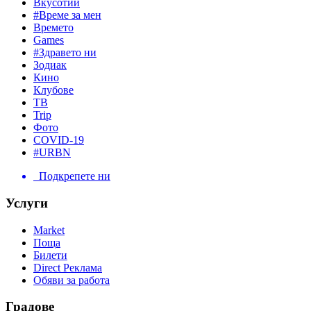
Вкусотии
#Време за мен
Времето
Games
#Здравето ни
Зодиак
Кино
Клубове
ТВ
Trip
Фото
COVID-19
#URBN
Подкрепете ни
Услуги
Market
Поща
Билети
Direct Реклама
Обяви за работа
Градове