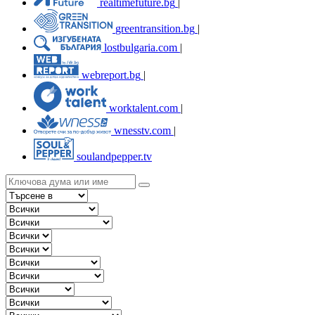
realtimefuture.bg
|
greentransition.bg
|
lostbulgaria.com
|
webreport.bg
|
worktalent.com
|
wnesstv.com
|
soulandpepper.tv