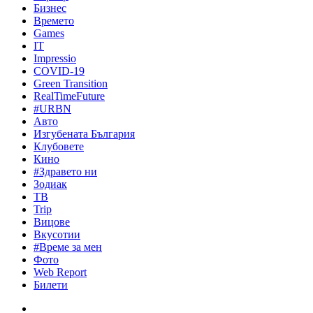
Бизнес
Времето
Games
IT
Impressio
COVID-19
Green Transition
RealTimeFuture
#URBN
Авто
Изгубената България
Клубовете
Кино
#Здравето ни
Зодиак
ТВ
Trip
Вицове
Вкусотии
#Време за мен
Фото
Web Report
Билети