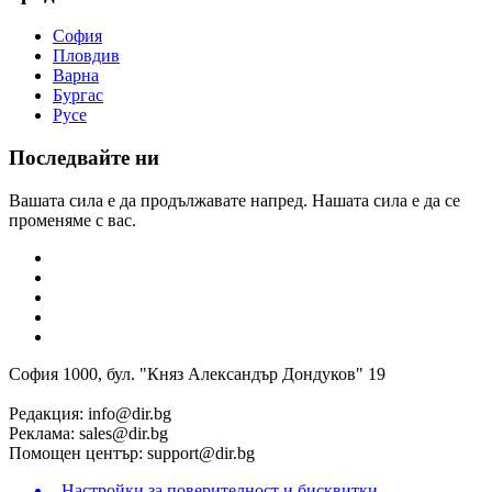
София
Пловдив
Варна
Бургас
Русе
Последвайте ни
Вашата сила е да продължавате напред. Нашата сила е да се
променяме с вас.
София 1000, бул. "Княз Александър Дондуков" 19
Редакция:
info@dir.bg
Реклама:
sales@dir.bg
Помощен център:
support@dir.bg
Настройки за поверителност и бисквитки