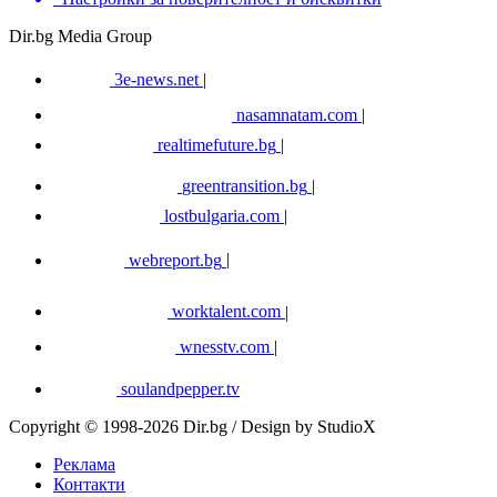
Dir.bg Media Group
3e-news.net
|
nasamnatam.com
|
realtimefuture.bg
|
greentransition.bg
|
lostbulgaria.com
|
webreport.bg
|
worktalent.com
|
wnesstv.com
|
soulandpepper.tv
Copyright © 1998-2026 Dir.bg / Design by StudioX
Реклама
Контакти