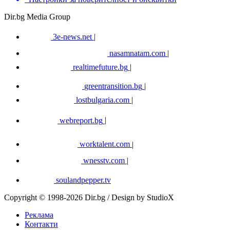
Dir.bg Media Group
3e-news.net
|
nasamnatam.com
|
realtimefuture.bg
|
greentransition.bg
|
lostbulgaria.com
|
webreport.bg
|
worktalent.com
|
wnesstv.com
|
soulandpepper.tv
Copyright © 1998-2026 Dir.bg / Design by StudioX
Реклама
Контакти