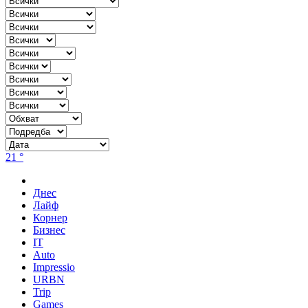
21 °
Днес
Лайф
Корнер
Бизнес
IT
Auto
Impressio
URBN
Trip
Games