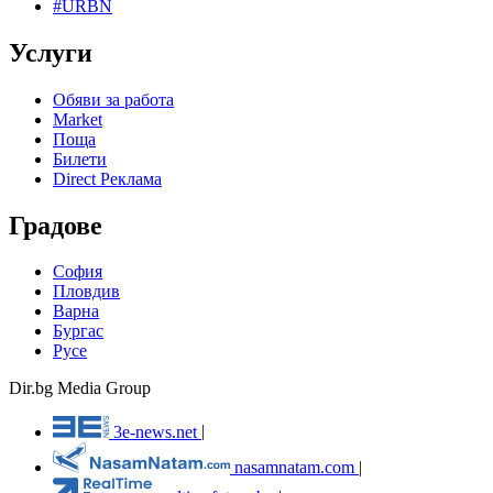
#URBN
Услуги
Обяви за работа
Market
Поща
Билети
Direct Реклама
Градове
София
Пловдив
Варна
Бургас
Русе
Dir.bg Media Group
3e-news.net
|
nasamnatam.com
|