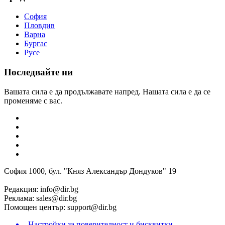
София
Пловдив
Варна
Бургас
Русе
Последвайте ни
Вашата сила е да продължавате напред. Нашата сила е да се
променяме с вас.
София 1000, бул. "Княз Александър Дондуков" 19
Редакция:
info@dir.bg
Реклама:
sales@dir.bg
Помощен център:
support@dir.bg
Настройки за поверителност и бисквитки