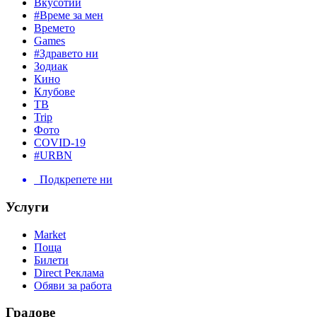
Вкусотии
#Време за мен
Времето
Games
#Здравето ни
Зодиак
Кино
Клубове
ТВ
Trip
Фото
COVID-19
#URBN
Подкрепете ни
Услуги
Market
Поща
Билети
Direct Реклама
Обяви за работа
Градове