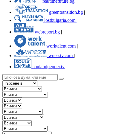
realtimefuture.bg
|
greentransition.bg
|
lostbulgaria.com
|
webreport.bg
|
worktalent.com
|
wnesstv.com
|
soulandpepper.tv