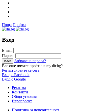
Поща
Профил
Вход
Е-mail
Парола
Забравена парола?
Все още нямате профил в my.dir.bg?
Регистрирайте се сега
Вход с Facebook
Вход с Google
Реклама
Контакти
Общи условия
Европроект
Политика за поверителност