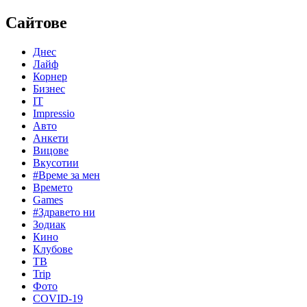
Сайтове
Днес
Лайф
Корнер
Бизнес
IT
Impressio
Авто
Анкети
Вицове
Вкусотии
#Време за мен
Времето
Games
#Здравето ни
Зодиак
Кино
Клубове
ТВ
Trip
Фото
COVID-19