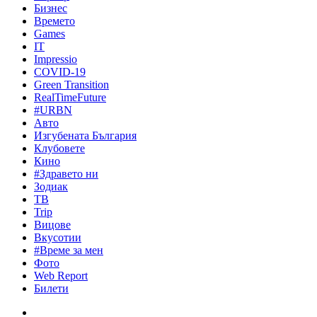
Бизнес
Времето
Games
IT
Impressio
COVID-19
Green Transition
RealTimeFuture
#URBN
Авто
Изгубената България
Клубовете
Кино
#Здравето ни
Зодиак
ТВ
Trip
Вицове
Вкусотии
#Време за мен
Фото
Web Report
Билети